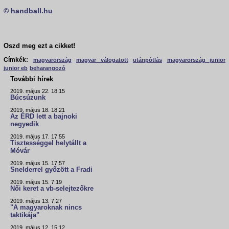
© handball.hu
Oszd meg ezt a cikket!
Címkék:
magyarország
magyar válogatott
utánpótlás
magyarország junior
junior eb
beharangozó
További hírek
2019. május 22. 18:15
Búcsúzunk
2019. május 18. 18:21
Az ÉRD lett a bajnoki
negyedik
2019. május 17. 17:55
Tisztességgel helytállt a
Móvár
2019. május 15. 17:57
Snelderrel győzött a Fradi
2019. május 15. 7:19
Női keret a vb-selejtezőkre
2019. május 13. 7:27
"A magyaroknak nincs
taktikája"
2019. május 12. 15:12