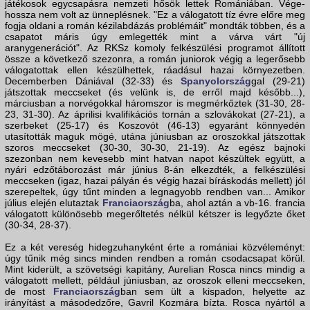
játékosok egycsapásra nemzeti hősök lettek Romániában. Vége-
hossza nem volt az ünneplésnek. "Ez a válogatott tíz évre előre meg
fogja oldani a román kézilabdázás problémáit" mondták többen, és a
csapatot máris úgy emlegették mint a várva várt "új
aranygenerációt". Az RKSz komoly felkészülési programot állított
össze a következő szezonra, a román juniorok végig a legerősebb
válogatottak ellen készülhettek, ráadásul hazai környezetben.
Decemberben Dániával (32-33) és
Spanyolország
gal (29-21)
játszottak meccseket (és velünk is, de erről majd később...),
márciusban a norvégokkal háromszor is megmérkőztek (31-30, 28-
23, 31-30). Az áprilisi kvalifikációs tornán a szlovákokat (27-21), a
szerbeket (25-17) és Koszovót (46-13) egyaránt könnyedén
utasították maguk mögé, utána júniusban az oroszokkal játszottak
szoros meccseket (30-30, 30-30, 21-19). Az egész bajnoki
szezonban nem kevesebb mint hatvan napot készültek együtt, a
nyári edzőtáborozást már június 8-án elkezdték, a felkészülési
meccseken (igaz, hazai pályán és végig hazai bíráskodás mellett) jól
szerepeltek, úgy tűnt minden a legnagyobb rendben van... Amikor
július elején elutaztak
Franciaország
ba, ahol aztán a vb-16. francia
válogatott különösebb megerőltetés nélkül kétszer is legyőzte őket
(30-34, 28-37).
Ez a két vereség hidegzuhanyként érte a romániai közvéleményt:
úgy tűnik még sincs minden rendben a román csodacsapat körül.
Mint kiderült, a szövetségi kapitány, Aurelian Rosca nincs mindig a
válogatott mellett, például júniusban, az oroszok elleni meccseken,
de most
Franciaország
ban sem ült a kispadon, helyette az
irányítást a másodedzőre, Gavril Kozmára bízta. Rosca nyártól a