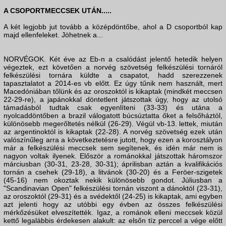
A CSOPORTMECCSEK UTÁN.....
A két legjobb jut tovább a középdöntőbe, ahol a D csoportból kap
majd ellenfeleket. Jöhetnek a...
NORVÉGOK. Két éve az Eb-n a csalódást jelentő hetedik helyen
végeztek, ezt követően a norvég szövetség felkészülési tornáról
felkészülési tornára küldte a csapatot, hadd szerezzenek
tapasztalatot a 2014-es vb előtt. Ez úgy tűnik nem használt, mert
Macedóniában tőlünk és az oroszoktól is kikaptak (mindkét meccsen
22-29-re), a japánokkal döntetlent játszottak úgy, hogy az utolsó
támadásból tudtak csak egyenlíteni (33-33) és utána a
nyolcaddöntőben a brazil válogatott búcsúztatta őket a felsőháztól,
különösebb megerőltetés nélkül (26-29). Végül vb-13. lettek, miután
az argentinoktól is kikaptak (22-28). A norvég szövetség ezek után
valószínűleg arra a következtetésre jutott, hogy ezen a korosztályon
már a felkészülési meccsek sem segítenek, és idén már nem is
nagyon voltak ilyenek. Először a románokkal játszottak háromszor
márciusban (30-31, 23-28, 30-31); áprilisban aztán a kvalifikációs
tornán a csehek (29-18), a litvánok (30-20) és a Feröer-szigetek
(45-16) nem okoztak nekik különösebb gondot. Júliusban a
"Scandinavian Open" felkészülési tornán viszont a dánoktól (23-31),
az oroszoktól (29-31) és a svédektől (24-25) is kikaptak, ami egyben
azt jelenti hogy az utóbbi egy évben az összes felkészülési
mérkőzésüket elveszítették. Igaz, a románok elleni meccsek közül
kettő legalábbis érdekesen alakult: az elsőn tíz perccel a vége előtt