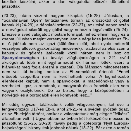
kezdtek készülni, akkor a dán válogatottal először döntetlent
játszottak
(23-23), utána viszont nagyon kikaptak (15-28). Júliusban, a
"Scandinavian Open" fantázianevű tornán az oroszoktól öt góllal
kaptak ki (24-29), a dánoktól szintén (22-27), az utolsó napon aztán
a norvégokat sikerült egy góllal nagy nehezen legyőzniük (25-24).
Elnézve a svéd válogatott mostani formáját, nehéz elhinni hogy ez a
csapat júliusban megint versenyben lesz a négy közé jutásért az Eb-
n. A játékuk nem az igazi (különösen elöl, ahol nyolc méterről
veszélyes átlövőik gyakorlatilag nincsenek), ráadásul az első számú
kapusuk és gólerős játékosaik közül három nem is lesz ott
Spanyolország
ban (a tavalyi világbajnokságon a 221 svéd
akciógólnak több mint egyharmadát ők hárman lőtték, ezért a
hiányukat meg fogja érezni a csapat). Ola Månsson mindenesetre
nem volt túl boldog, amikor az Eb-sorsolásról értesült: "Ennél
erősebb csoportba nem is kerülhettünk volna. A legnehezebb
ellenfeleket kaptuk, nem a spanyolokat, a macedónokat vagy a
szerbeket. Igaz, a románok, a magyarok és a franciák ellen sem
vagyunk esélytelenek. De az biztos, hogy a középdöntőben a
norvégok és a portugálok ellen könnyebb lesz..."
Mi eddig egyszer találkoztunk velük világversenyen, két éve a
lengyelországi U17-es Eb-n, ahol 24-21-re a svédek győztek (igaz,
ez az Eb elején történt, amikor a válogatottunk még eléggé "félkész"
állapotban volt...) Ugyanebben az évben két felkészülési meccset is
játszottunk (25-25, 20-28), tavaly pedig a göteborgi "Nyílt Európa-
bajnokságon" bizonyultak jobbnak nálunk (18-22). Bár ezen a tornán