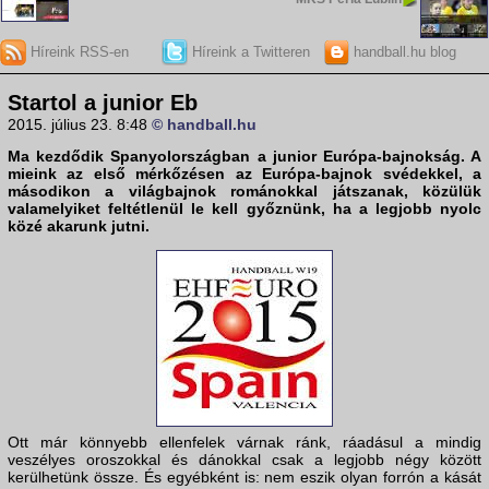
Híreink RSS-en
Híreink a Twitteren
handball.hu blog
Startol a junior Eb
2015. július 23. 8:48
© handball.hu
Ma kezdődik Spanyolországban a junior Európa-bajnokság. A
mieink az első mérkőzésen az Európa-bajnok svédekkel, a
másodikon a világbajnok románokkal játszanak, közülük
valamelyiket feltétlenül le kell győznünk, ha a legjobb nyolc
közé akarunk jutni.
Ott már könnyebb ellenfelek várnak ránk, ráadásul a mindig
veszélyes oroszokkal és dánokkal csak a legjobb négy között
kerülhetünk össze. És egyébként is: nem eszik olyan forrón a kását