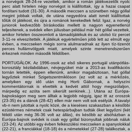
a norvégok 28-24-re vezettek, amikor a román játékvezetők nyolc
perc alatt hirtelen négy norvégot is kiállítottak, így a hazai csapat
fordítani tudott (31-30). A második meccsen a szünetben négy góllal
megint jobbak voltak, de utána negyedóra alatt ismét kiállítottak
tőlük öt játékost, és újra a románok kerekedtek felül. Igaz, a norvég
juniorok kedvezőbb bíráskodás mellett is nagyon egyenetlenül
teljesítenek, a svédek ellen júliusban például már hét góllal vezettek,
amikor hirtelen összeomlott a támadójátékuk és az utolsó tíz percet
3-11-re elveszítették. A játékuk egyértelműen jobb lett az elmúlt egy
évben, a meccseken mégis sorra alulmaradnak az ilyen tíz-tizenöt
perces hullámvölgyek miatt, amelyek szinte menetrendszerűen
érkeznek minden második félidőben.
PORTUGÁLOK. Az 1996-osok az első sikeres portugál utánpótlás-
korosztály kézilabdában, névjegyüket már a 2013-as kvalifikációs
tornán letették, éppen ellenünk, amikor magabiztosan, hat góllal
legyőztek minket Szigetszentmiklóson (ez volt az a mérkőzés,
amelyiken egy idő után még Horti Gábornak, a helyszíni
kommentátornak is elvették a kedvét attól hogy megszólaljon,
márpedig ez azóta sem sikerült senkinek...). Utána az Európa-
bajnokságon meg sem álltak a legjobb négyig, igaz itt az oroszok
(23-35) és a dánok (28-42) ellen már nem volt sok esélyük. A tavalyi
vb-n nem jutottak a nyolc közé, de a kieséses szakaszban a későbbi
ezüstérmes németek csak hetespárbajban tudták őket legyőzni (két
félidő után még 36-36 volt az állás), és később az alsóházban a
Európa-bajnok svédek is csak egy góllal bizonyultak jobbnak náluk
(23-24). Az utóbbi egy évben felkészülési meccseken a spanyolokkal
(22-21), a franciákkal (18-18) és a németekkel (27-28) találkoztak, a