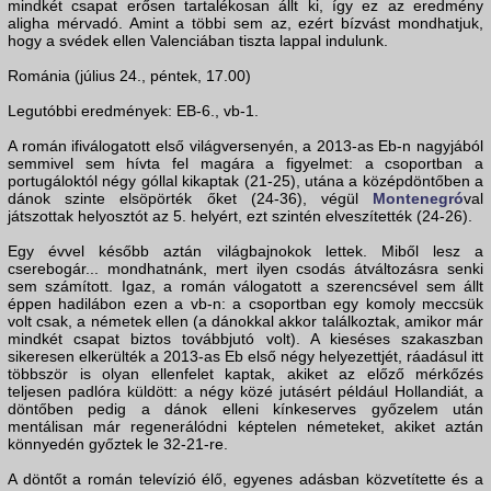
mindkét csapat erősen tartalékosan állt ki, így ez az eredmény
aligha mérvadó. Amint a többi sem az, ezért bízvást mondhatjuk,
hogy a svédek ellen Valenciában tiszta lappal indulunk.
Románia (július 24., péntek, 17.00)
Legutóbbi eredmények: EB-6., vb-1.
A román ifiválogatott első világversenyén, a 2013-as Eb-n nagyjából
semmivel sem hívta fel magára a figyelmet: a csoportban a
portugáloktól négy góllal kikaptak (21-25), utána a középdöntőben a
dánok szinte elsöpörték őket (24-36), végül
Montenegró
val
játszottak helyosztót az 5. helyért, ezt szintén elveszítették (24-26).
Egy évvel később aztán világbajnokok lettek. Miből lesz a
cserebogár... mondhatnánk, mert ilyen csodás átváltozásra senki
sem számított. Igaz, a román válogatott a szerencsével sem állt
éppen hadilábon ezen a vb-n: a csoportban egy komoly meccsük
volt csak, a németek ellen (a dánokkal akkor találkoztak, amikor már
mindkét csapat biztos továbbjutó volt). A kieséses szakaszban
sikeresen elkerülték a 2013-as Eb első négy helyezettjét, ráadásul itt
többször is olyan ellenfelet kaptak, akiket az előző mérkőzés
teljesen padlóra küldött: a négy közé jutásért például Hollandiát, a
döntőben pedig a dánok elleni kínkeserves győzelem után
mentálisan már regenerálódni képtelen németeket, akiket aztán
könnyedén győztek le 32-21-re.
A döntőt a román televízió élő, egyenes adásban közvetítette és a