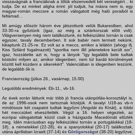
visszavágnak a franciáknak a tőlük elszenvedett két vereségért... ki
tudja. De ez minket aligha érint: jól tudjuk, ha másra nem is, egy
magyar-román meccsre a román válogatott még haló poraiból is
feltámad...
Mi amúgy először három éve játszottunk velük Bukarestben, ahol
33-30-ra győztünk (igaz, az még a sztárkorszak előtt volt).
Világversenyen még nem találkoztunk, és felkészülési tornán is csak
egyszer, tavaly decemberben. It sok babér nem termett nekünk,
kikaptunk 21-25-re. Ez volt az a meccs, amikor a lelátón (ahogy ifj.
Kiss Szilárd fogalmazott) "sportba nem illő jelenetekre került sor",
igaz, hozzátette azt is, hogy a lányok "így legalább bele tudtak
kóstolni milyen az, amikor idegenben, nem túl baráti körülmények
között kell küzdeni a sikerekért". Valenciában is idegenben leszünk,
de legalább ők is.
Franciaország (július 26., vasárnap, 15.00)
Legutóbbi eredmények: Eb-11., vb-16.
Az évek során láttunk már több jó francia utánpótlás-korosztályt is,
de az 1996-osok nem tartoznak közéjük. A tavalyi U18-as vb-n
mindössze két csapatot tudtak legyőzni (Angolát és Kínát), a többi
hét meccsüket elveszítették. Végül a 16. helyen végeztek, az
európai válogatottak közül csak a házigazda Macedóniát előzték
meg. Idén márciusban egy felkészülési tornán a portugálokkal (18-
18), a németekkel (22-28), és a spanyolokkal (20-17) találkoztak,
utána áprilisban Izraelt (37-14) és
Görögország
ot (38-20) legyőzve,