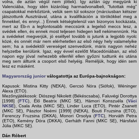
volna, de aztán végül nem jöttek). Így aztán úgy megyünk ki
Valenciába, hogy idén kizárólag harmadvonalbeli, "futottak még"
csapatokkal mérkőztünk, velük sem túl sokszor (márciusban kétszer
játszottunk Ausztriával, utána a kvalifikáción a törökökkel meg a
finnekkel, és ennyi...) Ennek kétségtelenül van bizonyos kockázata,
mert az Eb-n a legfontosabb meccsünk a legelső meccs lesz, a
svédek ellen, és ennek most teljesen hidegen kell nekimennünk. Ha
a svédeket megverjük, jó eséllyel tovább is jutunk a legjobb nyolc
közé, és onnét már nem elérhetetlen az első négy hely valamelyike
sem; ha a svédektől vereséget szenvedünk, máris nagyon nehéz
helyzetbe kerülünk. Igaz, egy évvel ezelőtt Macedóniában, az első
napon egy jóval nehezebb ellenfél ellen győzni tudtunk és utána
meg sem álltunk a csoport első helyéig. Reméljük, hogy idén sem
lesz ez másként.
Magyarország junior
válogatottja az Európa-bajnokságon:
Kapusok: Mistina Kitty (NEKA), Gercsó Nóra (Siófok), Wéninger
Alexa (ETO).
Mezőnyjátékosok: Diószegi Nikolett (Békéscsaba), Faluvégi Dorottya
[1998] (
FTC
), Élő Beatrix (MKC SE), Hámori Konszuéla (
Váci
NKSE
), Csala Anita (MKC SE), Linder Luca (ETO), Pintér Zsanett
(MKC SE), Pásztor Noémi [1999] (NEKA), Bouti Fruzsina (ETO),
Ferenczy Fruzsina (DKKA), Monori Orsolya (
FTC
), Horváth Petra
(ETO), Kemény Dóra (DKKA), Gerháth Fanni (MKC SE), Hársfalvi
Júlia (MKC SE).
Dán Róbert