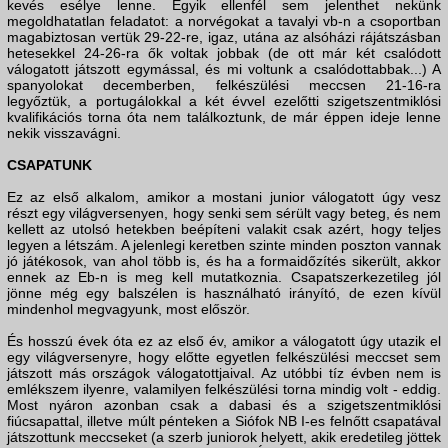
kevés esélye lenne. Egyik ellenfél sem jelenthet nekünk
megoldhatatlan feladatot: a norvégokat a tavalyi vb-n a csoportban
magabiztosan vertük 29-22-re, igaz, utána az alsóházi rájátszásban
hetesekkel 24-26-ra ők voltak jobbak (de ott már két csalódott
válogatott játszott egymással, és mi voltunk a csalódottabbak...) A
spanyolokat decemberben, felkészülési meccsen 21-16-ra
legyőztük, a portugálokkal a két évvel ezelőtti szigetszentmiklósi
kvalifikációs torna óta nem találkoztunk, de már éppen ideje lenne
nekik visszavágni.
CSAPATUNK
Ez az első alkalom, amikor a mostani junior válogatott úgy vesz
részt egy világversenyen, hogy senki sem sérült vagy beteg, és nem
kellett az utolsó hetekben beépíteni valakit csak azért, hogy teljes
legyen a létszám. A jelenlegi keretben szinte minden poszton vannak
jó játékosok, van ahol több is, és ha a formaidőzítés sikerült, akkor
ennek az Eb-n is meg kell mutatkoznia. Csapatszerkezetileg jól
jönne még egy balszélen is használható irányító, de ezen kívül
mindenhol megvagyunk, most először.
És hosszú évek óta ez az első év, amikor a válogatott úgy utazik el
egy világversenyre, hogy előtte egyetlen felkészülési meccset sem
játszott más országok válogatottjaival. Az utóbbi tíz évben nem is
emlékszem ilyenre, valamilyen felkészülési torna mindig volt - eddig.
Most nyáron azonban csak a dabasi és a szigetszentmiklósi
fiúcsapattal, illetve múlt pénteken a Siófok NB I-es felnőtt csapatával
játszottunk meccseket (a szerb juniorok helyett, akik eredetileg jöttek