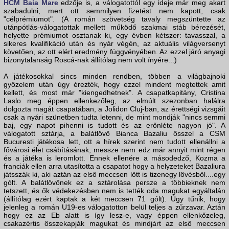
HCM Baia Mare
edzője is, a válogatottól egy ideje már meg akart
szabadulni, mert ott semmilyen fizetést nem kapott, csak
"célprémiumot". (A román szövetség tavaly megszüntette az
utánpótlás-válogatottak mellett működő szakmai stáb bérezését,
helyette prémiumot osztanak ki, egy évben kétszer: tavasszal, a
sikeres kvalifikáció után és nyár végén, az aktuális világversenyt
követően, az ott elért eredmény függvényében. Az ezzel járó anyagi
bizonytalanság Roscá-nak állítólag nem volt ínyére...)
A játékosokkal sincs minden rendben, többen a világbajnoki
győzelem után úgy érezték, hogy ezzel mindent megtettek amit
kellett, és most már "kiengedhetnek". A csapatkapitány, Cristina
Laslo meg éppen ellenkezőleg, az elmúlt szezonban halálra
dolgozta magát csapatában, a Jolidon Cluj-ban, az érettségi vizsgáit
csak a nyári szünetben tudta letenni, de mint mondják "nincs semmi
baj, egy napot pihenni is tudott és az erőnléte nagyon jó". A
válogatott sztárja, a balátlövő Bianca Bazaliu ősszel a CSM
Bucuresti játékosa lett, ott a hírek szerint nem tudott ellenállni a
fővárosi élet csábításának, messze nem edz már annyit mint régen
és a játéka is leromlott. Ennek ellenére a másodedző, Kozma a
franciák ellen arra utasította a csapatot hogy a helyzeteket Bazaliura
játsszák ki, aki aztán az első meccsen lőtt is tizenegy lövésből....egy
gólt. A balátlövőnek ez a sztárolása persze a többieknek nem
tetszett, és ők védekezésben nem is tették oda magukat egyáltalán
(állítólag ezért kaptak a két meccsen 71 gólt). Úgy tűnik, hogy
jelenleg a román U19-es válogatotton belül teljes a zűrzavar. Aztán
hogy ez az Eb alatt is így lesz-e, vagy éppen ellenkőzeleg,
csakazértis összekapják magukat és mindjárt az első meccsen