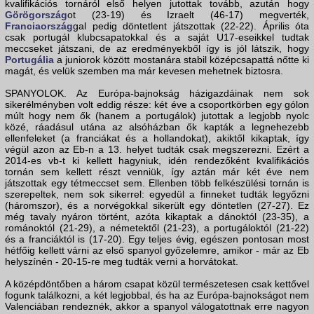
kvalifikációs tornáról első helyen jutottak tovább, azután hogy
Görögország
ot (23-19) és Izraelt (46-17) megverték,
Franciaország
gal pedig döntetlent játszottak (22-22). Április óta
csak portugál klubcsapatokkal és a saját U17-eseikkel tudtak
meccseket játszani, de az eredményekből így is jól látszik, hogy
Portugália
a juniorok között mostanára stabil középcsapattá nőtte ki
magát, és velük szemben ma már kevesen mehetnek biztosra.
SPANYOLOK. Az Európa-bajnokság házigazdáinak nem sok
sikerélményben volt eddig része: két éve a csoportkörben egy gólon
múlt hogy nem ők (hanem a portugálok) jutottak a legjobb nyolc
közé, ráadásul utána az alsóházban ők kapták a legnehezebb
ellenfeleket (a franciákat és a hollandokat), akiktől kikaptak, így
végül azon az Eb-n a 13. helyet tudták csak megszerezni. Ezért a
2014-es vb-t ki kellett hagyniuk, idén rendezőként kvalifikációs
tornán sem kellett részt venniük, így aztán már két éve nem
játszottak egy tétmeccset sem. Ellenben több felkészülési tornán is
szerepeltek, nem sok sikerrel: egyedül a finneket tudták legyőzni
(háromszor), és a norvégokkal sikerült egy döntetlen (27-27). Ez
még tavaly nyáron történt, azóta kikaptak a dánoktól (23-35), a
románoktól (21-29), a németektől (21-23), a portugáloktól (21-22)
és a franciáktól is (17-20). Egy teljes évig, egészen pontosan most
hétfőig kellett várni az első spanyol győzelemre, amikor - már az Eb
helyszínén - 20-15-re meg tudták verni a horvátokat.
A középdöntőben a három csapat közül természetesen csak kettővel
fogunk találkozni, a két legjobbal, és ha az Európa-bajnokságot nem
Valenciában rendeznék, akkor a spanyol válogatottnak erre nagyon