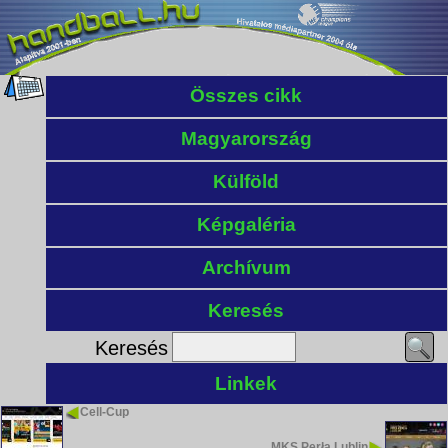
Összes cikk
Magyarország
Külföld
Képgaléria
Archívum
Keresés
Keresés
Linkek
Cell-Cup
MKS Perła Lublin