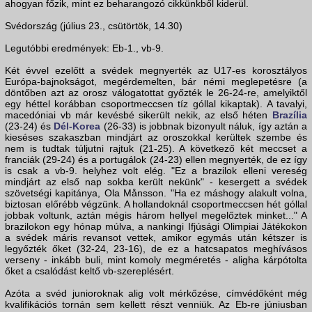
ahogyan főzik, mint ez beharangozó cikkünkből kiderül.
Svédország (július 23., csütörtök, 14.30)
Legutóbbi eredmények: Eb-1., vb-9.
Két évvel ezelőtt a svédek megnyerték az U17-es korosztályos
Európa-bajnokságot, megérdemelten, bár némi meglepetésre (a
döntőben azt az orosz válogatottat győzték le 26-24-re, amelyiktől
egy héttel korábban csoportmeccsen tíz góllal kikaptak). A tavalyi,
macedóniai vb már kevésbé sikerült nekik, az első héten
Brazília
(23-24) és
Dél-Korea
(26-33) is jobbnak bizonyult náluk, így aztán a
kieséses szakaszban mindjárt az oroszokkal kerültek szembe és
nem is tudtak túljutni rajtuk (21-25). A következő két meccset a
franciák (29-24) és a portugálok (24-23) ellen megnyerték, de ez így
is csak a vb-9. helyhez volt elég. "Ez a brazilok elleni vereség
mindjárt az első nap sokba került nekünk" - kesergett a svédek
szövetségi kapitánya, Ola Månsson. "Ha ez máshogy alakult volna,
biztosan előrébb végzünk. A hollandoknál csoportmeccsen hét góllal
jobbak voltunk, aztán mégis három hellyel megelőztek minket..." A
brazilokon egy hónap múlva, a nankingi Ifjúsági Olimpiai Játékokon
a svédek máris revansot vettek, amikor egymás után kétszer is
legyőzték őket (32-24, 23-16), de ez a hatcsapatos meghívásos
verseny - inkább buli, mint komoly megméretés - aligha kárpótolta
őket a csalódást keltő vb-szereplésért.
Azóta a svéd junioroknak alig volt mérkőzése, címvédőként még
kvalifikációs tornán sem kellett részt venniük. Az Eb-re júniusban