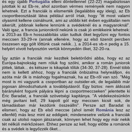
és egy újabb
Portugália
elleni döntetlennel (22-22) magabiztosan
jutottak ki az Eb-re, ahol azonban vérmes reményeik nem nagyon
lehetnek. Ezt a franciák is elismerték (legalábbis egy ideig), az Eb
csoportbeosztását látva például arról írtak, hogy "itt most valami
olyasmit kellene csinálnunk, ami az utóbbi két évben egyáltalán nem
sikerült, jobbnak kellene lennünk a svédeknél és a magyaroknál".
Való igaz, a francia juniorokról nekünk is csak jó emlékeink lehetnek:
a 2013-as Eb-n hosszabbítás után tudtuk őket legyőzni egy fontos
meccsen 33-29-re (annak ellenére, hogy az első tizenöt percben
összesen egy gólt lőttünk csak nekik...), a 2014-es vb-n pedig a 15.
helyért vívott helyosztón vertük könnyedén őket, 32-20-ra.
Így aztán a franciák már kezdtek beletörődni abba, hogy ez az
Európa-bajnokság nem róluk fog szólni, amikor a román juniorok
jöttek, láttak... és kétszer is kikaptak tőlük (34-30, 37-28). Ennél több
nem is kellett ahhoz, hogy a franciák önbizalma helyreálljon, és
azóta már ők is máshogy fogalmaznak, ha az Eb-ről van szó. "Még
most is mi vagyunk a csoportban az outsider-ek, de legalább már
jogosan álmodozhatunk a továbbjutásról. Egy biztos: nem áldozati
bárányként fogunk pályára lépni a csoportmeccseken" jelentette ki
Éric Baradat, a franciák szövetségi kapitánya. "A védekezésünkön
még javítani kell, 29 kapott gól egy meccsen kicsit sok, de
támadásban már kezdünk összeállni". Persze azt Baradat is
elismeri, hogy az Eb első meccse (ahol ismét
Románia
lesz az
ellenfél) más lesz mint az eddigiek; mindenesetre velünk a franciák
csak az utolsó napon játszanak, könnyen lehet hogy egy már nekik
tét nélküli mérkőzésen. Ehhez persze az kell, hogy előtte a románok
és a svédek is legyőzzék őket...