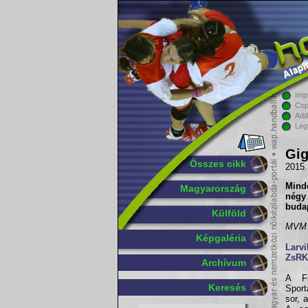
Imp
Cop
Add
Leg
Gig
Összes cikk
2015.
Mind
Magyarország
négy
buda
Külföld
MVM E
Képgaléria
Larv
ZsRK
Archívum
A Fi
Keresés
Sport
sor, 