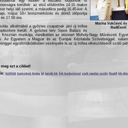
rsolással egy időben a kezdési időpontok is
ánosságra kerültek: az első elődöntőre 14.15 órakor
 sor helyi idő szerint, a másodikra pedig 16.45-kor. A
pi, május 10-i bronzmérkőzés és döntő időpontja
 és 17.00 óra.
Marina Vukćević és
solás alkalmából a győztes csapatnak járó új trófea
Radičević
leplezésre került. A győztes terv Sipos Balázs és
Krisztián munkája, mindketten az elismert Moholy-Nagy Művészeti Egye
jai. Az Egyetem a Magyar és az Európai Kézilabda Szövetséggel, vala
tinggel együttműködésben vezényelte le az új trófea elkészítéséről szóló pál
meg ezt a cikket!
ék:
külföld
bajnokok ligája
bl
larvik hk
žrk budućnost
zsrk vardar szcbt
final4
hk di