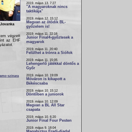
2019. május 13. 7:27
"A magyaroknak nincs
taktikája"
2019. május 12. 15:12
Megvan az ötödik BL-
 Jovanka
győzelem is!
2019. május 11. 22:16
tem végzett
Junior Final4-győztesek a
mint az EHF
magyarok
yázatot.
2019. május 11. 20:40
Felülhet a trónra a Siófok
2019. május 11. 15:05
Lehengerlő játékkal döntős a
Győr
2019. május 10. 19:09
namo-szinara
Móváron is kikapott a
Békéscsaba
2019. május 10. 15:12
Döntőben a juniorok
2019. május 10. 12:09
Megvan a BL All Star
csapata
2019. május 10. 6:20
Junior Final Four Pesten
2019. május 9. 18:04
Magabiztos Fradi-diadal