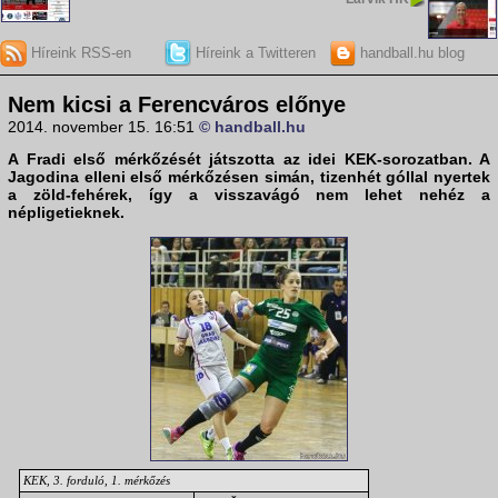
Híreink RSS-en
Híreink a Twitteren
handball.hu blog
Nem kicsi a Ferencváros előnye
2014. november 15. 16:51
© handball.hu
A Fradi első mérkőzését játszotta az idei
KEK-sorozatban
. A
Jagodina elleni első mérkőzésen simán, tizenhét góllal nyertek
a zöld-fehérek, így a visszavágó nem lehet nehéz a
népligetieknek.
KEK, 3. forduló, 1. mérkőzés