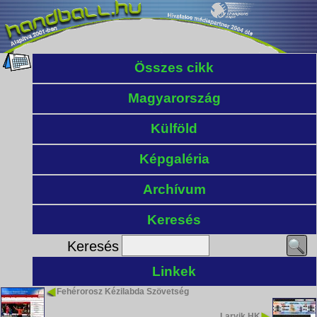
Összes cikk
Magyarország
Külföld
Képgaléria
Archívum
Keresés
Keresés
Linkek
Fehérorosz Kézilabda Szövetség
Larvik HK