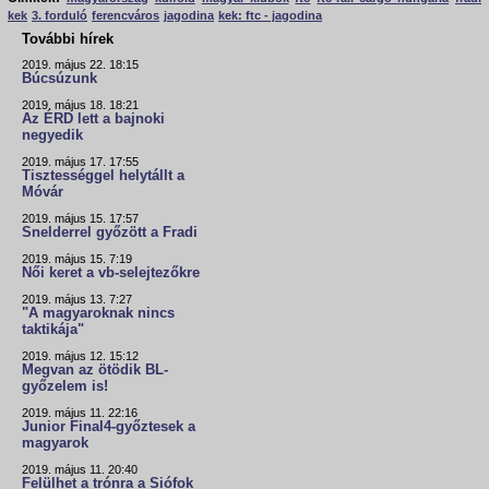
kek
3. forduló
ferencváros
jagodina
kek: ftc - jagodina
További hírek
2019. május 22. 18:15
Búcsúzunk
2019. május 18. 18:21
Az ÉRD lett a bajnoki
negyedik
2019. május 17. 17:55
Tisztességgel helytállt a
Móvár
2019. május 15. 17:57
Snelderrel győzött a Fradi
2019. május 15. 7:19
Női keret a vb-selejtezőkre
2019. május 13. 7:27
"A magyaroknak nincs
taktikája"
2019. május 12. 15:12
Megvan az ötödik BL-
győzelem is!
2019. május 11. 22:16
Junior Final4-győztesek a
magyarok
2019. május 11. 20:40
Felülhet a trónra a Siófok