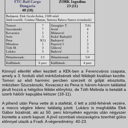
FTC-Rail Cargo
ŽORK Jagodina
Hungaria
23 (11)
40 (18)
Budapest, Elek Gyula Aréna, 1500 néző
Játékvezetők: Cristina Năstase, Simona Raluca Stancu (románok)
Tomori
7
Georgijev T.
7(4)
Szucsánszki
7
Jevtić
4
Kovacsicz
5
Milanović
1
Soós
3
Kukić Radojičić
1
Pena
9(1)
Radojević
1
Mészáros
1
Popović I.
3
Tóth M.
3
Glišović
3
Lukács
5
Radović
3
Hétméteresek:
1/1
Hétméteresek:
5/4
Kiállítások:
6 perc
Kiállítások:
4 perc
Könnyű ellenfél ellen kezdett a KEK-ben a Ferencváros csapata,
amely a 3. forduló első mérkőzésének első félidejét kiválóan kezdte.
Tomori az első harminc percben szerzett öt gólját elosztotta,
miközben Szucsánszki, Kovacsicz és Pena is három-három találattal
járult hozzá a hétgólos félidei előnyhöz, de Tóth Melinda is betalált a
szerb hálóőr kapujába kétszer (18-11).
A pihenő után Pena vette át a stafétát, ő lett a zöld-fehérek vezére,
a meccs végére kilenc találatig jutott. Lukács is meghálálta Elek
Gábor bizalmát, aki az 50. perc környékén egymás után négyszer
büntette a szerb kapust. A jövő szombati visszavágóra tizenhét gólos
előnnyel utazik a Fradi. A végeredmény: 40-23.