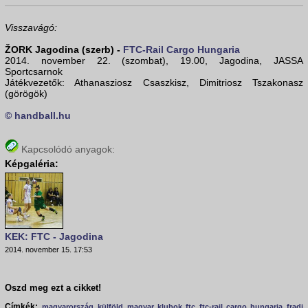
Visszavágó:
ŽORK Jagodina (szerb) -
FTC-Rail Cargo Hungaria
2014. november 22. (szombat), 19.00, Jagodina, JASSA
Sportcsarnok
Játékvezetők: Athanasziosz Csaszkisz, Dimitriosz Tszakonasz
(görögök)
© handball.hu
Kapcsolódó anyagok:
Képgaléria:
KEK: FTC - Jagodina
2014. november 15. 17:53
Oszd meg ezt a cikket!
Címkék:
magyarország
külföld
magyar klubok
ftc
ftc-rail cargo hungaria
fradi