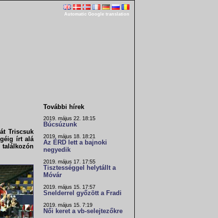
Automatic Google translation
További hírek
2019. május 22. 18:15
Búcsúzunk
sát
Triscsuk
2019. május 18. 18:21
éig írt alá
Az ÉRD lett a bajnoki
 találkozón
negyedik
2019. május 17. 17:55
Tisztességgel helytállt a
Móvár
2019. május 15. 17:57
Snelderrel győzött a Fradi
2019. május 15. 7:19
Női keret a vb-selejtezőkre