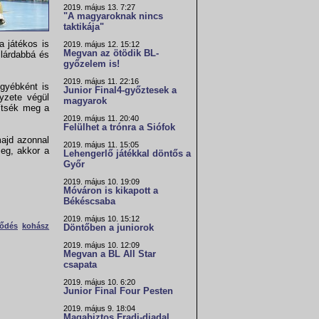
2019. május 13. 7:27
"A magyaroknak nincs
taktikája"
a játékos is
2019. május 12. 15:12
Megvan az ötödik BL-
ilárdabbá és
győzelem is!
2019. május 11. 22:16
egyébként is
Junior Final4-győztesek a
lyzete végül
magyarok
sítsék meg a
2019. május 11. 20:40
Felülhet a trónra a Siófok
majd azonnal
2019. május 11. 15:05
eg, akkor a
Lehengerlő játékkal döntős a
Győr
2019. május 10. 19:09
Móváron is kikapott a
Békéscsaba
2019. május 10. 15:12
ződés
kohász
Döntőben a juniorok
2019. május 10. 12:09
Megvan a BL All Star
csapata
2019. május 10. 6:20
Junior Final Four Pesten
2019. május 9. 18:04
Magabiztos Fradi-diadal