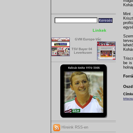
magá
Kohá
Mint 
Krisz
profi
egysé
Linkek
Szeme
GVM Europe-Vác
terve
lehet
TSV Bayer 04
Kohás
Leverkusen
Trisc
be is
holna
Forrá
Oszd 
Címk
triscs
Híreink RSS-en