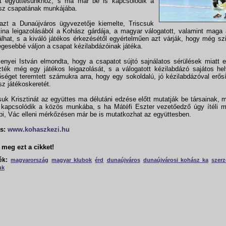
t együttesünkhöz, s ma már be is kapcsolódik a
sz csapatának munkájába.
azt a Dunaújváros ügyvezetője kiemelte, Triscsuk
tina leigazolásából a Kohász gárdája, a magyar válogatott, valamint maga 
tálhat, s a kiváló játékos érkezésétől egyértelműen azt várják, hogy még sz
gesebbé váljon a csapat kézilabdázóinak játéka.
nyei István elmondta, hogy a csapatot sújtó sajnálatos sérülések miatt 
zték még egy játékos leigazolását, s a válogatott kézilabdázó sajátos he
őséget teremtett számukra arra, hogy egy sokoldalú, jó kézilabdázóval erő
z játékoskeretét.
suk Krisztinát az együttes ma délutáni edzése előtt mutatják be társainak, 
 kapcsolódik a közös munkába, s ha Mátéfi Eszter vezetőedző úgy ítéli m
pi, Vác elleni mérkőzésen már be is mutatkozhat az együttesben.
s:
www.kohaszkezi.hu
meg ezt a cikket!
ék:
magyarország
magyar klubok
érd
dunaújváros
dunaújvárosi kohász ka
szer
uk