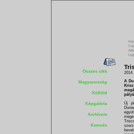
Imp
Cop
Add
Leg
Tri
Összes cikk
2014.
A
Du
Magyarország
Krisz
megál
Külföld
pályá
Új j
Képgaléria
Duna
együ
Archívum
meger
Tris
Keresés
szerz
bevet