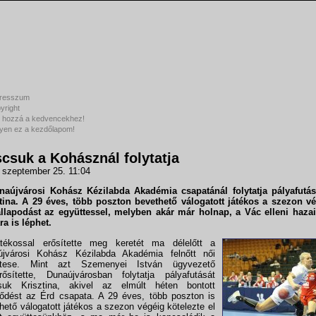
resszum
yright
 hozzá a kedvencekhez!
yen ez a kezdőlapom!
scsuk a Kohásznál folytatja
 szeptember 25. 11:04
naújvárosi Kohász Kézilabda Akadémia
csapatánál folytatja pályafutá
tina
. A 29 éves, több poszton bevethető válogatott játékos a szezon vég
lapodást az együttessel, melyben akár már holnap, a Vác elleni hazai
ra is léphet.
átékossal erősítette meg keretét ma délelőtt a
újvárosi Kohász Kézilabda Akadémia felnőtt női
ttese. Mint azt Szemenyei István ügyvezető
ősítette, Dunaújvárosban folytatja pályafutását
csuk Krisztina, akivel az elmúlt héten bontott
ődést az Érd csapata. A 29 éves, több poszton is
hető válogatott játékos a szezon végéig kötelezte el