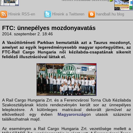
Híreink RSS-en
Híreink a Twitteren
handball.hu blog
FTC: ünnepélyes mozdonyavatás
2014. szeptember 2. 18:46
A Vasúttörténeti Parkban bemutatták azt a Taurus mozdonyt,
amelyet az egyik legeredményesebb magyar sportegyüttes, az
FTC-Rail Cargo Hungaria
női kézilabda-csapatának sikereit
felidéző illusztrációval láttak el.
A Rail Cargo Hungaria Zrt. és a Ferencvárosi Torna Club Kézilabda
Szakosztályának közös rendezvényén került sor az ünnepélyes
leleplezésre. A különleges matricával dekorált járművel az
elkövetkező egy évben
Magyarország
on utasok százezrei
találkozhatnak majd.
Az eseményen a Rail Cargo Hungaria Zrt. vezetősége mellett a