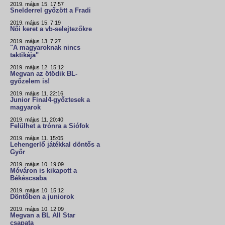
2019. május 15. 17:57
Snelderrel győzött a Fradi
2019. május 15. 7:19
Női keret a vb-selejtezőkre
2019. május 13. 7:27
"A magyaroknak nincs
taktikája"
2019. május 12. 15:12
Megvan az ötödik BL-
győzelem is!
2019. május 11. 22:16
Junior Final4-győztesek a
magyarok
2019. május 11. 20:40
Felülhet a trónra a Siófok
2019. május 11. 15:05
Lehengerlő játékkal döntős a
Győr
2019. május 10. 19:09
Móváron is kikapott a
Békéscsaba
2019. május 10. 15:12
Döntőben a juniorok
2019. május 10. 12:09
Megvan a BL All Star
csapata