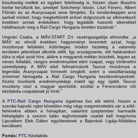
büszkeség mellett ez egyben felelősség is, hiszen olyan illusztris
körbe kerültünk be, amelyet Széchenyi István, Liszt Ferenc, Albert
Flórián és az Aranycsapat neve fémjelez. Ez mindenképpen arra
sarkall minket, hogy megkettőzött erővel dolgozzunk az elkövetkező
években annak érdekében, hogy legalább hasonló sikerekkel
hálálhassuk meg a Rail Cargo Hungaria töretlen bizalmát.”
Ungvári Csaba, a MÁV-START Zrt. vezérigazgatója elmondta: „a
MÁV az elmúlt években hagyományt teremtett azzal, hogy
mozdonyai felületén, különleges módon tiszteleg a valamely
területen jelentőset alkotók előtt. Így országszerte, sőt határainkon
túlra is eljut azok híre, akikre a magyarok méltán büszkék, legyen az
neves feltaláló, rangos eredményeket elért csapat, vagy történelmi
személyiség. A MÁV első felmatricázott Taurus mozdonya a
legendás Aranycsapat hírnevét öregbíti, ezért a vasúttársaság
örömmel támogatta a Rail Cargo Hungaria kezdeményezését.
Közös munkánk eredményeképp mától így egy újabb Taurus
mozdony viszi a magyar sportolók, ezúttal a Ferencváros női
kézilabda-csapatának jó hírét.”
A
FTC-Rail Cargo Hungaria
izgalmas ősz elé tekint, hiszen a
szerdai bajnoki rajtot követően még négy megmérettetés vár a zöld-
fehérekre ebben a hónapban, valamint szeptember harmadik
hétvégéjén a szezon talán legfontosabb csatáit kell megvívnia
Lipcsében Elek Gábor együttesének a Bajnokok Ligája-főtáblára
kerülésért.
Forrás:
FTC
Kézilabda