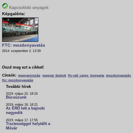
Kapcsolódó anyagok:
Képgaléria:
FTC: mozdonyavatás
2014. szeptember 2. 13:39
Oszd meg ezt a cikket!
Címkék:
magyarország
magyar klubok
ftc-rail cargo hungaria
mozdonyavatás
ftc: mozdonyavatás
További hírek
2019. május 22. 18:15
Búcsúzunk
2019. május 18. 18:21
Az ÉRD lett a bajnoki
negyedik
2019. május 17. 17:55
Tisztességgel helytállt a
Móvár