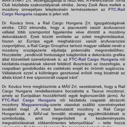
MÁV-START Zrt. vezérigazgatója is részt vett. A Ferencvárosi Torna
Club kézilabda szakosztályának elnöke, Jeney Zsolt Ákos mellett a
mozdony ünnepélyes leleplezésén természetesen az
FTC-Rail
Cargo Hungaria
csapata is jelen volt.
Dr. Kovács Imre, a Rail Cargo Hungaria Zrt. Igazgatóságának
elnöke, CEO elmondta, hogy a piacvezető vasúti árufuvarozó
vállalat több szempontot figyelembe véve döntött a mozdony
dekorálásáról. Ezek között említette az üzleti megfontolásokat,
hiszen az Európa egyik meghatározó vasúti árufuvarozási
csoportjához, a Rail Cargo Grouphoz tartozó magyar vállalat nevét a
mozdony országszerte eljuttatja potenciális megrendelőihez.
Hozzátette: „rendkívüli fontosságot tulajdonítok a dekorációs grafika
által közvetített üzenetünknek is: az
FTC-Rail Cargo Hungaria
női
kézilabda-csapatának sikereit felidéző illusztráció az összefogás, a
csapatban gondolkodás és cselekvés erejét és örömét sugározza.
Vállalatunk ezzel a különleges gesztussal erősíti meg bizalmát az
általa közel 4 éve szponzorált csapat iránt”.
Dr. Kovács Imre megköszönte a MÁV Zrt. vezetésének, hogy a Rail
Cargo Hungaria rendelkezésére bocsátotta a Taurus mozdonyt,
amely az Európában hozzáférhető egyik legkorszerűbb jármű. Az
FTC-Rail Cargo Hungaria
női kézilabda csapatát ábrázoló
mozdony
Magyarország
-szerte utasokat szállító szerelvényeket
továbbít majd. „A most bemutatott mozdony a Rail Cargo
Hungariának a MÁV-val fennálló stratégiai együttműködését is
szimbolizálja, amit megerősített a kezdeményezés
megvalósításának zökkenőmentes lebonyolítása” – tette hozzá