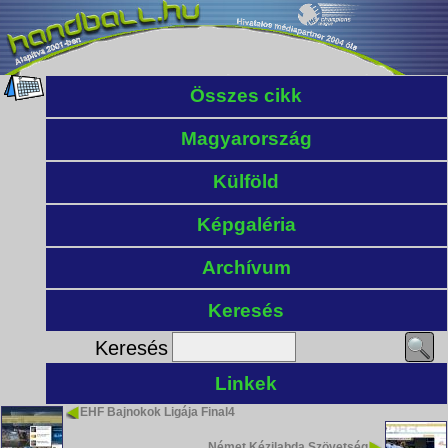
Összes cikk
Magyarország
Külföld
Képgaléria
Archívum
Keresés
Keresés
Linkek
EHF Bajnokok Ligája Final4
Német Kézilabda Szövetség