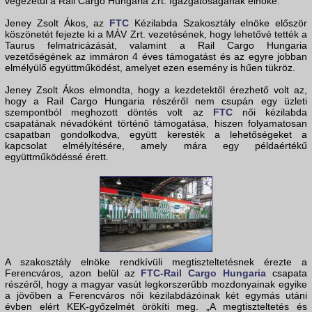
végezetül a Rail Cargo Hungaria Zrt. Igazgatóságának elnöke.
Jeney Zsolt Ákos, az
FTC
Kézilabda Szakosztály elnöke először
köszönetét fejezte ki a MÁV Zrt. vezetésének, hogy lehetővé tették a
Taurus felmatricázását, valamint a Rail Cargo Hungaria
vezetőségének az immáron 4 éves támogatást és az egyre jobban
elmélyülő együttműködést, amelyet ezen esemény is hűen tükröz.
Jeney Zsolt Ákos elmondta, hogy a kezdetektől érezhető volt az,
hogy a Rail Cargo Hungaria részéről nem csupán egy üzleti
szempontból meghozott döntés volt az
FTC
női kézilabda
csapatának névadóként történő támogatása, hiszen folyamatosan
csapatban gondolkodva, együtt keresték a lehetőségeket a
kapcsolat elmélyítésére, amely mára egy példaértékű
együttműködéssé érett.
A szakosztály elnöke rendkívüli megtiszteltetésnek érezte a
Ferencváros, azon belül az
FTC-Rail Cargo Hungaria
csapata
részéről, hogy a magyar vasút legkorszerűbb mozdonyainak egyike
a jövőben a Ferencváros női kézilabdázóinak két egymás utáni
évben elért KEK-győzelmét örökíti meg. „A megtiszteltetés és