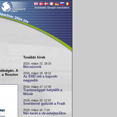
Automatic Google translation
További hírek
2019. május 22. 18:15
Búcsúzunk
hétvégén. A
2019. május 18. 18:21
s a Rosztov
Az ÉRD lett a bajnoki
negyedik
2019. május 17. 17:55
Tisztességgel helytállt a
Móvár
2019. május 15. 17:57
Snelderrel győzött a Fradi
2019. május 15. 7:19
Női keret a vb-selejtezőkre