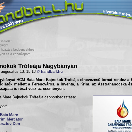
resszum
yright
 hozzá a kedvencekhez!
yen ez a kezdőlapom!
nokok Trófeája Nagybányán
 augusztus 13. 15:13
© handball.hu
gybányai HCM Baia Mare
Bajnokok Trófeája
elnevezésű tornát rendez a 
églátók mellett a
Ferencváros
, a Iuventa, a Krim, az Asztrahanocska é
sapata is részt vesz az eseményen.
a Mare Bajnokok Trófeája csoportbeosztása:
port
Baia Mare
rim Mercator
osztov Don