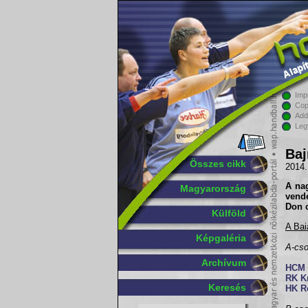
Imp
Cop
Add
Leg
Baj
Összes cikk
2014.
A na
Magyarország
vend
Don c
Külföld
A Bai
Képgaléria
A-cso
Archívum
HCM 
RK K
Keresés
HK R