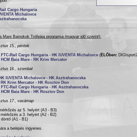
port
Rail Cargo Hungaria
UVENTA Michalovce
sztrahanocska
a Mare Bajnokok Trófeája programja
(magyar idő szerint)
:
ztus 15., péntek
0
FTC-Rail Cargo Hungaria
-
HK IUVENTA Michalovce
(
ÉLŐben:
DIGIsport2
0
HCM Baia Mare
-
RK Krim Mercator
ztus 16., szombat
HK IUVENTA Michalovce
-
HK Asztrahanocska
0
RK Krim Mercator
-
HK Rosztov Don
0
FTC-Rail Cargo Hungaria
-
HK Asztrahanocska
0
HCM Baia Mare
-
HK Rosztov Don
ztus 17., vasárnap
mérkőzés az 5. helyért (A3 - B3)
 mérkőzés a 3. helyért (A2 - B2)
 döntő (A1 - B1)
nára a belépés ingyenes.