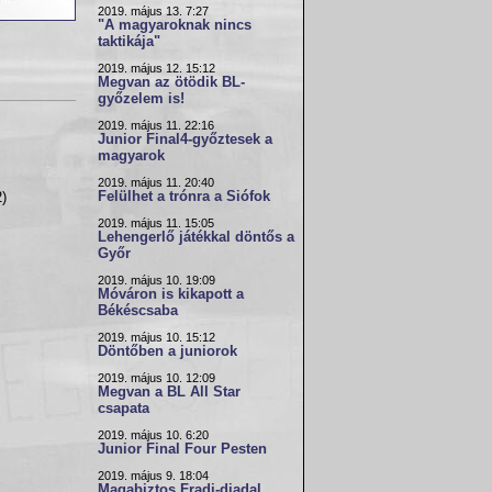
2019. május 13. 7:27
"A magyaroknak nincs
taktikája"
2019. május 12. 15:12
Megvan az ötödik BL-
győzelem is!
2019. május 11. 22:16
Junior Final4-győztesek a
magyarok
2019. május 11. 20:40
Felülhet a trónra a Siófok
)
2019. május 11. 15:05
Lehengerlő játékkal döntős a
Győr
2019. május 10. 19:09
Móváron is kikapott a
Békéscsaba
2019. május 10. 15:12
Döntőben a juniorok
2019. május 10. 12:09
Megvan a BL All Star
csapata
2019. május 10. 6:20
Junior Final Four Pesten
2019. május 9. 18:04
Magabiztos Fradi-diadal