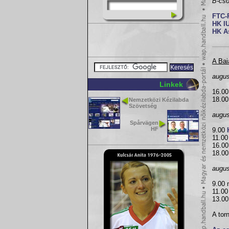
B-cso
FTC-
HK I
HK A
A Bai
augus
Linkek
16.0
18.0
Nemzetközi Kézilabda
Szövetség
augus
Spårvägen
HF
9.00
11.0
16.0
18.0
augus
9.00 
11.00
13.00
A tor