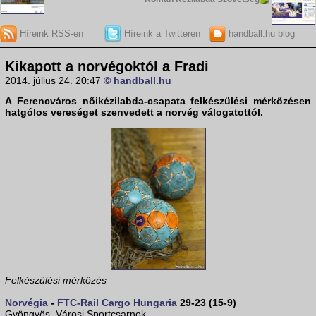
Híreink RSS-en
Híreink a Twitteren
handball.hu blog
Kikapott a norvégoktól a Fradi
2014. július 24. 20:47
© handball.hu
A
Ferencváros
nőikézilabda-csapata felkészülési mérkőzésen
hatgólos vereséget szenvedett a
norvég válogatottól
.
Felkészülési mérkőzés
Norvégia
-
FTC-Rail Cargo Hungaria
29-23 (15-9)
Gyöngyös, Városi Sportcsarnok