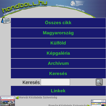
Összes cikk
Magyarország
Külföld
Képgaléria
Archívum
Keresés
Keresés
Linkek
Horvát Kézilabda Szövetség
Román Kézilabda Szövetség