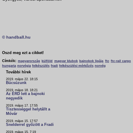
© handball.hu
Oszd meg ezt a cikket!
Címkék:
magyarország
külföld
magyar klubok
bajnokok ligája
ftc
ftc-rail cargo
hungaria
norvégia
felkészülés
fradi
felkészülési mérkőzés
norvég
További hírek
2019. május 22. 18:15
Búcsúzunk
2019. május 18. 18:21
Az ÉRD lett a bajnoki
negyedik
2019. május 17. 17:55
Tisztességgel helytállt a
Móvár
2019. május 15. 17:57
Snelderrel győzött a Fradi
2019. május 15. 7:19