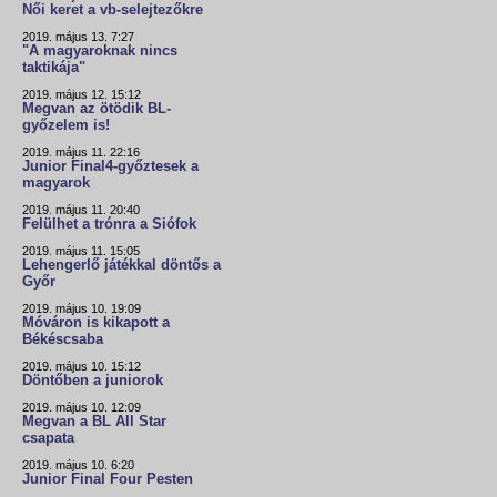
Női keret a vb-selejtezőkre
2019. május 13. 7:27
"A magyaroknak nincs
taktikája"
2019. május 12. 15:12
Megvan az ötödik BL-
győzelem is!
2019. május 11. 22:16
Junior Final4-győztesek a
magyarok
2019. május 11. 20:40
Felülhet a trónra a Siófok
2019. május 11. 15:05
Lehengerlő játékkal döntős a
Győr
2019. május 10. 19:09
Móváron is kikapott a
Békéscsaba
2019. május 10. 15:12
Döntőben a juniorok
2019. május 10. 12:09
Megvan a BL All Star
csapata
2019. május 10. 6:20
Junior Final Four Pesten