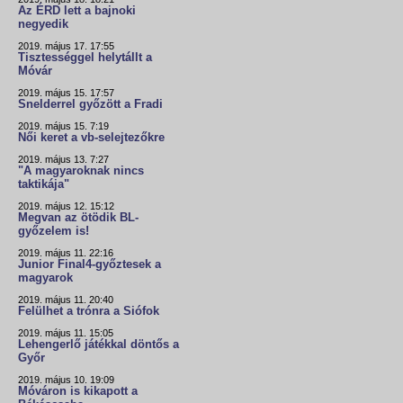
Az ÉRD lett a bajnoki
negyedik
2019. május 17. 17:55
Tisztességgel helytállt a
Móvár
2019. május 15. 17:57
Snelderrel győzött a Fradi
2019. május 15. 7:19
Női keret a vb-selejtezőkre
2019. május 13. 7:27
"A magyaroknak nincs
taktikája"
2019. május 12. 15:12
Megvan az ötödik BL-
győzelem is!
2019. május 11. 22:16
Junior Final4-győztesek a
magyarok
2019. május 11. 20:40
Felülhet a trónra a Siófok
2019. május 11. 15:05
Lehengerlő játékkal döntős a
Győr
2019. május 10. 19:09
Móváron is kikapott a