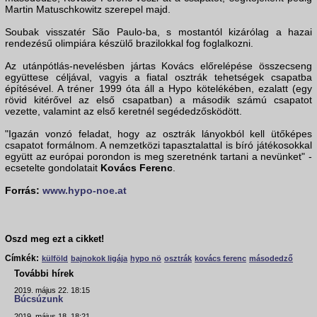
Martin Matuschkowitz szerepel majd.
Soubak visszatér São Paulo-ba, s mostantól kizárólag a hazai
rendezésű olimpiára készülő brazilokkal fog foglalkozni.
Az utánpótlás-nevelésben jártas Kovács előrelépése összecseng
együttese céljával, vagyis a fiatal osztrák tehetségek csapatba
építésével. A tréner 1999 óta áll a Hypo kötelékében, ezalatt (egy
rövid kitérővel az első csapatban) a második számú csapatot
vezette, valamint az első keretnél segédedzősködött.
"Igazán vonzó feladat, hogy az osztrák lányokból kell ütőképes
csapatot formálnom. A nemzetközi tapasztalattal is bíró játékosokkal
együtt az európai porondon is meg szeretnénk tartani a nevünket" -
ecsetelte gondolatait
Kovács Ferenc
.
Forrás:
www.hypo-noe.at
Oszd meg ezt a cikket!
Címkék:
külföld
bajnokok ligája
hypo nö
osztrák
kovács ferenc
másodedző
További hírek
2019. május 22. 18:15
Búcsúzunk
2019. május 18. 18:21