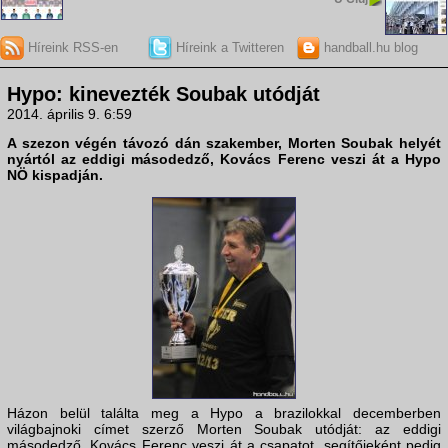
Híreink RSS-en
Híreink a Twitteren
handball.hu blog
Hypo: kinevezték Soubak utódját
2014. április 9. 6:59
A szezon végén távozó dán szakember, Morten Soubak helyét
nyártól az eddigi másodedző, Kovács Ferenc veszi át a Hypo
NÖ kispadján.
Házon belül találta meg a Hypo a brazilokkal decemberben
világbajnoki címet szerző Morten Soubak utódját: az eddigi
másodedző, Kovács Ferenc veszi át a csapatot, segítőjeként pedig