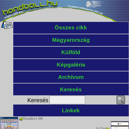
Összes cikk
Magyarország
Külföld
Képgaléria
Archívum
Keresés
Keresés
Linkek
Randers HK
U Cluj