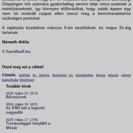
Göppingen trió számára gyakorlatilag semmi tétje nincs ezeknek a
mérkőzéseknek, így könnyen előfordulhat, hogy valaki éppen egy
nem túl motivált csapat ellen szerzi meg a bennmaradáshoz
szükséges pontokat.
A rájátszás küzdelmei március 5-én kezdődnek, és május 31-éig
tartanak.
Németh Attila
© handball.hu
Oszd meg ezt a cikket!
Címkék:
külföld
hc leipzig
thüringer hc
bundesliga
lipcse
leipzig
német
bajnokság
thüringer
További hírek
2019. május 22. 18:15
Búcsúzunk
2019. május 18. 18:21
Az ÉRD lett a bajnoki
negyedik
2019. május 17. 17:55
Tisztességgel helytállt a
Móvár