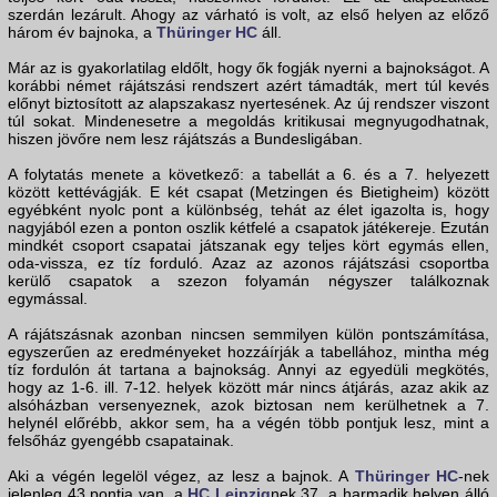
szerdán lezárult. Ahogy az várható is volt, az első helyen az előző
három év bajnoka, a
Thüringer HC
áll.
Már az is gyakorlatilag eldőlt, hogy ők fogják nyerni a bajnokságot. A
korábbi német rájátszási rendszert azért támadták, mert túl kevés
előnyt biztosított az alapszakasz nyertesének. Az új rendszer viszont
túl sokat. Mindenesetre a megoldás kritikusai megnyugodhatnak,
hiszen jövőre nem lesz rájátszás a Bundesligában.
A folytatás menete a következő: a tabellát a 6. és a 7. helyezett
között kettévágják. E két csapat (Metzingen és Bietigheim) között
egyébként nyolc pont a különbség, tehát az élet igazolta is, hogy
nagyjából ezen a ponton oszlik kétfelé a csapatok játékereje. Ezután
mindkét csoport csapatai játszanak egy teljes kört egymás ellen,
oda-vissza, ez tíz forduló. Azaz az azonos rájátszási csoportba
kerülő csapatok a szezon folyamán négyszer találkoznak
egymással.
A rájátszásnak azonban nincsen semmilyen külön pontszámítása,
egyszerűen az eredményeket hozzáírják a tabellához, mintha még
tíz fordulón át tartana a bajnokság. Annyi az egyedüli megkötés,
hogy az 1-6. ill. 7-12. helyek között már nincs átjárás, azaz akik az
alsóházban versenyeznek, azok biztosan nem kerülhetnek a 7.
helynél előrébb, akkor sem, ha a végén több pontjuk lesz, mint a
felsőház gyengébb csapatainak.
Aki a végén legelöl végez, az lesz a bajnok. A
Thüringer HC
-nek
jelenleg 43 pontja van, a
HC Leipzig
nek 37, a harmadik helyen álló