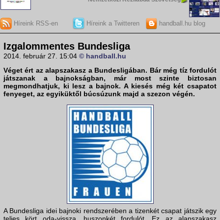
Híreink RSS-en
Híreink a Twitteren
handball.hu blog
Izgalommentes Bundesliga
2014. február 27. 15:04
© handball.hu
Véget ért az alapszakasz a
Bundesligá
ban. Bár még tíz fordulót
játszanak a bajnokságban, már most szinte biztosan
megmondhatjuk, ki lesz a bajnok. A kiesés még két csapatot
fenyeget, az egyiküktől búcsúzunk majd a szezon végén.
A Bundesliga idei bajnoki rendszerében a tizenkét csapat játszik egy
teljes kört oda-vissza, huszonkét fordulót. Ez az alapszakasz