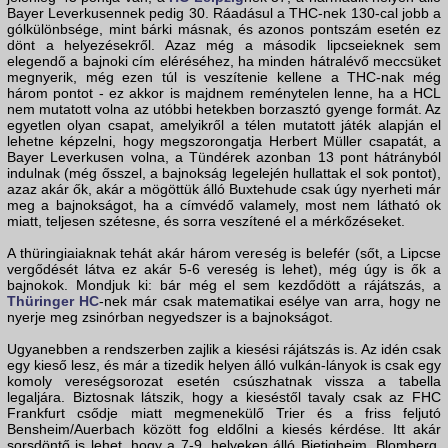
Bayer Leverkusennek pedig 30. Ráadásul a THC-nek 130-cal jobb a
gólkülönbsége, mint bárki másnak, és azonos pontszám esetén ez
dönt a helyezésekről. Azaz még a második lipcseieknek sem
elegendő a bajnoki cím eléréséhez, ha minden hátralévő meccsüket
megnyerik, még ezen túl is veszítenie kellene a THC-nak még
három pontot - ez akkor is majdnem reménytelen lenne, ha a HCL
nem mutatott volna az utóbbi hetekben borzasztó gyenge formát. Az
egyetlen olyan csapat, amelyikről a télen mutatott játék alapján el
lehetne képzelni, hogy megszorongatja Herbert Müller csapatát, a
Bayer Leverkusen volna, a Tündérek azonban 13 pont hátrányból
indulnak (még ősszel, a bajnokság legelején hullattak el sok pontot),
azaz akár ők, akár a mögöttük álló Buxtehude csak úgy nyerheti már
meg a bajnokságot, ha a címvédő valamely, most nem látható ok
miatt, teljesen szétesne, és sorra veszítené el a mérkőzéseket.
A thüringiaiaknak tehát akár három vereség is belefér (sőt, a Lipcse
vergődését látva ez akár 5-6 vereség is lehet), még úgy is ők a
bajnokok. Mondjuk ki: bár még el sem kezdődött a rájátszás, a
Thüringer HC
-nek már csak matematikai esélye van arra, hogy ne
nyerje meg zsinórban negyedszer is a bajnokságot.
Ugyanebben a rendszerben zajlik a kiesési rájátszás is. Az idén csak
egy kieső lesz, és már a tizedik helyen álló vulkán-lányok is csak egy
komoly vereségsorozat esetén csúszhatnak vissza a tabella
legaljára. Biztosnak látszik, hogy a kieséstől tavaly csak az FHC
Frankfurt csődje miatt megmenekülő Trier és a friss feljutó
Bensheim/Auerbach között fog eldőlni a kiesés kérdése. Itt akár
sorsdöntő is lehet, hogy a 7-9. helyeken álló Bietigheim, Blomberg,