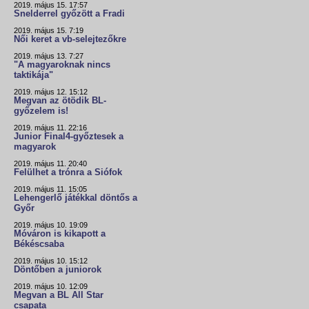
2019. május 15. 17:57
Snelderrel győzött a Fradi
2019. május 15. 7:19
Női keret a vb-selejtezőkre
2019. május 13. 7:27
"A magyaroknak nincs
taktikája"
2019. május 12. 15:12
Megvan az ötödik BL-
győzelem is!
2019. május 11. 22:16
Junior Final4-győztesek a
magyarok
2019. május 11. 20:40
Felülhet a trónra a Siófok
2019. május 11. 15:05
Lehengerlő játékkal döntős a
Győr
2019. május 10. 19:09
Móváron is kikapott a
Békéscsaba
2019. május 10. 15:12
Döntőben a juniorok
2019. május 10. 12:09
Megvan a BL All Star
csapata