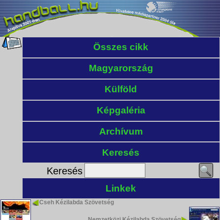
Összes cikk
Magyarország
Külföld
Képgaléria
Archívum
Keresés
Keresés
Linkek
Cseh Kézilabda Szövetség
Nemzetközi Kézilabda Szövetség