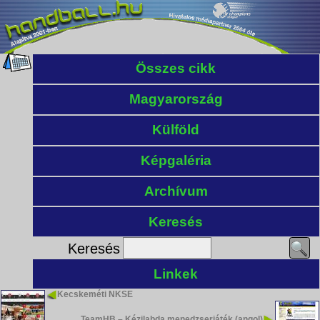
Összes cikk
Magyarország
Külföld
Képgaléria
Archívum
Keresés
Keresés
Linkek
Kecskeméti NKSE
TeamHB – Kézilabda menedzserjáték (angol)