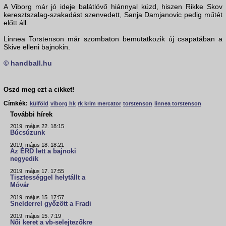
A Viborg már jó ideje balátlövő hiánnyal küzd, hiszen Rikke Skov
keresztszalag-szakadást szenvedett, Sanja Damjanovic pedig műtét
előtt áll.
Linnea Torstenson már szombaton bemutatkozik új csapatában a
Skive elleni bajnokin.
© handball.hu
Oszd meg ezt a cikket!
Címkék:
külföld
viborg hk
rk krim mercator
torstenson
linnea torstenson
További hírek
2019. május 22. 18:15
Búcsúzunk
2019. május 18. 18:21
Az ÉRD lett a bajnoki
negyedik
2019. május 17. 17:55
Tisztességgel helytállt a
Móvár
2019. május 15. 17:57
Snelderrel győzött a Fradi
2019. május 15. 7:19
Női keret a vb-selejtezőkre