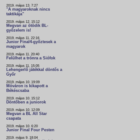
2019. május 13. 7:27
"A magyaroknak nincs
taktikája"
2019. május 12. 15:12
Megvan az ötödik BL-
győzelem is!
2019. május 11. 22:16
Junior Final4-győztesek a
magyarok
2019. május 11. 20:40
Felülhet a trónra a Siófok
2019. május 11. 15:05
Lehengerlő játékkal döntős a
Győr
2019. május 10. 19:09
Móváron is kikapott a
Békéscsaba
2019. május 10. 15:12
Döntőben a juniorok
2019. május 10. 12:09
Megvan a BL All Star
csapata
2019. május 10. 6:20
Junior Final Four Pesten
2019. május 9. 18:04