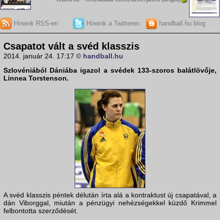
Híreink RSS-en
Híreink a Twitteren
handball.hu blog
Csapatot vált a svéd klasszis
2014. január 24. 17:17
© handball.hu
Szlovéniából Dániába igazol a svédek 133-szoros balátlövője,
Linnea Torstenson.
A svéd klasszis péntek délután írta alá a kontraktust új csapatával, a
dán Viborggal, miután a pénzügyi nehézségekkel küzdő Krimmel
felbontotta szerződését.