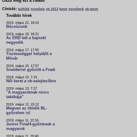
Oszd meg ezt a cikket!
Címkék:
külföld
norvégia
vb 2013
keret
norvégok
vb-keret
További hírek
2019. május 22. 18:15
Búcsúzunk
2019. május 18. 18:21
Az ÉRD lett a bajnoki
negyedik
2019. május 17. 17:55
Tisztességgel helytállt a
Móvár
2019. május 15. 17:57
Snelderrel győzött a Fradi
2019. május 15. 7:19
Női keret a vb-selejtezőkre
2019. május 13. 7:27
"A magyaroknak nincs
taktikája"
2019. május 12. 15:12
Megvan az ötödik BL-
győzelem is!
2019. május 11. 22:16
Junior Final4-győztesek a
magyarok
2019. május 11. 20:40