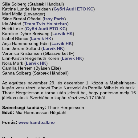
Silje Solberg (Stabæk Håndball)
Katrine Lunde Haraldsen (
Győri Audi ETO KC
)
Mari Molid (Levanger)
Stine Bredal Oftedal (
Issy Paris
)
Ida Alstad (
Team Tvis Holstebro
)
Heidi Løke (
Győri Audi ETO KC
)
Karoline Dyhre Breivang (
Larvik HK
)
Isabel Blanco (
Larvik HK
)
Anja Hammerseng-Edin (
Larvik HK
)
Linn Jørum Sulland (
Larvik HK
)
Veronica Kristiansen (Glassverket IF)
Linn-Kristin Riegelhuth Koren (
Larvik HK
)
Nora Mørk (
Larvik HK
)
Camilla Herrem (Byåsen Elite)
Sanna Solberg (Stabæk Håndball)
Az együttes november 29. és december 1. között a Møbelringen-
kupán vesz részt, ahová Tonje Nøstvold és Pernille Wibe is elutazik.
Thorir Hergeirsson a torna után jelenti be, hogy pontosan mely 16
játékos utazik Szerbiába a kupán részt vevő 17 főből.
Szövetségi kapitány:
Thorir Hergeirsson
Edző:
Mia Hermansson Högdahl
Forrás:
www.handball.no