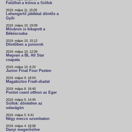
Felülhet a trónra a Siófok
2019. május 11. 15:05
Lehengerlő játékkal döntős a
Győr
2019. május 10. 19:09
Móváron is kikapott a
Békéscsaba
2019. május 10. 15:12
Döntőben a juniorok
2019. május 10. 12:09
Megvan a BL All Star
csapata
2019. május 10. 6:20
Junior Final Four Pesten
2019. május 9. 18:04
Magabiztos Fradi-diadal
2019. május 8. 18:40
Pontot csent otthon az Eger
2019. május 5. 14:45
Siófok: döntetlen az
odavágón
2019. május 5. 6:41
Négy meccs szombaton
2019. május 4. 18:08
Danyi megerősítve