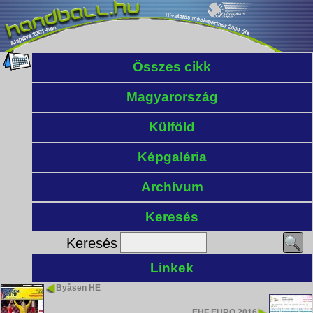
Összes cikk
Magyarország
Külföld
Képgaléria
Archívum
Keresés
Keresés
Linkek
Byåsen HE
EHF EURO 2016