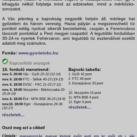
kihagyás nélkül folytatja mind az edzéseket, mind a mérkőzés-
sorozatot.
A Vác jelenleg a bajnokság negyedik helyén áll, mérlege hat
győzelem és három vereség. Hazai pályán a megszerezhető tíz
pontból eddig nyolcat sikerült bezsebelnie, csupán a Ferencváros
távozott pontokkal a Pest megyei csapattól. A legutóbbi fordulóban
30-24-re nyertek Fehérváron, ami legutóbb tíz esztendővel ezelőtt
adatott meg számukra.
Forrás:
www.gyorietokc.hu
Kapcsolódó anyagok:
10. forduló menetrend:
Bajnoki tabella:
nov. 5. 20:00
Vác - Győr
25-32 (12-14)
1. Győr 42 pont
2. FTC 40 pont
nov. 6. 18:00
FTC - Siófok
40-23 (19-13)
3. Dunaújváros 33 pont
nov. 6. 18:00
DVSC - FKC
21-23 (7-11)
...
nov. 6. 18:00
Veszprém - Békéscsaba
20-
10. Veszprém 15 pont
19 (9-14)
11. MTK-BSE 4 pont
nov. 6. 18:00
Érd - MTK-BSE
38-23 (16-9)
12. Eger 0 pont
nov.10. 18:00
Eger - Dunaújváros
26-36
részletek...
(10-17)
részletek...
Oszd meg ezt a cikket!
Címkék:
magyarország
magyar klubok
győri audi eto kc
győr
nb i.
vác