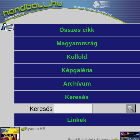
Összes cikk
Magyarország
Külföld
Képgaléria
Archívum
Keresés
Keresés
Linkek
Byåsen HE
Svéd Kézilabda Szövetség