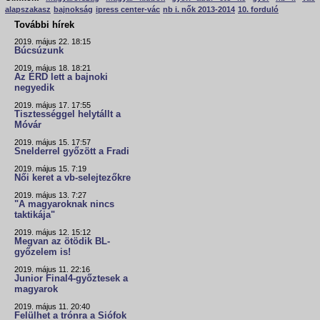
alapszakasz
bajnokság
ipress center-vác
nb i. nők 2013-2014
10. forduló
További hírek
2019. május 22. 18:15
Búcsúzunk
2019. május 18. 18:21
Az ÉRD lett a bajnoki
negyedik
2019. május 17. 17:55
Tisztességgel helytállt a
Móvár
2019. május 15. 17:57
Snelderrel győzött a Fradi
2019. május 15. 7:19
Női keret a vb-selejtezőkre
2019. május 13. 7:27
"A magyaroknak nincs
taktikája"
2019. május 12. 15:12
Megvan az ötödik BL-
győzelem is!
2019. május 11. 22:16
Junior Final4-győztesek a
magyarok
2019. május 11. 20:40
Felülhet a trónra a Siófok