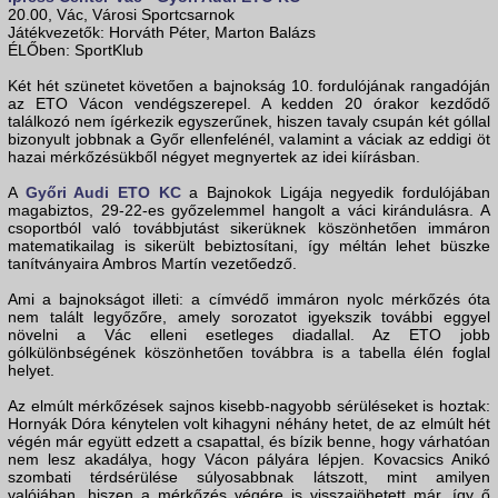
20.00, Vác, Városi Sportcsarnok
Játékvezetők: Horváth Péter, Marton Balázs
ÉLŐben: SportKlub
Két hét szünetet követően a bajnokság 10. fordulójának rangadóján
az ETO Vácon vendégszerepel. A kedden 20 órakor kezdődő
találkozó nem ígérkezik egyszerűnek, hiszen tavaly csupán két góllal
bizonyult jobbnak a Győr ellenfelénél, valamint a váciak az eddigi öt
hazai mérkőzésükből négyet megnyertek az idei kiírásban.
A
Győri Audi ETO KC
a Bajnokok Ligája negyedik fordulójában
magabiztos, 29-22-es győzelemmel hangolt a váci kirándulásra. A
csoportból való továbbjutást sikerüknek köszönhetően immáron
matematikailag is sikerült bebiztosítani, így méltán lehet büszke
tanítványaira Ambros Martín vezetőedző.
Ami a bajnokságot illeti: a címvédő immáron nyolc mérkőzés óta
nem talált legyőzőre, amely sorozatot igyekszik további eggyel
növelni a Vác elleni esetleges diadallal. Az ETO jobb
gólkülönbségének köszönhetően továbbra is a tabella élén foglal
helyet.
Az elmúlt mérkőzések sajnos kisebb-nagyobb sérüléseket is hoztak:
Hornyák Dóra kénytelen volt kihagyni néhány hetet, de az elmúlt hét
végén már együtt edzett a csapattal, és bízik benne, hogy várhatóan
nem lesz akadálya, hogy Vácon pályára lépjen. Kovacsics Anikó
szombati térdsérülése súlyosabbnak látszott, mint amilyen
valójában, hiszen a mérkőzés végére is visszajöhetett már, így ő