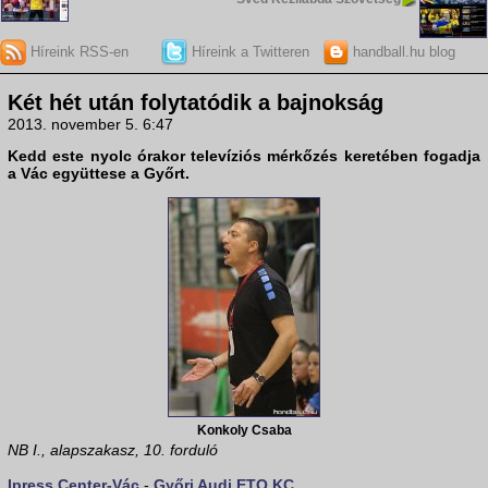
Híreink RSS-en
Híreink a Twitteren
handball.hu blog
Két hét után folytatódik a bajnokság
2013. november 5. 6:47
Kedd este nyolc órakor televíziós mérkőzés keretében fogadja
a Vác együttese a Győrt.
Konkoly Csaba
NB I., alapszakasz, 10. forduló
Ipress Center-Vác
-
Győri Audi ETO KC