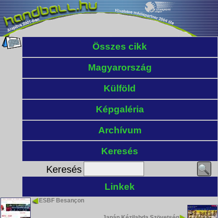
Összes cikk
Magyarország
Külföld
Képgaléria
Archívum
Keresés
Keresés
Linkek
ESBF Besançon
Japán Kézilabda Szövetség