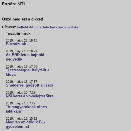
Forrás:
MTI
Oszd meg ezt a cikket!
Címkék:
külföld
ihf
musztafa
hasszan musztafa
További hírek
2019. május 22. 18:15
Búcsúzunk
2019. május 18. 18:21
Az ÉRD lett a bajnoki
negyedik
2019. május 17. 17:55
Tisztességgel helytállt a
Móvár
2019. május 15. 17:57
Snelderrel győzött a Fradi
2019. május 15. 7:19
Női keret a vb-selejtezőkre
2019. május 13. 7:27
"A magyaroknak nincs
taktikája"
2019. május 12. 15:12
Megvan az ötödik BL-
győzelem is!