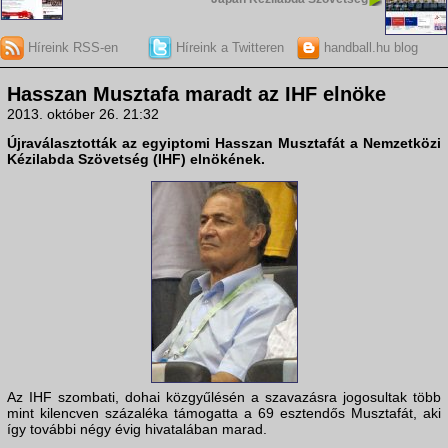
Híreink RSS-en
Híreink a Twitteren
handball.hu blog
Hasszan Musztafa maradt az IHF elnöke
2013. október 26. 21:32
Újraválasztották az egyiptomi
Hasszan Musztafá
t a Nemzetközi
Kézilabda Szövetség (IHF) elnökének.
Az IHF szombati, dohai közgyűlésén a szavazásra jogosultak több
mint kilencven százaléka támogatta a 69 esztendős Musztafát, aki
így további négy évig hivatalában marad.