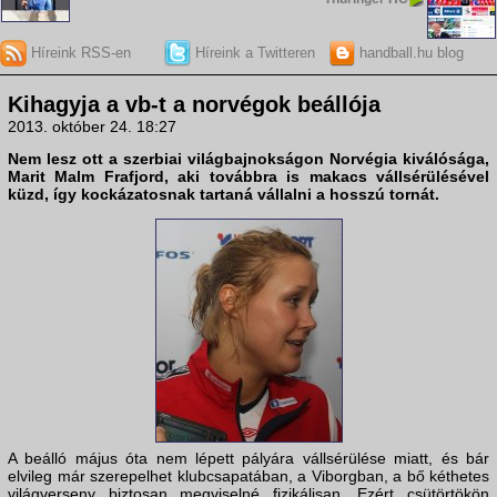
Híreink RSS-en
Híreink a Twitteren
handball.hu blog
Kihagyja a vb-t a norvégok beállója
2013. október 24. 18:27
Nem lesz ott a szerbiai világbajnokságon
Norvégia
kiválósága,
Marit Malm Frafjord
, aki továbbra is makacs vállsérülésével
küzd, így kockázatosnak tartaná vállalni a hosszú tornát.
A beálló május óta nem lépett pályára vállsérülése miatt, és bár
elvileg már szerepelhet klubcsapatában, a Viborgban, a bő kéthetes
világverseny biztosan megviselné fizikálisan. Ezért csütörtökön