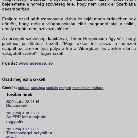
bejelentette a norvég szövetség felé, hogy nem utazik el Szerbiába
decemberben.
Frafjord ezzel párhuzamosan a klubja és saját maga érdekében úgy
döntött, hogy még a világbajnokság előtt megoperáltatja a vállát,
amely régóta nem százszázalékos.
A norvégok szövetségi kapitánya, Thorir Hergeirsson úgy véli, hogy
játékosa jó döntést hozott: "Majd akkor tér vissza a nemzeti
csapathoz, amikor újra pályára lép a Viborgban, és amikor eléri a
válogatott szintet" - fogalmazott.
Forrás:
www.adressa.no
Oszd meg ezt a cikket!
Címkék:
külföld
norvégia
sérülés
frafjord
marit malm frafjord
További hírek
2019. május 22. 18:15
Búcsúzunk
2019. május 18. 18:21
Az ÉRD lett a bajnoki
negyedik
2019. május 17. 17:55
Tisztességgel helytállt a
Móvár