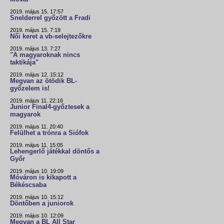
2019. május 15. 17:57
Snelderrel győzött a Fradi
2019. május 15. 7:19
Női keret a vb-selejtezőkre
2019. május 13. 7:27
"A magyaroknak nincs
taktikája"
2019. május 12. 15:12
Megvan az ötödik BL-
győzelem is!
2019. május 11. 22:16
Junior Final4-győztesek a
magyarok
2019. május 11. 20:40
Felülhet a trónra a Siófok
2019. május 11. 15:05
Lehengerlő játékkal döntős a
Győr
2019. május 10. 19:09
Móváron is kikapott a
Békéscsaba
2019. május 10. 15:12
Döntőben a juniorok
2019. május 10. 12:09
Megvan a BL All Star