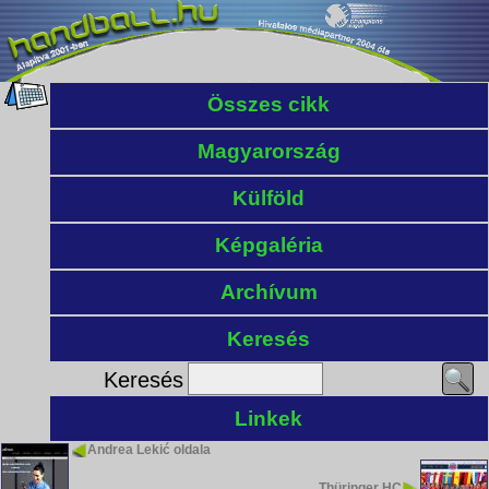
Összes cikk
Magyarország
Külföld
Képgaléria
Archívum
Keresés
Keresés
Linkek
Andrea Lekić oldala
Thüringer HC