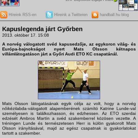
Híreink RSS-en
Híreink a Twitteren
handball.hu blog
Kapuslegenda járt Győrben
2013. október 17. 15:08
A norvég válogatott svéd kapusedzője, az egykoron világ- és
Európa-bajnokságot nyert
Mats Olsson
kétnapos
villámlátogatáson járt a
Győri Audi ETO KC
csapatánál.
Mats Olsson látogatásának egyik célja az volt, hogy a norvég
nőikézilabda-válogatott alapemberének számító Katrine Lunde-val
személyesen is találkozhasson, és edzhessen. Az ETO szerdai
edzését Ambros Martín a svéd szakemberrel közösen vezette. A
tréningen Lunde és természetesen Herr is külön gyakorolt Mats
Olsson irányításával, majd az egész csapatnak is gyakorlatokat
tartott a szakember.