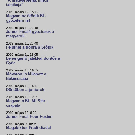
"A magyaroknak nincs
taktikája"
2019. május 12. 15:12
Megvan az ötödik BL-
győzelem is!
2019. május 11. 22:16
Junior Final4-győztesek a
magyarok
2019. május 11. 20:40
Felülhet a trónra a Siófok
2019. május 11. 15:05
Lehengerlő játékkal döntős a
Győr
2019. május 10. 19:09
Móváron is kikapott a
Békéscsaba
2019. május 10. 15:12
Döntőben a juniorok
2019. május 10. 12:09
Megvan a BL All Star
csapata
2019. május 10. 6:20
Junior Final Four Pesten
2019. május 9. 18:04
Magabiztos Fradi-diadal