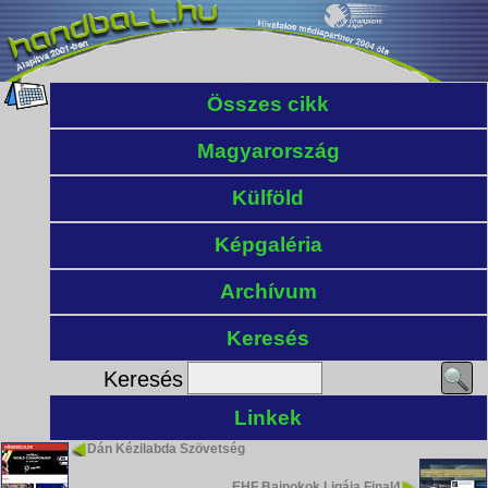
Összes cikk
Magyarország
Külföld
Képgaléria
Archívum
Keresés
Keresés
Linkek
Dán Kézilabda Szövetség
EHF Bajnokok Ligája Final4