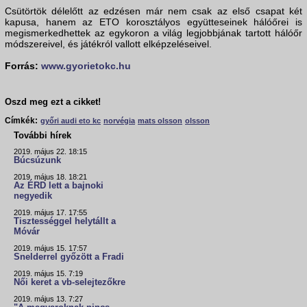
Csütörtök délelőtt az edzésen már nem csak az első csapat két
kapusa, hanem az ETO korosztályos együtteseinek hálóőrei is
megismerkedhettek az egykoron a világ legjobbjának tartott hálóőr
módszereivel, és játékról vallott elképzeléseivel.
Forrás:
www.gyorietokc.hu
Oszd meg ezt a cikket!
Címkék:
győri audi eto kc
norvégia
mats olsson
olsson
További hírek
2019. május 22. 18:15
Búcsúzunk
2019. május 18. 18:21
Az ÉRD lett a bajnoki
negyedik
2019. május 17. 17:55
Tisztességgel helytállt a
Móvár
2019. május 15. 17:57
Snelderrel győzött a Fradi
2019. május 15. 7:19
Női keret a vb-selejtezőkre
2019. május 13. 7:27