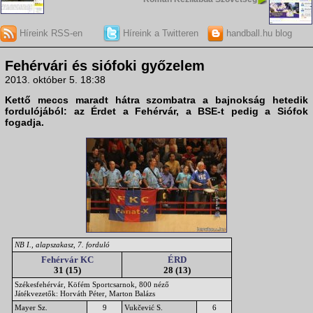
Híreink RSS-en
Híreink a Twitteren
handball.hu blog
Fehérvári és siófoki győzelem
2013. október 5. 18:38
Kettő meccs maradt hátra szombatra a bajnokság hetedik
fordulójából: az Érdet a Fehérvár, a BSE-t pedig a Siófok
fogadja.
NB I., alapszakasz, 7. forduló
Fehérvár KC
ÉRD
31 (15)
28 (13)
Székesfehérvár, Köfém Sportcsarnok, 800 néző
Játékvezetők: Horváth Péter, Marton Balázs
Mayer Sz.
9
Vukčević S.
6