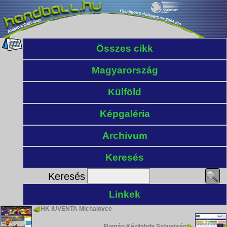
Összes cikk
Magyarország
Külföld
Képgaléria
Archívum
Keresés
Keresés
Linkek
HK IUVENTA Michalovce
Román Kézilabda Szövetség