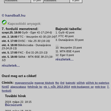
Kiállítások:
10 perc
Kiállítások:
8 perc
© handball.hu
Kapcsolódó anyagok:
7. forduló menetrend:
Bajnoki tabella:
szept.25. 18:00
Győr - Eger
41-17 (24-6)
1. Győr 42 pont
2. FTC 40 pont
okt. 2. 18:00
FTC - Veszprém
41-30 (20-14)
3. Dunaújváros 33 pont
okt. 4. 17:00
DVSC - Vác
25-30 (16-16)
...
okt. 4. 18:00
Békéscsaba - Dunaújváros
10. Veszprém 15 pont
23-24 (8-13)
11. MTK-BSE 4 pont
okt. 5. 17:00
FKC - Érd
31-28 (15-13)
12. Eger 0 pont
okt. 5. 18:00
Siófok - MTK-BSE
38-23 (16-
részletek...
12)
részletek...
Oszd meg ezt a cikket!
Címkék:
magyarország
magyar klubok
fkc
érd
bajnoki
siófok
siófok kc-galerius
fürdő
alapszakasz
fehérvár kc
nb i. nők 2013-2014
mtk-budapest se
mtk-bse
7.
forduló
További hírek
2019. május 22. 18:15
Búcsúzunk