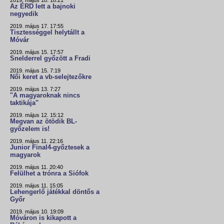
2019. május 18. 18:21
Az ÉRD lett a bajnoki
negyedik
2019. május 17. 17:55
Tisztességgel helytállt a
Móvár
2019. május 15. 17:57
Snelderrel győzött a Fradi
2019. május 15. 7:19
Női keret a vb-selejtezőkre
2019. május 13. 7:27
"A magyaroknak nincs
taktikája"
2019. május 12. 15:12
Megvan az ötödik BL-
győzelem is!
2019. május 11. 22:16
Junior Final4-győztesek a
magyarok
2019. május 11. 20:40
Felülhet a trónra a Siófok
2019. május 11. 15:05
Lehengerlő játékkal döntős a
Győr
2019. május 10. 19:09
Móváron is kikapott a