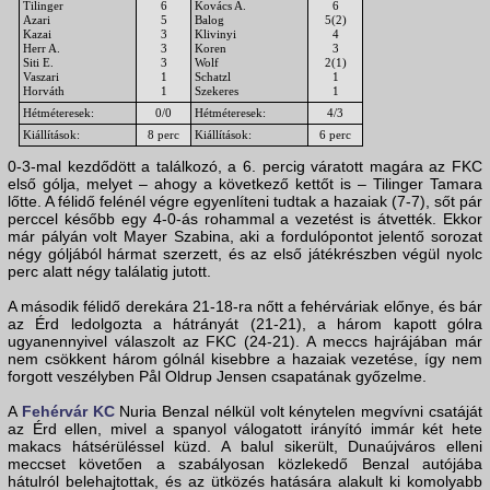
Tilinger
6
Kovács A.
6
Azari
5
Balog
5(2)
Kazai
3
Klivinyi
4
Herr A.
3
Koren
3
Siti E.
3
Wolf
2(1)
Vaszari
1
Schatzl
1
Horváth
1
Szekeres
1
Hétméteresek:
0/0
Hétméteresek:
4/3
Kiállítások:
8 perc
Kiállítások:
6 perc
0-3-mal kezdődött a találkozó, a 6. percig váratott magára az FKC
első gólja, melyet – ahogy a következő kettőt is – Tilinger Tamara
lőtte. A félidő felénél végre egyenlíteni tudtak a hazaiak (7-7), sőt pár
perccel később egy 4-0-ás rohammal a vezetést is átvették. Ekkor
már pályán volt Mayer Szabina, aki a fordulópontot jelentő sorozat
négy góljából hármat szerzett, és az első játékrészben végül nyolc
perc alatt négy találatig jutott.
A második félidő derekára 21-18-ra nőtt a fehérváriak előnye, és bár
az Érd ledolgozta a hátrányát (21-21), a három kapott gólra
ugyanennyivel válaszolt az FKC (24-21). A meccs hajrájában már
nem csökkent három gólnál kisebbre a hazaiak vezetése, így nem
forgott veszélyben Pål Oldrup Jensen csapatának győzelme.
A
Fehérvár KC
Nuria Benzal nélkül volt kénytelen megvívni csatáját
az Érd ellen, mivel a spanyol válogatott irányító immár két hete
makacs hátsérüléssel küzd. A balul sikerült, Dunaújváros elleni
meccset követően a szabályosan közlekedő Benzal autójába
hátulról belehajtottak, és az ütközés hatására alakult ki komolyabb