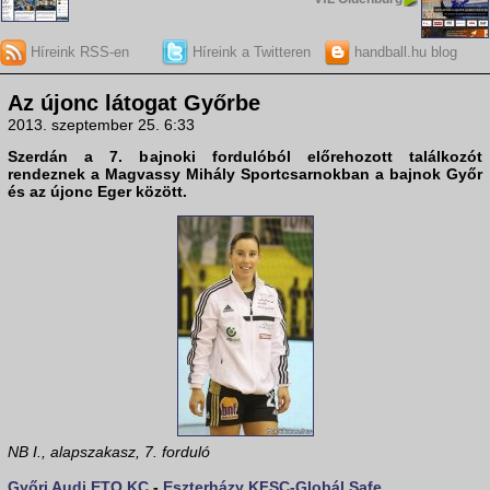
Híreink RSS-en
Híreink a Twitteren
handball.hu blog
Az újonc látogat Győrbe
2013. szeptember 25. 6:33
Szerdán a 7. bajnoki fordulóból előrehozott találkozót
rendeznek a Magvassy Mihály Sportcsarnokban a bajnok
Győr
és az újonc
Eger
között.
NB I., alapszakasz, 7. forduló
Győri Audi ETO KC
-
Eszterházy KFSC-Globál Safe