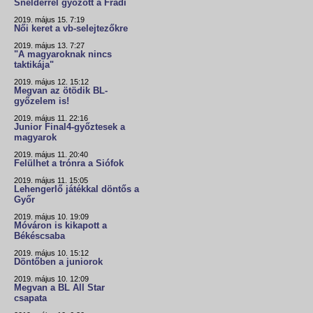
Snelderrel győzött a Fradi
2019. május 15. 7:19
Női keret a vb-selejtezőkre
2019. május 13. 7:27
"A magyaroknak nincs
taktikája"
2019. május 12. 15:12
Megvan az ötödik BL-
győzelem is!
2019. május 11. 22:16
Junior Final4-győztesek a
magyarok
2019. május 11. 20:40
Felülhet a trónra a Siófok
2019. május 11. 15:05
Lehengerlő játékkal döntős a
Győr
2019. május 10. 19:09
Móváron is kikapott a
Békéscsaba
2019. május 10. 15:12
Döntőben a juniorok
2019. május 10. 12:09
Megvan a BL All Star
csapata