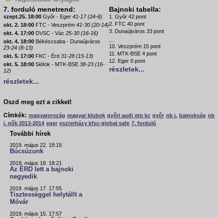
7. forduló menetrend:
Bajnoki tabella:
szept.25. 18:00
Győr - Eger
41-17 (24-6)
1. Győr 42 pont
2. FTC 40 pont
okt. 2. 18:00
FTC - Veszprém
41-30 (20-14)
3. Dunaújváros 33 pont
okt. 4. 17:00
DVSC - Vác
25-30 (16-16)
...
okt. 4. 18:00
Békéscsaba - Dunaújváros
10. Veszprém 15 pont
23-24 (8-13)
11. MTK-BSE 4 pont
okt. 5. 17:00
FKC - Érd
31-28 (15-13)
12. Eger 0 pont
okt. 5. 18:00
Siófok - MTK-BSE
38-23 (16-
részletek...
12)
részletek...
Oszd meg ezt a cikket!
Címkék:
magyarország
magyar klubok
győri audi eto kc
győr
nb i.
bajnokság
nb
i. nők 2013-2014
eger
eszterházy kfsc-global safe
7. forduló
További hírek
2019. május 22. 18:15
Búcsúzunk
2019. május 18. 18:21
Az ÉRD lett a bajnoki
negyedik
2019. május 17. 17:55
Tisztességgel helytállt a
Móvár
2019. május 15. 17:57