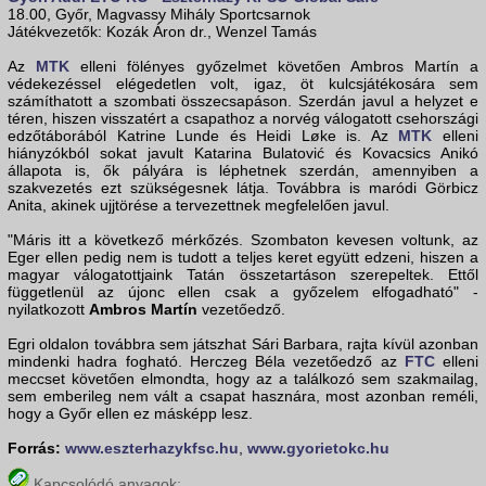
18.00, Győr, Magvassy Mihály Sportcsarnok
Játékvezetők: Kozák Áron dr., Wenzel Tamás
Az
MTK
elleni fölényes győzelmet követően Ambros Martín a
védekezéssel elégedetlen volt, igaz, öt kulcsjátékosára sem
számíthatott a szombati összecsapáson. Szerdán javul a helyzet e
téren, hiszen visszatért a csapathoz a norvég válogatott csehországi
edzőtáborából Katrine Lunde és Heidi Løke is. Az
MTK
elleni
hiányzókból sokat javult Katarina Bulatović és Kovacsics Anikó
állapota is, ők pályára is léphetnek szerdán, amennyiben a
szakvezetés ezt szükségesnek látja. Továbbra is maródi Görbicz
Anita, akinek ujjtörése a tervezettnek megfelelően javul.
"Máris itt a következő mérkőzés. Szombaton kevesen voltunk, az
Eger ellen pedig nem is tudott a teljes keret együtt edzeni, hiszen a
magyar válogatottjaink Tatán összetartáson szerepeltek. Ettől
függetlenül az újonc ellen csak a győzelem elfogadható" -
nyilatkozott
Ambros Martín
vezetőedző.
Egri oldalon továbbra sem játszhat Sári Barbara, rajta kívül azonban
mindenki hadra fogható. Herczeg Béla vezetőedző az
FTC
elleni
meccset követően elmondta, hogy az a találkozó sem szakmailag,
sem emberileg nem vált a csapat hasznára, most azonban reméli,
hogy a Győr ellen ez másképp lesz.
Forrás:
www.eszterhazykfsc.hu
,
www.gyorietokc.hu
Kapcsolódó anyagok: