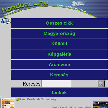
Összes cikk
Magyarország
Külföld
Képgaléria
Archívum
Keresés
Keresés
Linkek
Kínai Kézilabda Szövetség
Svéd Kézilabda Szövetség