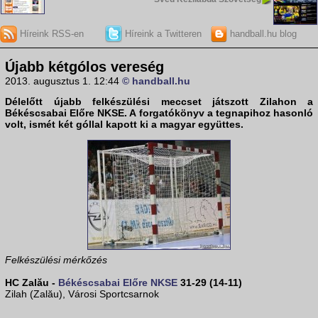
Híreink RSS-en
Híreink a Twitteren
handball.hu blog
Újabb kétgólos vereség
2013. augusztus 1. 12:44
© handball.hu
Délelőtt újabb felkészülési meccset játszott Zilahon a
Békéscsabai Előre NKSE
. A forgatókönyv a tegnapihoz hasonló
volt, ismét két góllal kapott ki a magyar együttes.
Felkészülési mérkőzés
HC Zalău -
Békéscsabai Előre NKSE
31-29 (14-11)
Zilah (Zalău), Városi Sportcsarnok