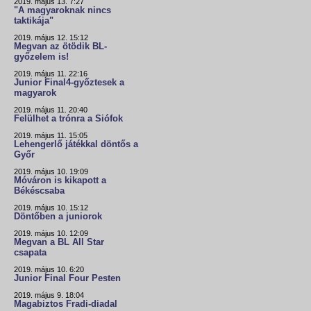
2019. május 13. 7:27
"A magyaroknak nincs
taktikája"
2019. május 12. 15:12
Megvan az ötödik BL-
győzelem is!
2019. május 11. 22:16
Junior Final4-győztesek a
magyarok
2019. május 11. 20:40
Felülhet a trónra a Siófok
2019. május 11. 15:05
Lehengerlő játékkal döntős a
Győr
2019. május 10. 19:09
Móváron is kikapott a
Békéscsaba
2019. május 10. 15:12
Döntőben a juniorok
2019. május 10. 12:09
Megvan a BL All Star
csapata
2019. május 10. 6:20
Junior Final Four Pesten
2019. május 9. 18:04
Magabiztos Fradi-diadal