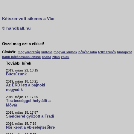
Kétszer volt sikeres a Vác
© handball.hu
Oszd meg ezt a cikket!
Címkék:
magyarország
külföld
magyar klubok
békéscsaba
felkészülés
budapest
bank-békéscsabai enkse
csaba
zilah
zalau
További hírek
2019. május 22. 18:15
Búcsúzunk
2019. május 18. 18:21
Az ÉRD lett a bajnoki
negyedik
2019. május 17. 17:55
Tisztességgel helytállt a
Móvár
2019. május 15. 17:57
Snelderrel győzött a Fradi
2019. május 15. 7:19
Női keret a vb-selejtezőkre