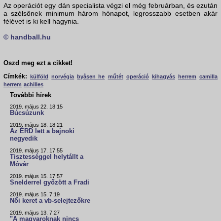
Az operációt egy dán specialista végzi el még februárban, és ezután
a szélsőnek minimum három hónapot, legrosszabb esetben akár
félévet is ki kell hagynia.
© handball.hu
Oszd meg ezt a cikket!
Címkék:
külföld
norvégia
byåsen he
műtét
operáció
kihagyás
herrem
camilla
herrem
achilles
További hírek
2019. május 22. 18:15
Búcsúzunk
2019. május 18. 18:21
Az ÉRD lett a bajnoki
negyedik
2019. május 17. 17:55
Tisztességgel helytállt a
Móvár
2019. május 15. 17:57
Snelderrel győzött a Fradi
2019. május 15. 7:19
Női keret a vb-selejtezőkre
2019. május 13. 7:27
"A magyaroknak nincs