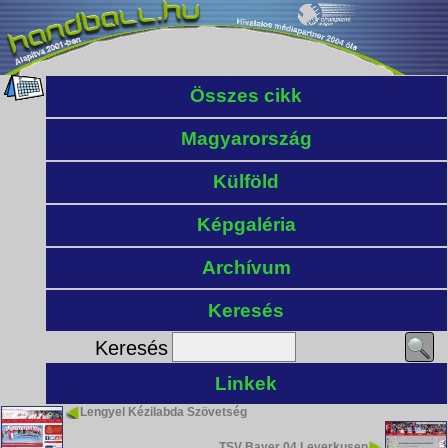
Összes cikk
Magyarország
Külföld
Képgaléria
Archívum
Keresés
Keresés
Linkek
Lengyel Kézilabda Szövetség
TSV Bayer 04 Leverkusen