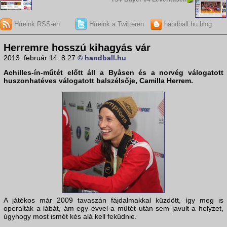
Híreink RSS-en
Híreink a Twitteren
handball.hu blog
Herremre hosszú kihagyás vár
2013. február 14. 8:27
© handball.hu
Achilles-ín-műtét előtt áll a Byåsen és a norvég válogatott
huszonhatéves válogatott balszélsője,
Camilla Herrem
.
A játékos már 2009 tavaszán fájdalmakkal küzdött, így meg is
operálták a lábát, ám egy évvel a műtét után sem javult a helyzet,
úgyhogy most ismét kés alá kell feküdnie.