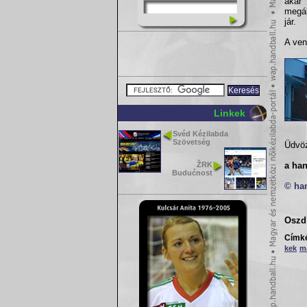
akár
megál
jár.
A ven
Linkek
Svéd Kézilabda
Szövetség
Üdvöz
ŽRK
a han
Budućnost
© ha
Oszd 
Címk
kek
m