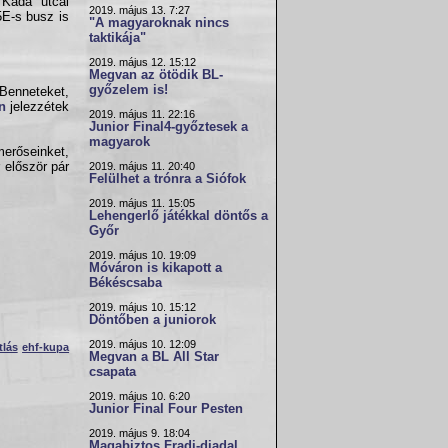
 Kada utcai
2019. május 13. 7:27
5E-s busz is
"A magyaroknak nincs
taktikája"
2019. május 12. 15:12
Megvan az ötödik BL-
győzelem is!
 Benneteket,
n
jelezzétek
2019. május 11. 22:16
Junior Final4-győztesek a
magyarok
merőseinket,
 először pár
2019. május 11. 20:40
Felülhet a trónra a Siófok
2019. május 11. 15:05
Lehengerlő játékkal döntős a
Győr
2019. május 10. 19:09
Móváron is kikapott a
Békéscsaba
2019. május 10. 15:12
Döntőben a juniorok
2019. május 10. 12:09
tlás
ehf-kupa
Megvan a BL All Star
csapata
2019. május 10. 6:20
Junior Final Four Pesten
2019. május 9. 18:04
Magabiztos Fradi-diadal