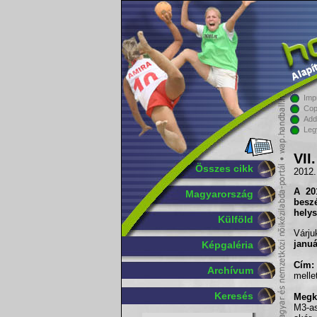
Imp
Cop
Add
Leg
VII
Összes cikk
2012.
A 20
Magyarország
besz
helys
Külföld
Várj
januá
Képgaléria
Cím:
Archívum
melle
Keresés
Megkö
M3-as