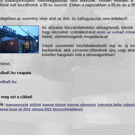
 a Kőbánya-Kispest metróvégállomás felől érkeztek, minden esetben a
lónál kell leszállnotok a 85-ös buszról. Ebben a napszakban a 85-ös és a 8
déglőben az esemény ideje alatt az étel- és italfogyasztás nem kötelező!
Az előzetes létszámfelmérést elősegítendő, kérünk
hogy részvételi szándékotokat
ezen az e-mail címe
felénk, elérhetőségetek megadásával!
Várjuk szeretettel kézilabdakedvelő régi és új is
barátainkat, akik szívesen töltenének újra, vagy akár
kötetlen hangulatú órát a társaságunkban!
lettel,
dball.hu csapata
ndball.hu
meg ezt a cikket!
ék:
magyarország
külföld
magyar klubok
magyar válogatott
bajnokok ligája
utánpó
agyar kupa
eb 2012
olimpia 2012
közönségtalálkozó