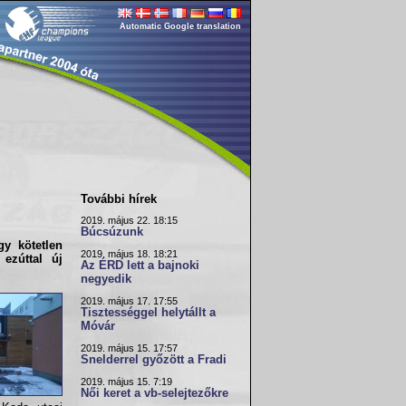
Automatic Google translation
További hírek
2019. május 22. 18:15
Búcsúzunk
gy kötetlen
2019. május 18. 18:21
 ezúttal új
Az ÉRD lett a bajnoki
negyedik
2019. május 17. 17:55
Tisztességgel helytállt a
Móvár
2019. május 15. 17:57
Snelderrel győzött a Fradi
2019. május 15. 7:19
Női keret a vb-selejtezőkre