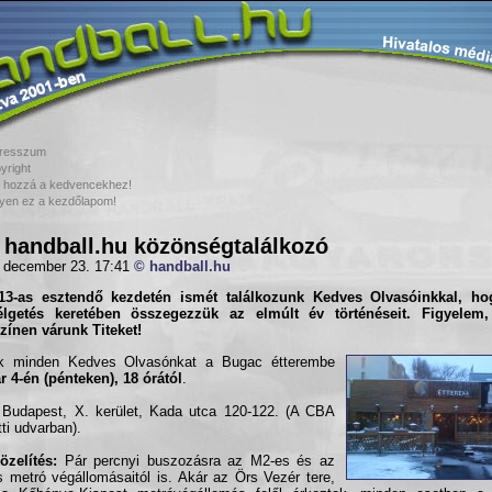
resszum
yright
 hozzá a kedvencekhez!
yen ez a kezdőlapom!
. handball.hu közönségtalálkozó
 december 23. 17:41
© handball.hu
13-as esztendő kezdetén ismét találkozunk Kedves Olvasóinkkal, ho
élgetés keretében összegezzük az elmúlt év történéseit. Figyelem,
zínen várunk Titeket!
uk minden Kedves Olvasónkat a Bugac étterembe
r 4-én (pénteken), 18 órától
.
Budapest, X. kerület, Kada utca 120-122. (A CBA
tti udvarban).
zelítés:
Pár percnyi buszozásra az M2-es és az
 metró végállomásaitól is. Akár az Örs Vezér tere,