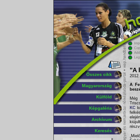
Imp
Cop
Add
Leg
"A 
Összes cikk
2012.
A
Fe
Magyarország
beszé
Külföld
Még
Trisc
KC
kö
Képgaléria
felké
elejé
Archívum
kiúj
részvé
Keresés
„Mie