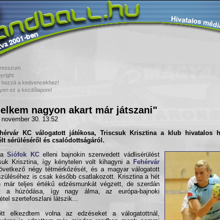
resszum
yright
 hozzá a kedvencekhez!
yen ez a kezdőlapom!
lelkem nagyon akart már játszani"
 november 30. 13:52
hérvár KC
válogatott játékosa,
Triscsuk Krisztina
a klub hivatalos h
lt sérüléséről és csalódottságáról.
 a
Siófok KC
elleni bajnokin szenvedett vádlisérülést
suk Krisztina, így kénytelen volt kihagyni a
Fehérvár
vetkező négy tétmérkőzését, és a magyar válogatott
szüléséhez is csak később csatlakozott. Krisztina a hét
n már teljes értékű edzésmunkát végzett, de szerdán
ult a húzódása, így nagy álma, az európa-bajnoki
tel szertefoszlani látszik...
lőtt elkezdtem volna az edzéseket a válogatottnál,