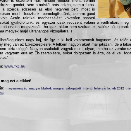
rváron is edzettem már, minden rendben ment; semmi
kozott gondot, sem a másfél órás edzés, sem a futás.
, a szerdai edzésen az első negyven perc most is
etesen ment, fociztunk, bemelegítettünk, semmi gond
volt. Aztán taktikai megbeszélést követően hosszú
ásokat gyakoroltunk, és egyszer csak reccsent valami a vádlimban, meg i
atott orvosa megvizsgált, ha igaz, akkor nem szakadt el, valószínűleg csak
a megyek majd ultrahangos vizsgálatra is.
hetőleg nincs nagy baj, de így is ki kell valamennyit hagynom, és talán
y még van az Eb-szereplésre. A lelkem nagyon akart már játszani, de a lába
em bírta eléggé. Nagyon csalódott vagyok most; olyan, mintha szívembe sz
ra vágytam erre az Eb-szereplésre, sokat dolgoztam is érte, de el kell fo
etet.“
s:
www.fkc.hu
meg ezt a cikket!
ék:
magyarország
magyar klubok
magyar válogatott
interjú
fehérvár kc
eb 2012
tri
ina