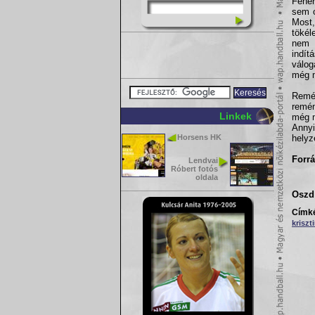
Fehé
sem o
Most
tökél
nem 
indít
válog
még m
Remél
remén
Linkek
még n
Annyi
Horsens HK
helyz
Forrá
Lendvai
Róbert fotós
oldala
Oszd 
Címk
kriszt