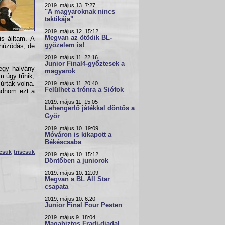
2019. május 13. 7:27
"A magyaroknak nincs
taktikája"
2019. május 12. 15:12
Megvan az ötödik BL-
s álltam. A
győzelem is!
 húzódás, de
2019. május 11. 22:16
Junior Final4-győztesek a
 egy halvány
magyarok
m úgy tűnik,
úrtak volna.
2019. május 11. 20:40
Felülhet a trónra a Siófok
gadnom ezt a
2019. május 11. 15:05
Lehengerlő játékkal döntős a
Győr
2019. május 10. 19:09
Móváron is kikapott a
Békéscsaba
scsuk
triscsuk
2019. május 10. 15:12
Döntőben a juniorok
2019. május 10. 12:09
Megvan a BL All Star
csapata
2019. május 10. 6:20
Junior Final Four Pesten
2019. május 9. 18:04
Magabiztos Fradi-diadal