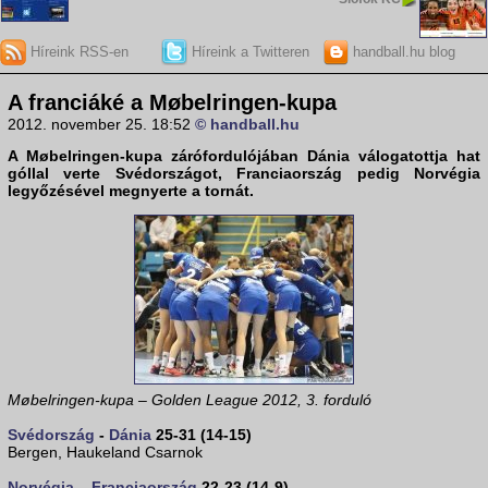
Híreink RSS-en
Híreink a Twitteren
handball.hu blog
A franciáké a Møbelringen-kupa
2012. november 25. 18:52
© handball.hu
A Møbelringen-kupa zárófordulójában Dánia válogatottja hat
góllal verte Svédországot, Franciaország pedig Norvégia
legyőzésével megnyerte a tornát.
Møbelringen-kupa – Golden League 2012, 3. forduló
Svédország
-
Dánia
25-31 (14-15)
Bergen, Haukeland Csarnok
Norvégia
–
Franciaország
22-23 (14-9)