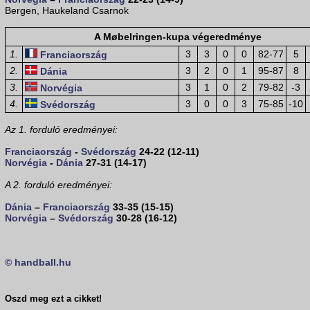
Bergen, Haukeland Csarnok
A Møbelringen-kupa végeredménye
1.
3
3
0
0
82-77
5
Franciaország
2.
3
2
0
1
95-87
8
Dánia
3.
3
1
0
2
79-82
-3
Norvégia
4.
3
0
0
3
75-85
-10
Svédország
Az 1. forduló eredményei:
Franciaország
-
Svédország
24-22 (12-11)
Norvégia
-
Dánia
27-31 (14-17)
A 2. forduló eredményei:
Dánia
–
Franciaország
33-35 (15-15)
Norvégia
–
Svédország
30-28 (16-12)
© handball.hu
Oszd meg ezt a cikket!