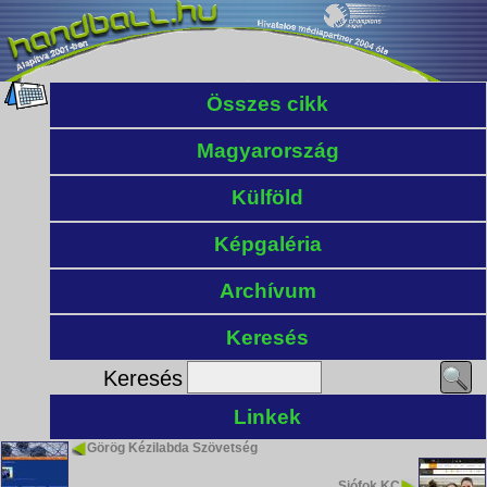
Összes cikk
Magyarország
Külföld
Képgaléria
Archívum
Keresés
Keresés
Linkek
Görög Kézilabda Szövetség
Siófok KC