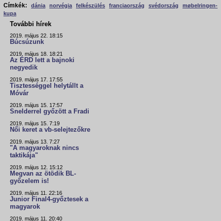
Címkék:
dánia
norvégia
felkészülés
franciaország
svédország
møbelringen-
kupa
További hírek
2019. május 22. 18:15
Búcsúzunk
2019. május 18. 18:21
Az ÉRD lett a bajnoki
negyedik
2019. május 17. 17:55
Tisztességgel helytállt a
Móvár
2019. május 15. 17:57
Snelderrel győzött a Fradi
2019. május 15. 7:19
Női keret a vb-selejtezőkre
2019. május 13. 7:27
"A magyaroknak nincs
taktikája"
2019. május 12. 15:12
Megvan az ötödik BL-
győzelem is!
2019. május 11. 22:16
Junior Final4-győztesek a
magyarok
2019. május 11. 20:40