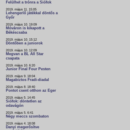
Felülhet a trónra a Siófok
2019. május 11. 15:05
Lehengerlő játékkal döntős a
Győr
2019. május 10. 19:09
Móváron is kikapott a
Békéscsaba
2019. május 10. 15:12
Döntőben a juniorok
2019. május 10. 12:09
Megvan a BL All Star
csapata
2019. május 10. 6:20
Junior Final Four Pesten
2019. május 9. 18:04
Magabiztos Fradi-diadal
2019. május 8. 18:40
Pontot csent otthon az Eger
2019. május 5. 14:45
Siófok: döntetlen az
odavágón
2019. május 5. 6:41
Négy meccs szombaton
2019. május 4. 18:08
Danyi megerősítve