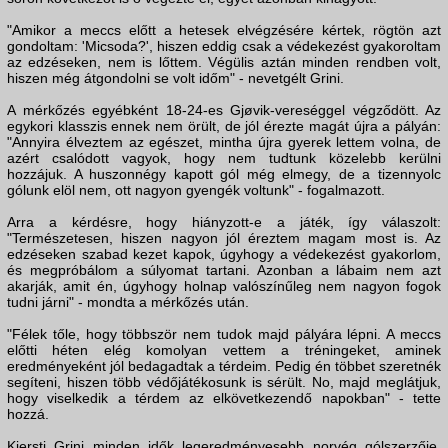
"Amikor a meccs előtt a hetesek elvégzésére kértek, rögtön azt
gondoltam: 'Micsoda?', hiszen eddig csak a védekezést gyakoroltam
az edzéseken, nem is lőttem. Végülis aztán minden rendben volt,
hiszen még átgondolni se volt időm" - nevetgélt Grini.
A mérkőzés egyébként 18-24-es Gjøvik-vereséggel végződött. Az
egykori klasszis ennek nem örült, de jól érezte magát újra a pályán:
"Annyira élveztem az egészet, mintha újra gyerek lettem volna, de
azért csalódott vagyok, hogy nem tudtunk közelebb kerülni
hozzájuk. A huszonnégy kapott gól még elmegy, de a tizennyolc
gólunk elöl nem, ott nagyon gyengék voltunk" - fogalmazott.
Arra a kérdésre, hogy hiányzott-e a játék, így válaszolt:
"Természetesen, hiszen nagyon jól éreztem magam most is. Az
edzéseken szabad kezet kapok, úgyhogy a védekezést gyakorlom,
és megpróbálom a súlyomat tartani. Azonban a lábaim nem azt
akarják, amit én, úgyhogy holnap valószínűleg nem nagyon fogok
tudni járni" - mondta a mérkőzés után.
"Félek tőle, hogy többször nem tudok majd pályára lépni. A meccs
előtti héten elég komolyan vettem a tréningeket, aminek
eredményeként jól bedagadtak a térdeim. Pedig én többet szeretnék
segíteni, hiszen több védőjátékosunk is sérült. No, majd meglátjuk,
hogy viselkedik a térdem az elkövetkezendő napokban" - tette
hozzá.
Kjersti Grini minden idők legeredményesebb norvég gólszerzője,