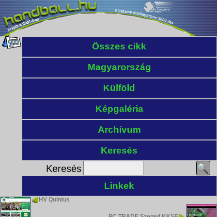
Összes cikk
Magyarország
Külföld
Képgaléria
Archívum
Keresés
Keresés
Linkek
HV Quintus
PC TRADE Szeged KKSE