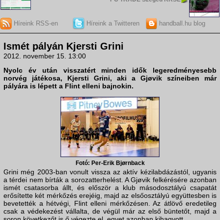
Híreink RSS-en
Híreink a Twitteren
handball.hu blog
Ismét pályán Kjersti Grini
2012. november 15. 13:00
Nyolc év után visszatért minden idők legeredményesebb
norvég játékosa,
Kjersti Grini
, aki a
Gjøvik
színeiben már
pályára is lépett a Flint elleni bajnokin.
Fotó: Per-Erik Bjørnback
Grini még 2003-ban vonult vissza az aktív kézilabdázástól, ugyanis
a térdei nem bírták a sorozatterhelést. A Gjøvik felkérésére azonban
ismét csatasorba állt, és először a klub másodosztályú csapatát
erősítette két mérkőzés erejéig, majd az elsőosztályú együttesben is
bevetették a hétvégi, Flint elleni mérkőzésen. Az átlövő eredetileg
csak a védekezést vállalta, de végül már az első büntetőt, majd a
soron következőt is ő végezte el, egyet azonban kihagyott.