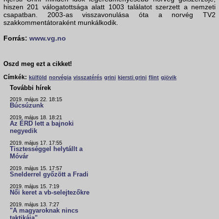
hiszen 201 válogatottsága alatt 1003 találatot szerzett a nemzeti
csapatban. 2003-as visszavonulása óta a norvég TV2
szakkommentátoraként munkálkodik.
Forrás:
www.vg.no
Oszd meg ezt a cikket!
Címkék:
külföld
norvégia
visszatérés
grini
kjersti grini
flint
gjövik
További hírek
2019. május 22. 18:15
Búcsúzunk
2019. május 18. 18:21
Az ÉRD lett a bajnoki
negyedik
2019. május 17. 17:55
Tisztességgel helytállt a
Móvár
2019. május 15. 17:57
Snelderrel győzött a Fradi
2019. május 15. 7:19
Női keret a vb-selejtezőkre
2019. május 13. 7:27
"A magyaroknak nincs
taktikája"