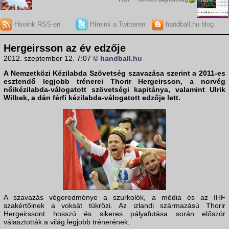
Híreink RSS-en
Híreink a Twitteren
handball.hu blog
Hergeirsson az év edzője
2012. szeptember 12. 7:07
© handball.hu
A
Nemzetközi Kézilabda Szövetség
szavazása szerint a 2011-es
esztendő legjobb trénerei
Thorir Hergeirsson
, a norvég
nőikézilabda-válogatott szövetségi kapitánya, valamint Ulrik
Wilbek, a dán férfi kézilabda-válogatott edzője lett.
A szavazás végeredménye a szurkolók, a média és az IHF
szakértőinek a voksát tükrözi. Az izlandi származású Thorir
Hergeirssont hosszú és sikeres pályafutása során először
választották a világ legjobb trénerének.