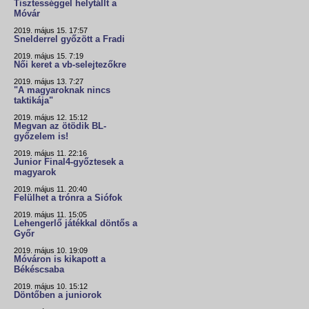
Tisztességgel helytállt a
Móvár
2019. május 15. 17:57
Snelderrel győzött a Fradi
2019. május 15. 7:19
Női keret a vb-selejtezőkre
2019. május 13. 7:27
"A magyaroknak nincs
taktikája"
2019. május 12. 15:12
Megvan az ötödik BL-
győzelem is!
2019. május 11. 22:16
Junior Final4-győztesek a
magyarok
2019. május 11. 20:40
Felülhet a trónra a Siófok
2019. május 11. 15:05
Lehengerlő játékkal döntős a
Győr
2019. május 10. 19:09
Móváron is kikapott a
Békéscsaba
2019. május 10. 15:12
Döntőben a juniorok