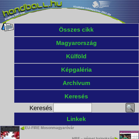
Összes cikk
Magyarország
Külföld
Képgaléria
Archívum
Keresés
Keresés
Linkek
EU-FIRE Mosonmagyaróvár
HBF – német bajnokság