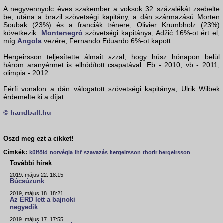
A negyvennyolc éves szakember a voksok 32 százalékát zsebelte
be, utána a brazil szövetségi kapitány, a dán származású Morten
Soubak (23%) és a franciák trénere, Olivier Krumbholz (23%)
következik.
Montenegró
szövetségi kapitánya, Adžić 16%-ot ért el,
míg
Angola
vezére, Fernando Eduardo 6%-ot kapott.
Hergeirsson teljesítette álmait azzal, hogy húsz hónapon belül
három aranyérmet is elhódított csapatával: Eb - 2010, vb - 2011,
olimpia - 2012.
Férfi vonalon a dán válogatott szövetségi kapitánya, Ulrik Wilbek
érdemelte ki a díjat.
© handball.hu
Oszd meg ezt a cikket!
Címkék:
külföld
norvégia
ihf
szavazás
hergeirsson
thorir hergeirsson
További hírek
2019. május 22. 18:15
Búcsúzunk
2019. május 18. 18:21
Az ÉRD lett a bajnoki
negyedik
2019. május 17. 17:55