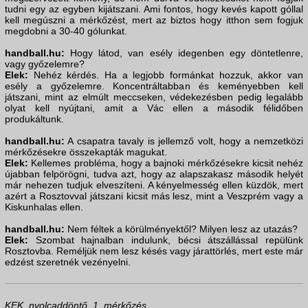
tudni egy az egyben kijátszani. Ami fontos, hogy kevés kapott góllal
kell megúszni a mérkőzést, mert az biztos hogy itthon sem fogjuk
megdobni a 30-40 gólunkat.
handball.hu:
Hogy látod, van esély idegenben egy döntetlenre,
vagy győzelemre?
Elek:
Nehéz kérdés. Ha a legjobb formánkat hozzuk, akkor van
esély a győzelemre. Koncentráltabban és keményebben kell
játszani, mint az elmúlt meccseken, védekezésben pedig legalább
olyat kell nyújtani, amit a Vác ellen a második félidőben
produkáltunk.
handball.hu:
A csapatra tavaly is jellemző volt, hogy a nemzetközi
mérkőzésekre összekapták magukat.
Elek:
Kellemes probléma, hogy a bajnoki mérkőzésekre kicsit nehéz
újabban felpörögni, tudva azt, hogy az alapszakasz második helyét
már nehezen tudjuk elveszíteni. A kényelmesség ellen küzdök, mert
azért a Rosztovval játszani kicsit más lesz, mint a Veszprém vagy a
Kiskunhalas ellen.
handball.hu:
Nem féltek a körülményektől? Milyen lesz az utazás?
Elek:
Szombat hajnalban indulunk, bécsi átszállással repülünk
Rosztovba. Reméljük nem lesz késés vagy járattörlés, mert este már
edzést szeretnék vezényelni.
KEK, nyolcaddöntő, 1. mérkőzés