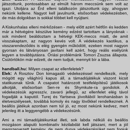
játszottunk, pontosabban az elmúlt három meccsünk sem volt az
igazi. Utoljára az Érd elleni találkozón játszottunk úgy, ahogyan
nekünk kellene. Nagyot kell javulnunk, elsősorban védekezésben,
de más dolgokban is sokkal többet kell nyújtani.
A Kiskunhalas elleni mérkőzésen - mely előtt azért hétfőn és kedden
már a hétvégére készülve kemény edzést tartottam a lányoknak -
sok mindent beáldoztam a hétvégi KEK-meccs miatt, de amit
visszakaptam, az nagyon kevés volt. A védekezés kaotikus, a
visszarendeződés is elég gyengén működött, ezeken most nagyon
gyorsan és látványosan javítani kell azért, hogy reális esélyünk
legyen a továbbjutásra. Óriási problémánk Tomori Zsuzsa állapota.
Csütörtökön már edzett, de nem tudjuk, mennyit bír a lába.
handball.hu:
Milyen csapat az ellenfeletek?
Elek:
A Rosztov Don kimagasló védekezéssel rendelkezik, mely
mögött egy világhírű kapus áll, a támadójátékuk viszont kicsit
statikusnak tűnik. A csapatot határozott testfelépítésű játékosok
alkotják, elsősorban Sen-re és Shymkute-ra gondolok. A
védekezésük agresszív, zavaró jellegű, az ellenfelet elég távol
fogadják a kaputól. Turej és Yartseva jóvoltából lerohanásban is
életveszélyesek, továbbá komoly és nagy lövőkkel rendelkeznek. A
beállós játékuk azonban nem túl jó, ez most nekünk kedvez, mert
jelenleg itt a leggyengébb a védekezésünk.
Ami a mi támadójátékunkat illeti, sok labda nélküli és beállós
mozgáson alapuló kombinatív kézilabdát kell játszani, mert a jól
megszervezett kemény, de nem durva védekezésüket nem fogjuk