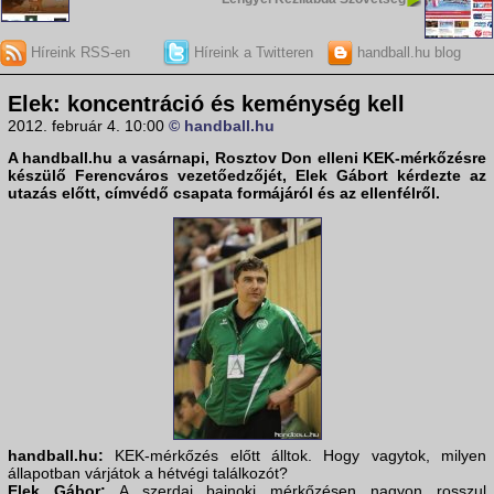
Híreink RSS-en
Híreink a Twitteren
handball.hu blog
Elek: koncentráció és keménység kell
2012. február 4. 10:00
© handball.hu
A
handball.hu
a vasárnapi,
Rosztov Don
elleni KEK-mérkőzésre
készülő
Ferencváros
vezetőedzőjét,
Elek Gábor
t kérdezte az
utazás előtt, címvédő csapata formájáról és az ellenfélről.
handball.hu:
KEK-mérkőzés előtt álltok. Hogy vagytok, milyen
állapotban várjátok a hétvégi találkozót?
Elek Gábor:
A szerdai bajnoki mérkőzésen nagyon rosszul