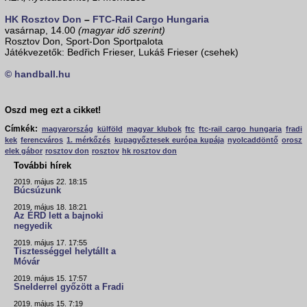
HK Rosztov Don
–
FTC-Rail Cargo Hungaria
vasárnap, 14.00
(magyar idő szerint)
Rosztov Don, Sport-Don Sportpalota
Játékvezetők: Bedřich Frieser, Lukáš Frieser (csehek)
© handball.hu
Oszd meg ezt a cikket!
Címkék:
magyarország
külföld
magyar klubok
ftc
ftc-rail cargo hungaria
fradi
kek
ferencváros
1. mérkőzés
kupagyőztesek európa kupája
nyolcaddöntő
orosz
elek gábor
rosztov don
rosztov
hk rosztov don
További hírek
2019. május 22. 18:15
Búcsúzunk
2019. május 18. 18:21
Az ÉRD lett a bajnoki
negyedik
2019. május 17. 17:55
Tisztességgel helytállt a
Móvár
2019. május 15. 17:57
Snelderrel győzött a Fradi
2019. május 15. 7:19