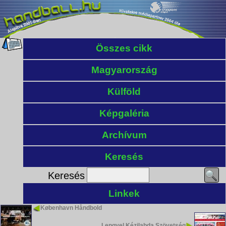
Összes cikk
Magyarország
Külföld
Képgaléria
Archívum
Keresés
Keresés
Linkek
København Håndbold
Lengyel Kézilabda Szövetség