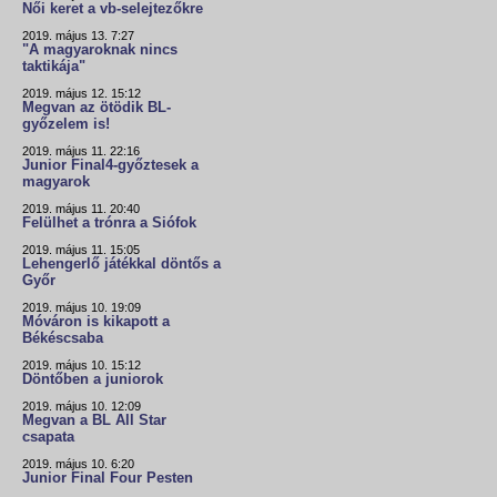
Női keret a vb-selejtezőkre
2019. május 13. 7:27
"A magyaroknak nincs
taktikája"
2019. május 12. 15:12
Megvan az ötödik BL-
győzelem is!
2019. május 11. 22:16
Junior Final4-győztesek a
magyarok
2019. május 11. 20:40
Felülhet a trónra a Siófok
2019. május 11. 15:05
Lehengerlő játékkal döntős a
Győr
2019. május 10. 19:09
Móváron is kikapott a
Békéscsaba
2019. május 10. 15:12
Döntőben a juniorok
2019. május 10. 12:09
Megvan a BL All Star
csapata
2019. május 10. 6:20
Junior Final Four Pesten