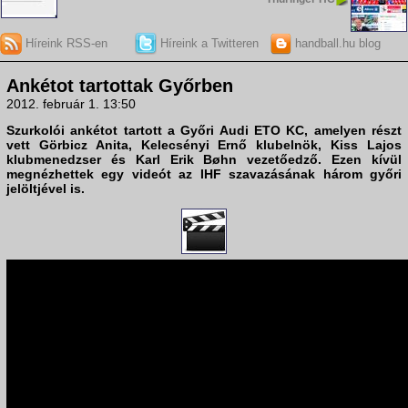
Híreink RSS-en
Híreink a Twitteren
handball.hu blog
Ankétot tartottak Győrben
2012. február 1. 13:50
Szurkolói ankétot tartott a
Győri Audi ETO KC
, amelyen részt
vett Görbicz Anita, Kelecsényi Ernő klubelnök, Kiss Lajos
klubmenedzser és Karl Erik Bøhn vezetőedző. Ezen kívül
megnézhettek egy videót az IHF szavazásának három győri
jelöltjével is.