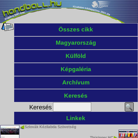
Összes cikk
Magyarország
Külföld
Képgaléria
Archívum
Keresés
Keresés
Linkek
Szlovák Kézilabda Szövetség
Thüringer HC