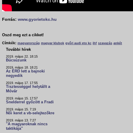
Forrás:
www.gyorietokc.hu
Oszd meg ezt a cikket!
Címkék:
magyarország
magyar klubok
győri audi eto kc
ihf
szavazás
ankét
További hírek
2019. május 22. 18:15
Búcsúzunk
2019. május 18. 18:21
Az ÉRD lett a bajnoki
negyedik
2019. május 17. 17:55
Tisztességgel helytállt a
Móvár
2019. május 15. 17:57
Snelderrel győzött a Fradi
2019. május 15. 7:19
Női keret a vb-selejtezőkre
2019. május 13. 7:27
"A magyaroknak nincs
taktikája"