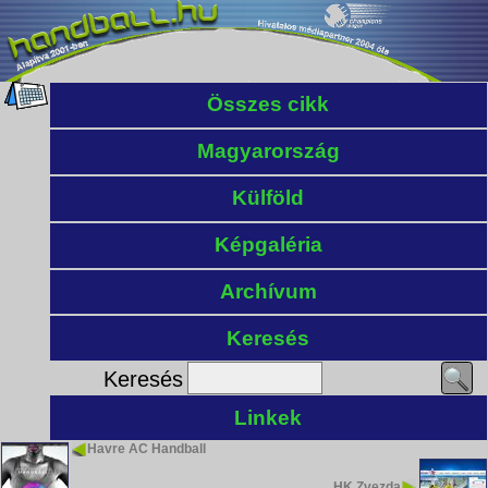
Összes cikk
Magyarország
Külföld
Képgaléria
Archívum
Keresés
Keresés
Linkek
Havre AC Handball
HK Zvezda