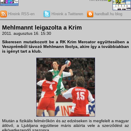
Híreink RSS-en
Híreink a Twitteren
handball.hu blog
Mehlmannt leigazolta a Krim
2011. augusztus 16. 15:30
Sikeresen mutatkozott be a
RK Krim Mercator
együttesében a
Veszprém
ből távozó
Mehlmann Ibolya
, akire így a továbbiakban
is igényt tart a klub.
Miután a fizikális felmérőkön és az edzéseken is megfelelt a magyar
átlövő, a Ljubljana együttese máris aláírta vele a szerződést az
elkövetkezendő szezonra.