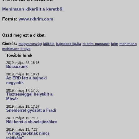
Mehlmann kikerült a keretből
Forrás:
www.rkkrim.com
Oszd meg ezt a cikket!
Címkék:
magyarország
külföld
bajnokok ligája
rk krim mercator
krim
mehlmann
mehlmann ibolya
További hírek
2019. május 22. 18:15
Búcsúzunk
2019. május 18. 18:21
Az ÉRD lett a bajnoki
negyedik
2019. május 17. 17:55
Tisztességgel helytállt a
Móvár
2019. május 15. 17:57
Snelderrel győzött a Fradi
2019. május 15. 7:19
Női keret a vb-selejtezőkre
2019. május 13. 7:27
"A magyaroknak nincs
taktikája"