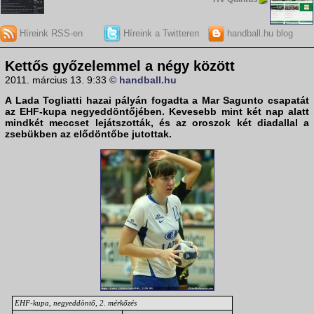
Híreink RSS-en
Híreink a Twitteren
handball.hu blog
Kettős győzelemmel a négy között
2011. március 13. 9:33
© handball.hu
A
Lada Togliatti
hazai pályán fogadta a
Mar Sagunto
csapatát
az
EHF-kupa
negyeddöntőjében. Kevesebb mint két nap alatt
mindkét meccset lejátszották, és az oroszok két diadallal a
zsebükben az elődöntőbe jutottak.
EHF-kupa, negyeddöntő, 2. mérkőzés