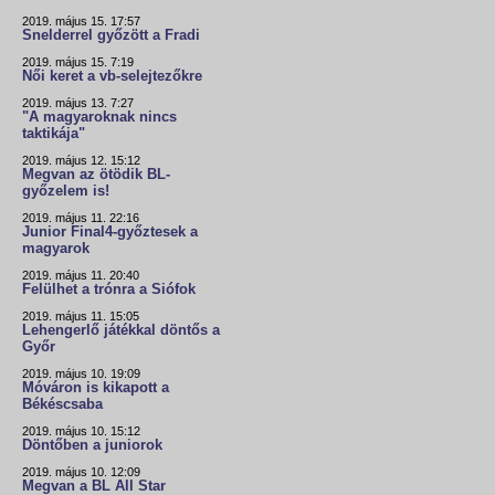
2019. május 15. 17:57
Snelderrel győzött a Fradi
2019. május 15. 7:19
Női keret a vb-selejtezőkre
2019. május 13. 7:27
"A magyaroknak nincs
taktikája"
2019. május 12. 15:12
Megvan az ötödik BL-
győzelem is!
2019. május 11. 22:16
Junior Final4-győztesek a
magyarok
2019. május 11. 20:40
Felülhet a trónra a Siófok
2019. május 11. 15:05
Lehengerlő játékkal döntős a
Győr
2019. május 10. 19:09
Móváron is kikapott a
Békéscsaba
2019. május 10. 15:12
Döntőben a juniorok
2019. május 10. 12:09
Megvan a BL All Star