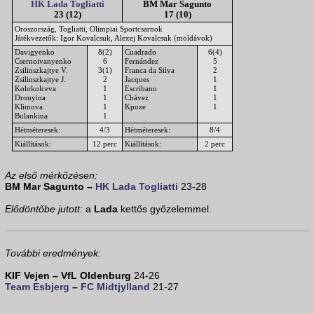
HK Lada Togliatti
BM Mar Sagunto
23 (12)
17 (10)
Oroszország, Togliatti, Olimpiai Sportcsarnok
Játékvezetők: Igor Kovalcsuk, Alexej Kovalcsuk (moldávok)
Davigyenko
8(2)
Cuadrado
6(4)
Csernoivanyenko
6
Fernández
5
Zsilinszkajtye V.
3(1)
Franca da Silva
2
Zsilinszkajtye J.
2
Jacques
1
Kolokolceva
1
Escribano
1
Dronyina
1
Chávez
1
Klimova
1
Kpoze
1
Bulankina
1
Hétméteresek:
4/3
Hétméteresek:
8/4
Kiállítások:
12 perc
Kiállítások:
2 perc
Az első mérkőzésen:
BM Mar Sagunto –
HK Lada Togliatti
23-28
Elődöntőbe jutott:
a
Lada
kettős győzelemmel.
További eredmények:
KIF Vejen – VfL Oldenburg
24-26
Team Esbjerg
–
FC Midtjylland
21-27