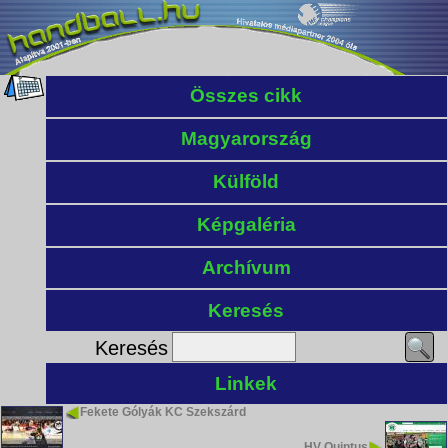
Összes cikk
Magyarország
Külföld
Képgaléria
Archívum
Keresés
Keresés
Linkek
Fekete Gólyák KC Szekszárd
HV Quintus