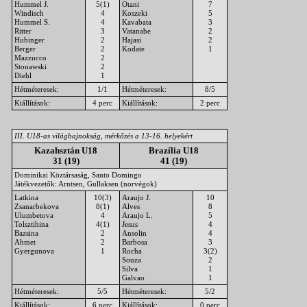
Hummel J.
5(1)
Otani
7
Windisch
4
Koszeki
5
Hummel S.
4
Kavabata
3
Ritter
3
Vatanabe
2
Hubinger
2
Hajasi
2
Berger
2
Kodate
1
Mazzucco
2
Stonawski
2
Diehl
1
Hétméteresek:
1/1
Hétméteresek:
8/5
Kiállítások:
4 perc
Kiállítások:
2 perc
III. U18-as világbajnokság, mérkőzés a 13-16. helyekért
Kazahsztán U18
Brazília U18
31 (19)
41 (19)
Dominikai Köztársaság, Santo Domingo
Játékvezetők: Arntsen, Gullaksen (norvégok)
Latkina
10(3)
Araujo J.
10
Zsanarbekova
8(1)
Alves
8
Ulumbetova
4
Araujo L.
5
Tolsztihina
4(1)
Jesus
4
Bazsina
2
Ansolin
4
Ahmet
2
Barbosa
3
Gyergunova
1
Rocha
3(2)
Souza
2
Silva
1
Galvao
1
Hétméteresek:
5/5
Hétméteresek:
5/2
Kiállítások:
6 perc
Kiállítások:
0 perc