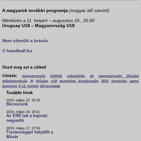
A magyarok további programja
(magyar idő szerint)
:
Mérkőzés a 11. helyért – augusztus 10., 20.00
Uruguay U18 – Magyarország U18
Nem sikerült a bravúr
© handball.hu
Oszd meg ezt a cikket!
Címkék:
magyarország
külföld
utánpótlás
vb
magyarország ifjúsági
világbajnokság
ifi
ifjúsági
u18
dominikai köztársaság
2010
dominika
santo
domingo
9-12. helyért
dél-koreaiak
További hírek
2019. május 22. 18:15
Búcsúzunk
2019. május 18. 18:21
Az ÉRD lett a bajnoki
negyedik
2019. május 17. 17:55
Tisztességgel helytállt a
Móvár