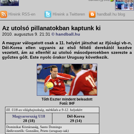
Híreink RSS-en
Híreink a Twitteren
handball.hu blog
Az utolsó pillanatokban kaptunk ki
2010. augusztus 9. 21:31
© handball.hu
A
magyar válogatott
csak a 11. helyért játszhat az
ifjúsági vb
-n,
Dél-Korea
ellen ugyanis az első félidő derekától kezdve
vezetett, ám az ellenfél az utolsó másodpercekben szerezte a
győztes gólt. Este nyolc órakor Uruguay következik.
Tóth Eszter mindent beleadott
Fotó: IHF
III. U18-as világbajnokság, mérkőzés a 9-12. helyekért
Magyarország U18
Dél-Korea
28 (18)
29 (14)
Dominikai Köztársaság, Santo Domingo
Játékvezetők: González, Prieto (uruguay-iak)