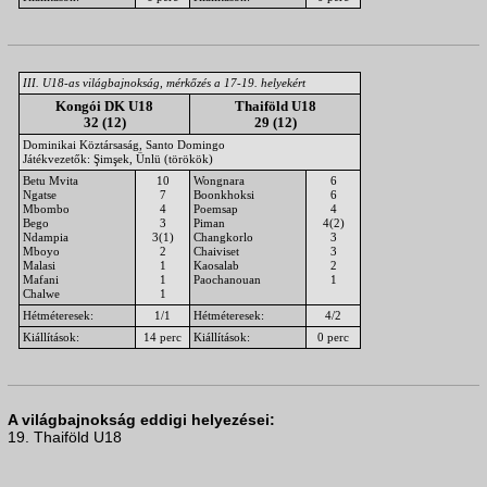
III. U18-as világbajnokság, mérkőzés a 17-19. helyekért
Kongói DK U18
Thaiföld U18
32 (12)
29 (12)
Dominikai Köztársaság, Santo Domingo
Játékvezetők: Şimşek, Ünlü (törökök)
Betu Mvita
10
Wongnara
6
Ngatse
7
Boonkhoksi
6
Mbombo
4
Poemsap
4
Bego
3
Piman
4(2)
Ndampia
3(1)
Changkorlo
3
Mboyo
2
Chaiviset
3
Malasi
1
Kaosalab
2
Mafani
1
Paochanouan
1
Chalwe
1
Hétméteresek:
1/1
Hétméteresek:
4/2
Kiállítások:
14 perc
Kiállítások:
0 perc
A világbajnokság eddigi helyezései:
19. Thaiföld U18