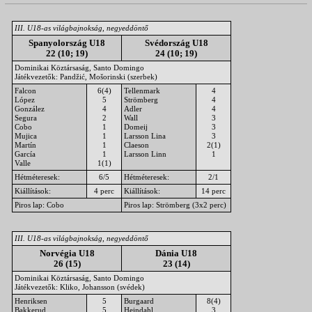
III. U18-as világbajnokság, negyeddöntő
Spanyolország U18
Svédország U18
22 (10; 19)
24 (10; 19)
Dominikai Köztársaság, Santo Domingo
Játékvezetők: Pandžić, Mošorinski (szerbek)
Falcon
6(4)
Tellenmark
4
López
5
Strömberg
4
González
4
Adler
4
Segura
2
Wall
3
Cobo
1
Domeij
3
Mujica
1
Larsson Lina
3
Martín
1
Claeson
2(1)
García
1
Larsson Linn
1
Valle
1(1)
Hétméteresek:
6/5
Hétméteresek:
2/1
Kiállítások:
4 perc
Kiállítások:
14 perc
Piros lap: Cobo
Piros lap: Strömberg (3x2 perc)
III. U18-as világbajnokság, negyeddöntő
Norvégia U18
Dánia U18
26 (15)
23 (14)
Dominikai Köztársaság, Santo Domingo
Játékvezetők: Kliko, Johansson (svédek)
Henriksen
5
Burgaard
8(4)
Bakkerud
5
Heindahl
3