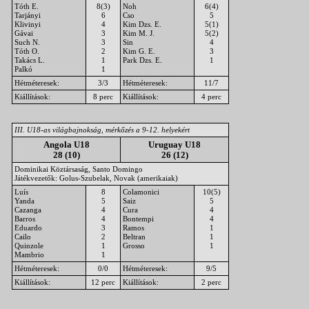
Tóth E.
8(3)
Noh
6(4)
Tarjányi
6
Cso
5
Klivinyi
4
Kim Dzs. E.
5(1)
Gávai
3
Kim M. J.
5(2)
Such N.
3
Sin
4
Tóth O.
2
Kim G. E.
3
Takács L.
1
Park Dzs. E.
1
Palkó
1
Hétméteresek:
3/3
Hétméteresek:
11/7
Kiállítások:
8 perc
Kiállítások:
4 perc
III. U18-as világbajnokság, mérkőzés a 9-12. helyekért
Angola U18
Uruguay U18
28 (10)
26 (12)
Dominikai Köztársaság, Santo Domingo
Játékvezetők: Golus-Szubelak, Novak (amerikaiak)
Luís
8
Colamonici
10(5)
Yanda
5
Saiz
5
Cazanga
4
Cura
4
Barros
4
Bontempi
4
Eduardo
3
Ramos
1
Cailo
2
Beltran
1
Quinzole
1
Grosso
1
Mambrio
1
Hétméteresek:
0/0
Hétméteresek:
9/5
Kiállítások:
12 perc
Kiállítások:
2 perc