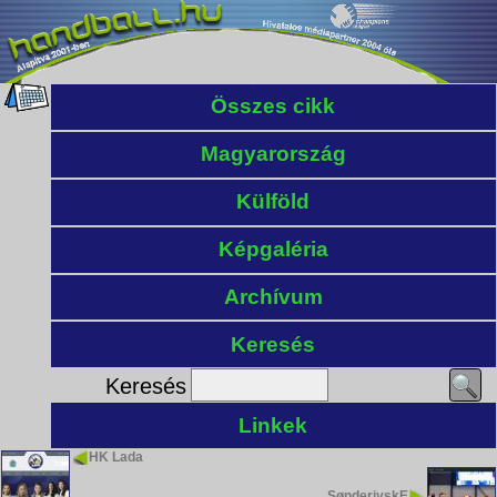
Összes cikk
Magyarország
Külföld
Képgaléria
Archívum
Keresés
Keresés
Linkek
HK Lada
SønderjyskE