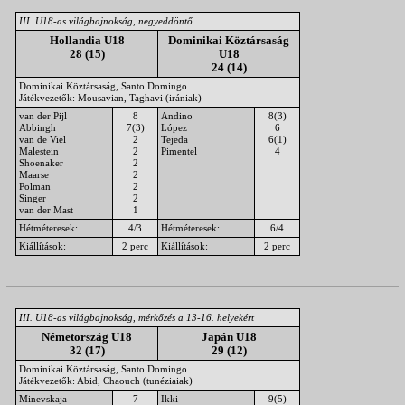
III. U18-as világbajnokság, negyeddöntő
Hollandia U18
Dominikai Köztársaság
28 (15)
U18
24 (14)
Dominikai Köztársaság, Santo Domingo
Játékvezetők: Mousavian, Taghavi (irániak)
van der Pijl
8
Andino
8(3)
Abbingh
7(3)
López
6
van de Viel
2
Tejeda
6(1)
Malestein
2
Pimentel
4
Shoenaker
2
Maarse
2
Polman
2
Singer
2
van der Mast
1
Hétméteresek:
4/3
Hétméteresek:
6/4
Kiállítások:
2 perc
Kiállítások:
2 perc
III. U18-as világbajnokság, mérkőzés a 13-16. helyekért
Németország U18
Japán U18
32 (17)
29 (12)
Dominikai Köztársaság, Santo Domingo
Játékvezetők: Abid, Chaouch (tunéziaiak)
Minevskaja
7
Ikki
9(5)