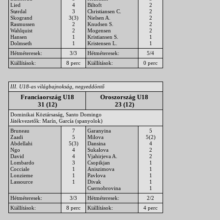
Lied
4
Biltoft
2
Størdal
3
Christiansen C.
2
Skogrand
3(3)
Nielsen A.
2
Rasmussen
2
Knudsen S.
2
Wahlquist
2
Mogensen
2
Hansen
1
Kristiansen S.
1
Dolmseth
1
Kristensen L.
1
Hétméteresek:
3/3
Hétméteresek:
5/4
Kiállítások:
8 perc
Kiállítások:
0 perc
III. U18-as világbajnokság, negyeddöntő
Franciaország U18
Oroszország U18
31 (12)
23 (12)
Dominikai Köztársaság, Santo Domingo
Játékvezetők: Marín, García (spanyolok)
Bruneau
7
Garanyina
5
Zaadi
5
Milova
5(2)
Abdellahi
5(3)
Dansina
4
Ngo
4
Sukalova
2
David
4
Vjahirjeva A.
2
Lombardo
3
Csopikjan
1
Cocciale
1
Aniszimova
1
Lonzieme
1
Pavlova
1
Lassource
1
Divak
1
Csernobrovina
1
Hétméteresek:
3/3
Hétméteresek:
2/2
Kiállítások:
8 perc
Kiállítások:
4 perc