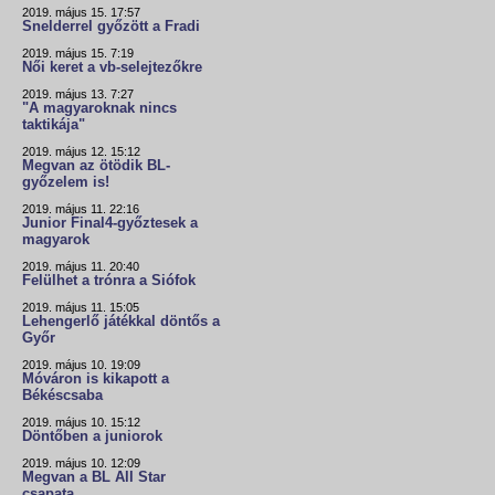
2019. május 15. 17:57
Snelderrel győzött a Fradi
2019. május 15. 7:19
Női keret a vb-selejtezőkre
2019. május 13. 7:27
"A magyaroknak nincs
taktikája"
2019. május 12. 15:12
Megvan az ötödik BL-
győzelem is!
2019. május 11. 22:16
Junior Final4-győztesek a
magyarok
2019. május 11. 20:40
Felülhet a trónra a Siófok
2019. május 11. 15:05
Lehengerlő játékkal döntős a
Győr
2019. május 10. 19:09
Móváron is kikapott a
Békéscsaba
2019. május 10. 15:12
Döntőben a juniorok
2019. május 10. 12:09
Megvan a BL All Star
csapata