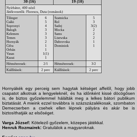
30 (16)
19 (10)
Nyírbátor, 400 néző
Játékvezetők: Florescu, Duta (románok)
Tilinger
6
Szatnicka
5
Csáki
5
Rol
3
Sopronyi
4
Sadej
3(2)
Balogh
3
Mocka
2
Kelemen
3
Sams
2
Temes
3
Lisewska
2
Hornyák
2
Dabrovska
1
Cifra
1
Dominiok
1
Orbán
1
Vasas
1(1)
Kazai
1
Hétméteresek:
2/1
Hétméteresek:
3/2
Kiállítások:
2 perc
Kiállítások:
2 perc
Hornyákék egy perceig sem hagytak kétséget affelől, hogy jobb
csapatot alkotnak a lengyeleknél, és ha időnként kissé döcögősen
is, de biztos győzelemmel hálálták meg a lelkes bátori publikum
biztatását. A mieink ezzel továbbra is százszázalékosak, szombaton
Demecserben a csehek ellen lépnek pályára és akár be is
biztosíthatják az elsőséget.
Varga József:
Kötelező győzelem, közepes játékkal.
Henruk Rozmairek:
Gratulálok a magyaroknak.