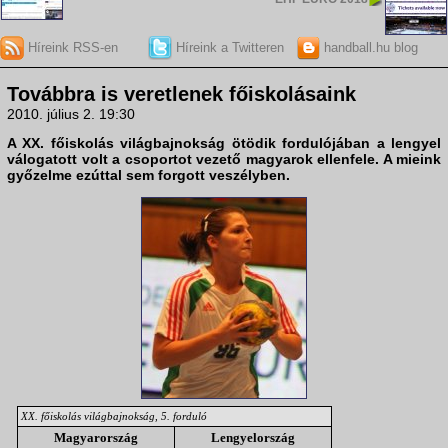
Híreink RSS-en
Híreink a Twitteren
handball.hu blog
Továbbra is veretlenek főiskolásaink
2010. július 2. 19:30
A
XX. főiskolás világbajnokság
ötödik fordulójában a
lengyel
válogatott volt a csoportot vezető
magyarok
ellenfele. A mieink
győzelme ezúttal sem forgott veszélyben.
XX. főiskolás világbajnokság, 5. forduló
Magyarország
Lengyelország