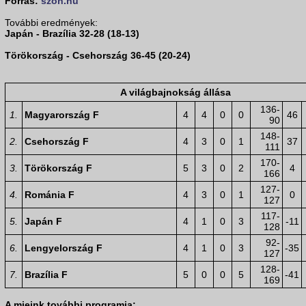
Forrás:
szon.hu
További eredmények:
Japán - Brazília 32-28 (18-13)
Törökország - Csehország 36-45 (20-24)
A világbajnokság állása
136-
1.
Magyarország F
4
4
0
0
46
90
148-
2.
Csehország F
4
3
0
1
37
111
170-
3.
Törökország F
5
3
0
2
4
166
127-
4.
Románia F
4
3
0
1
0
127
117-
5.
Japán F
4
1
0
3
-11
128
92-
6.
Lengyelország F
4
1
0
3
-35
127
128-
7.
Brazília F
5
0
0
5
-41
169
A mieink további programja: