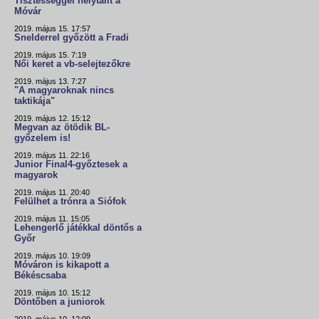
Tisztességgel helytállt a
Móvár
2019. május 15. 17:57
Snelderrel győzött a Fradi
2019. május 15. 7:19
Női keret a vb-selejtezőkre
2019. május 13. 7:27
"A magyaroknak nincs
taktikája"
2019. május 12. 15:12
Megvan az ötödik BL-
győzelem is!
2019. május 11. 22:16
Junior Final4-győztesek a
magyarok
2019. május 11. 20:40
Felülhet a trónra a Siófok
2019. május 11. 15:05
Lehengerlő játékkal döntős a
Győr
2019. május 10. 19:09
Móváron is kikapott a
Békéscsaba
2019. május 10. 15:12
Döntőben a juniorok