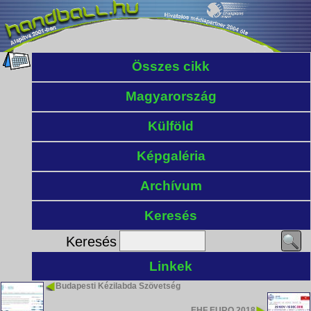
Összes cikk
Magyarország
Külföld
Képgaléria
Archívum
Keresés
Keresés
Linkek
Budapesti Kézilabda Szövetség
EHF EURO 2018