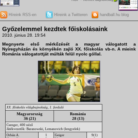
Híreink RSS-en
Híreink a Twitteren
handball.hu blog
Győzelemmel kezdtek főiskolásaink
2010. június 28. 19:54
Megnyerte
első mérkőzését a
magyar válogatott
a
Nyíregyházán és környékén zajló XX.
főiskolás vb
-n. A mieink
Románia válogatottját múlták felül nyolc góllal.
XX. főiskolás világbajnokság, 1. forduló
Magyarország
Románia
36 (21)
28 (13)
Csenger, 400 néző
Játékvezetők: Baranowski, Lemanovich (lengyelek)
Orbán A.
1
Geiger
9(1)