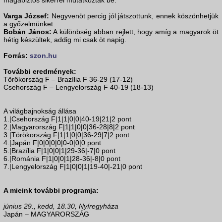
magabiztos sikerrel mutatkoztak be.
Varga József:
Negyvenöt percig jól játszottunk, ennek köszönhetjük
a győzelmünket.
Bobán János:
A különbség abban rejlett, hogy amíg a magyarok öt
hétig készültek, addig mi csak öt napig.
Forrás:
szon.hu
További eredmények:
Törökország F – Brazília F 36-29 (17-12)
Csehország F – Lengyelország F 40-19 (18-13)
A világbajnokság állása
1.|Csehország F|1|1|0|0|40-19|21|2 pont
2.|Magyarország F|1|1|0|0|36-28|8|2 pont
3.|Törökország F|1|1|0|0|36-29|7|2 pont
4.|Japán F|0|0|0|0|0-0|0|0 pont
5.|Brazília F|1|0|0|1|29-36|-7|0 pont
6.|Románia F|1|0|0|1|28-36|-8|0 pont
7.|Lengyelország F|1|0|0|1|19-40|-21|0 pont
A mieink további programja:
június 29., kedd, 18.30, Nyíregyháza
Japán – MAGYARORSZÁG