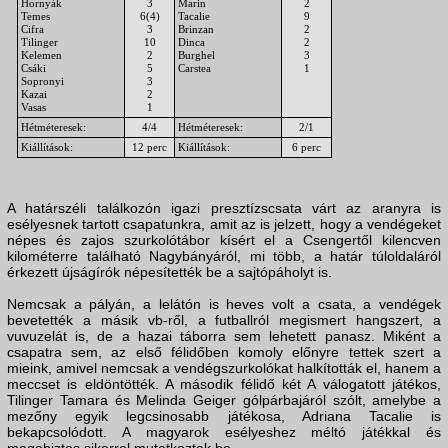
Hornyák
3
Marin
2
Temes
6(4)
Tacalie
9
Cifra
3
Brinzan
2
Tilinger
10
Dinca
2
Kelemen
2
Burghel
3
Csáki
5
Carstea
1
Sopronyi
3
Kazai
2
Vasas
1
Hétméteresek:
4/4
Hétméteresek:
2/1
Kiállítások:
12 perc
Kiállítások:
6 perc
A határszéli találkozón igazi presztízscsata várt az aranyra is
esélyesnek tartott csapatunkra, amit az is jelzett, hogy a vendégeket
népes és zajos szurkolótábor kísért el a Csengertől kilencven
kilométerre található Nagybányáról, mi több, a határ túloldaláról
érkezett újságírók népesítették be a sajtópáholyt is.
Nemcsak a pályán, a lelátón is heves volt a csata, a vendégek
bevetették a másik vb-ről, a futballról megismert hangszert, a
vuvuzelát is, de a hazai táborra sem lehetett panasz. Miként a
csapatra sem, az első félidőben komoly előnyre tettek szert a
mieink, amivel nemcsak a vendégszurkolókat halkították el, hanem a
meccset is eldöntötték. A második félidő két A válogatott játékos,
Tilinger Tamara és Melinda Geiger gólpárbajáról szólt, amelybe a
mezőny egyik legcsinosabb játékosa, Adriana Tacalie is
bekapcsolódott. A magyarok esélyeshez méltó játékkal és