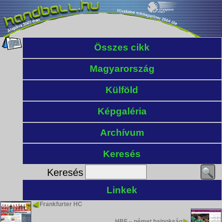
Összes cikk
Magyarország
Külföld
Képgaléria
Archívum
Keresés
Keresés
Linkek
Frankfurter HC
HBF – német bajnokság