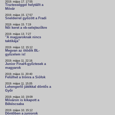
2019. május 17. 17:55
Tisztességgel helytállt a
Móvár
2019. május 15. 17:57
Snelderrel győzött a Fradi
2019. május 15. 7:19
Női keret a vb-selejtezőkre
2019. május 13. 7:27
"A magyaroknak nincs
taktikája"
2019. május 12. 15:12
Megvan az ötödik BL-
győzelem is!
2019. május 11. 22:16
Junior Final4-győztesek a
magyarok
2019. május 11. 20:40
Felülhet a trónra a Siófok
2019. május 11. 15:05
Lehengerlő játékkal döntős a
Győr
2019. május 10. 19:09
Móváron is kikapott a
Békéscsaba
2019. május 10. 15:12
Döntőben a juniorok