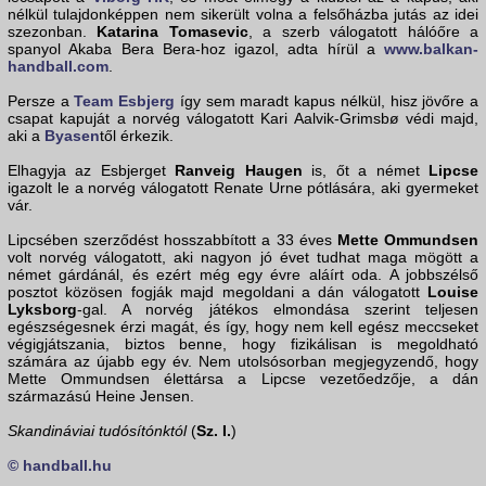
nélkül tulajdonképpen nem sikerült volna a felsőházba jutás az idei
szezonban.
Katarina Tomasevic
, a szerb válogatott hálóőre a
spanyol Akaba Bera Bera-hoz igazol, adta hírül a
www.balkan-
handball.com
.
Persze a
Team Esbjerg
így sem maradt kapus nélkül, hisz jövőre a
csapat kapuját a norvég válogatott Kari Aalvik-Grimsbø védi majd,
aki a
Byasen
től érkezik.
Elhagyja az Esbjerget
Ranveig Haugen
is, őt a német
Lipcse
igazolt le a norvég válogatott Renate Urne pótlására, aki gyermeket
vár.
Lipcsében szerződést hosszabbított a 33 éves
Mette Ommundsen
volt norvég válogatott, aki nagyon jó évet tudhat maga mögött a
német gárdánál, és ezért még egy évre aláírt oda. A jobbszélső
posztot közösen fogják majd megoldani a dán válogatott
Louise
Lyksborg
-gal. A norvég játékos elmondása szerint teljesen
egészségesnek érzi magát, és így, hogy nem kell egész meccseket
végigjátszania, biztos benne, hogy fizikálisan is megoldható
számára az újabb egy év. Nem utolsósorban megjegyzendő, hogy
Mette Ommundsen élettársa a Lipcse vezetőedzője, a dán
származású Heine Jensen.
Skandináviai tudósítónktól
(
Sz. I.
)
© handball.hu