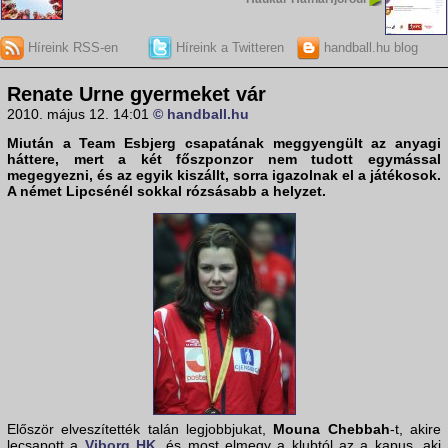
Híreink RSS-en
Híreink a Twitteren
handball.hu blog
Renate Urne gyermeket vár
2010. május 12. 14:01
© handball.hu
Miután a
Team Esbjerg
csapatának meggyengült az anyagi
háttere, mert a két főszponzor nem tudott egymással
megegyezni, és az egyik kiszállt, sorra igazolnak el a játékosok.
A német
Lipcsé
nél sokkal rózsásabb a helyzet.
Először elveszítették talán legjobbjukat,
Mouna Chebbah
-t, akire
lecsapott a
Viborg HK
, és most elmegy a klubtól az a kapus, aki