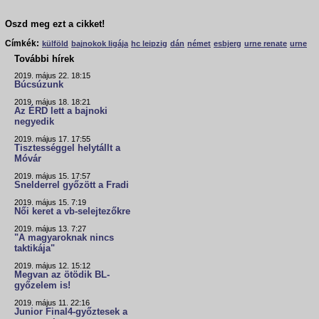
Oszd meg ezt a cikket!
Címkék:
külföld
bajnokok ligája
hc leipzig
dán
német
esbjerg
urne renate
urne
További hírek
2019. május 22. 18:15
Búcsúzunk
2019. május 18. 18:21
Az ÉRD lett a bajnoki
negyedik
2019. május 17. 17:55
Tisztességgel helytállt a
Móvár
2019. május 15. 17:57
Snelderrel győzött a Fradi
2019. május 15. 7:19
Női keret a vb-selejtezőkre
2019. május 13. 7:27
"A magyaroknak nincs
taktikája"
2019. május 12. 15:12
Megvan az ötödik BL-
győzelem is!
2019. május 11. 22:16
Junior Final4-győztesek a