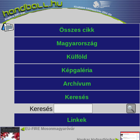
Összes cikk
Magyarország
Külföld
Képgaléria
Archívum
Keresés
Keresés
Linkek
EU-FIRE Mosonmagyaróvár
Haukar Hafnarfjörður