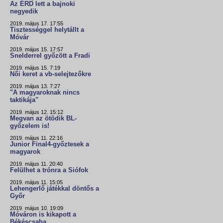
Az ÉRD lett a bajnoki
negyedik
2019. május 17. 17:55
Tisztességgel helytállt a
Móvár
2019. május 15. 17:57
Snelderrel győzött a Fradi
2019. május 15. 7:19
Női keret a vb-selejtezőkre
2019. május 13. 7:27
"A magyaroknak nincs
taktikája"
2019. május 12. 15:12
Megvan az ötödik BL-
győzelem is!
2019. május 11. 22:16
Junior Final4-győztesek a
magyarok
2019. május 11. 20:40
Felülhet a trónra a Siófok
2019. május 11. 15:05
Lehengerlő játékkal döntős a
Győr
2019. május 10. 19:09
Móváron is kikapott a
Békéscsaba