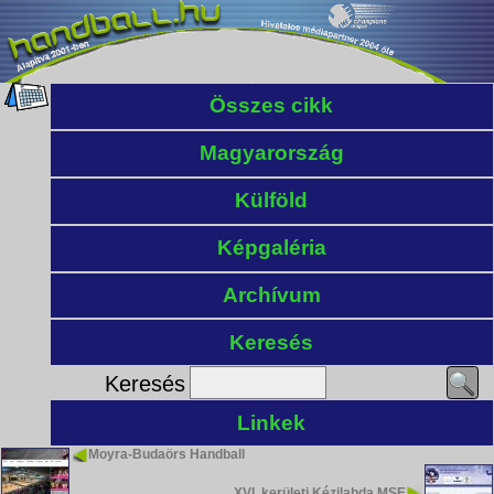
Összes cikk
Magyarország
Külföld
Képgaléria
Archívum
Keresés
Keresés
Linkek
Moyra-Budaörs Handball
XVI. kerületi Kézilabda MSE