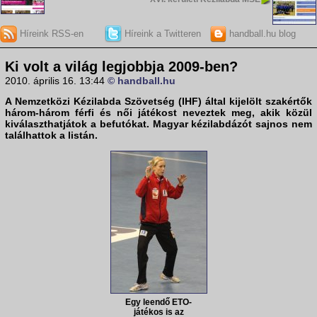
Híreink RSS-en
Híreink a Twitteren
handball.hu blog
Ki volt a világ legjobbja 2009-ben?
2010. április 16. 13:44
© handball.hu
A
Nemzetközi Kézilabda Szövetség
(IHF) által kijelölt szakértők
három-három férfi és női játékost neveztek meg, akik közül
kiválaszthatjátok a befutókat. Magyar kézilabdázót sajnos nem
találhattok a listán.
Egy leendő ETO-
játékos is az