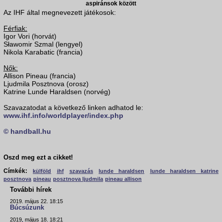
aspiránsok között
Az IHF által megnevezett játékosok:
Férfiak:
Igor Vori (horvát)
Sławomir Szmal (lengyel)
Nikola Karabatic (francia)
Nők:
Allison Pineau (francia)
Ljudmila Posztnova (orosz)
Katrine Lunde Haraldsen (norvég)
Szavazatodat a következő linken adhatod le:
www.ihf.info/worldplayer/index.php
© handball.hu
Oszd meg ezt a cikket!
Címkék:
külföld
ihf
szavazás
lunde haraldsen
lunde haraldsen katrine
posztnova
pineau
posztnova ljudmila
pineau allison
További hírek
2019. május 22. 18:15
Búcsúzunk
2019. május 18. 18:21