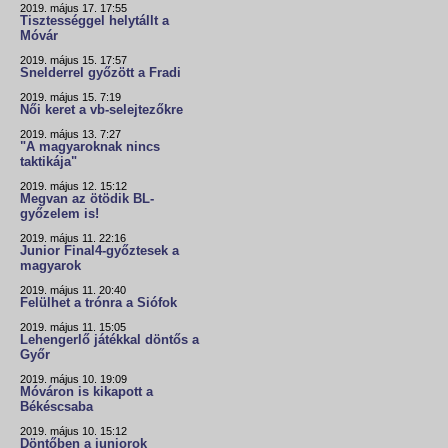
2019. május 17. 17:55
Tisztességgel helytállt a
Móvár
2019. május 15. 17:57
Snelderrel győzött a Fradi
2019. május 15. 7:19
Női keret a vb-selejtezőkre
2019. május 13. 7:27
"A magyaroknak nincs
taktikája"
2019. május 12. 15:12
Megvan az ötödik BL-
győzelem is!
2019. május 11. 22:16
Junior Final4-győztesek a
magyarok
2019. május 11. 20:40
Felülhet a trónra a Siófok
2019. május 11. 15:05
Lehengerlő játékkal döntős a
Győr
2019. május 10. 19:09
Móváron is kikapott a
Békéscsaba
2019. május 10. 15:12
Döntőben a juniorok