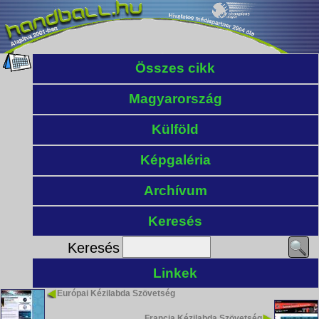
Összes cikk
Magyarország
Külföld
Képgaléria
Archívum
Keresés
Keresés
Linkek
Európai Kézilabda Szövetség
Francia Kézilabda Szövetség