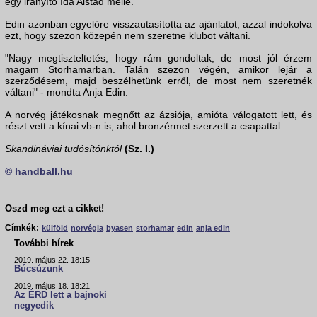
egy irányító Ida Alstad mellé.
Edin azonban egyelőre visszautasította az ajánlatot, azzal indokolva
ezt, hogy szezon közepén nem szeretne klubot váltani.
"Nagy megtiszteltetés, hogy rám gondoltak, de most jól érzem
magam Storhamarban. Talán szezon végén, amikor lejár a
szerződésem, majd beszélhetünk erről, de most nem szeretnék
váltani" - mondta Anja Edin.
A norvég játékosnak megnőtt az ázsiója, amióta válogatott lett, és
részt vett a kínai vb-n is, ahol bronzérmet szerzett a csapattal.
Skandináviai tudósítónktól
(Sz. I.)
© handball.hu
Oszd meg ezt a cikket!
Címkék:
külföld
norvégia
byasen
storhamar
edin
anja edin
További hírek
2019. május 22. 18:15
Búcsúzunk
2019. május 18. 18:21
Az ÉRD lett a bajnoki
negyedik