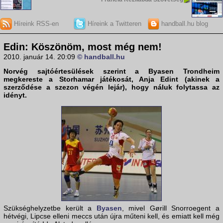
Híreink RSS-en
Híreink a Twitteren
handball.hu blog
Edin: Köszönöm, most még nem!
2010. január 14. 20:09
© handball.hu
Norvég sajtóértesülések szerint a
Byasen
Trondheim
megkereste a Storhamar játékosát,
Anja Edin
t (akinek a
szerződése a szezon végén lejár), hogy náluk folytassa az
idényt.
Szükséghelyzetbe került a
Byasen
, mivel Gørill Snorroegent a
hétvégi, Lipcse elleni meccs után újra műteni kell, és emiatt kell még