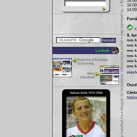
18:00
16:00
14:00
Forrá
K
9. fo
nov. 4
nov. 4
Linkek
nov. 4
nov. 4
Argentin Kézilabda
nov. 5
Szövetség
nov. 6
részl
Metz
Handball
Oszd 
Címk
fehérv