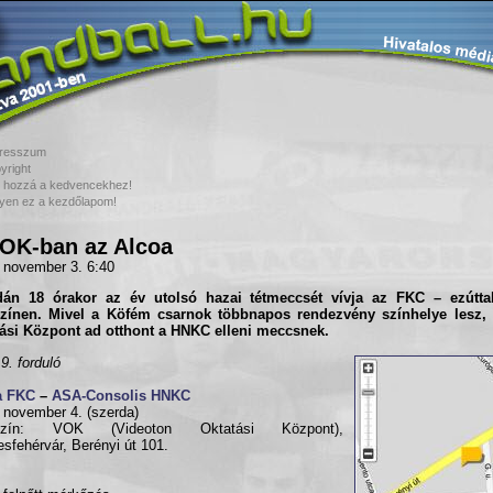
resszum
yright
 hozzá a kedvencekhez!
yen ez a kezdőlapom!
OK-ban az Alcoa
 november 3. 6:40
dán 18 órakor az év utolsó hazai tétmeccsét vívja az
FKC
– ezútta
színen. Mivel a Köfém csarnok többnapos rendezvény színhelye lesz,
ási Központ ad otthont a
HNKC
elleni meccsnek.
9. forduló
a FKC
–
ASA-Consolis HNKC
 november 4. (szerda)
szín: VOK (Videoton Oktatási Központ),
sfehérvár, Berényi út 101.