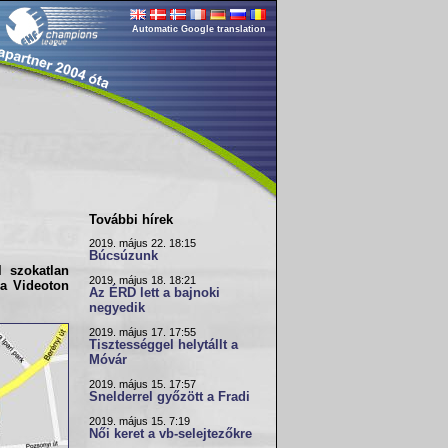
Automatic Google translation
További hírek
2019. május 22. 18:15
Búcsúzunk
l szokatlan
2019. május 18. 18:21
 a Videoton
Az ÉRD lett a bajnoki
negyedik
2019. május 17. 17:55
Tisztességgel helytállt a
Móvár
2019. május 15. 17:57
Snelderrel győzött a Fradi
2019. május 15. 7:19
Női keret a vb-selejtezőkre