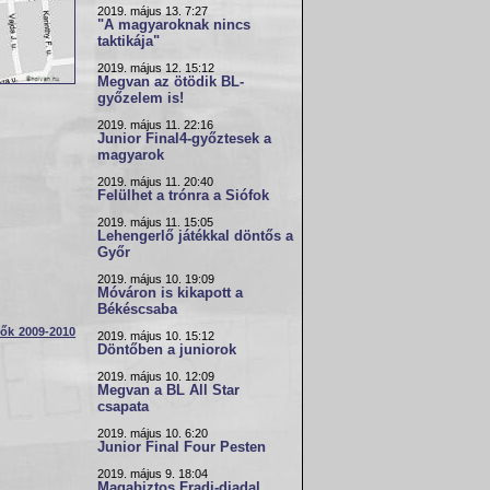
2019. május 13. 7:27
"A magyaroknak nincs
taktikája"
2019. május 12. 15:12
Megvan az ötödik BL-
győzelem is!
2019. május 11. 22:16
Junior Final4-győztesek a
magyarok
2019. május 11. 20:40
Felülhet a trónra a Siófok
2019. május 11. 15:05
Lehengerlő játékkal döntős a
Győr
2019. május 10. 19:09
Móváron is kikapott a
Békéscsaba
nők 2009-2010
2019. május 10. 15:12
Döntőben a juniorok
2019. május 10. 12:09
Megvan a BL All Star
csapata
2019. május 10. 6:20
Junior Final Four Pesten
2019. május 9. 18:04
Magabiztos Fradi-diadal