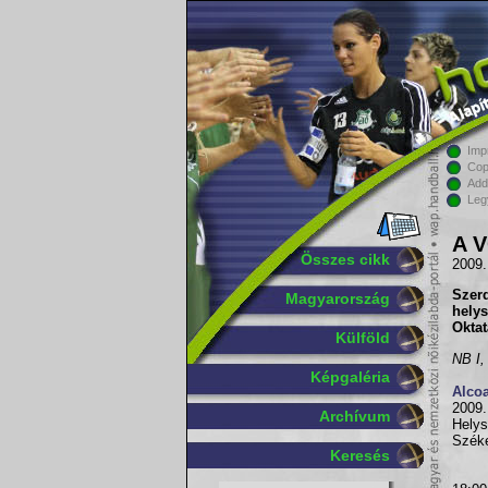
Imp
Cop
Add
Leg
A V
Összes cikk
2009.
Szer
Magyarország
hely
Oktat
Külföld
NB I, 
Képgaléria
Alco
2009.
Archívum
Hely
Széke
Keresés