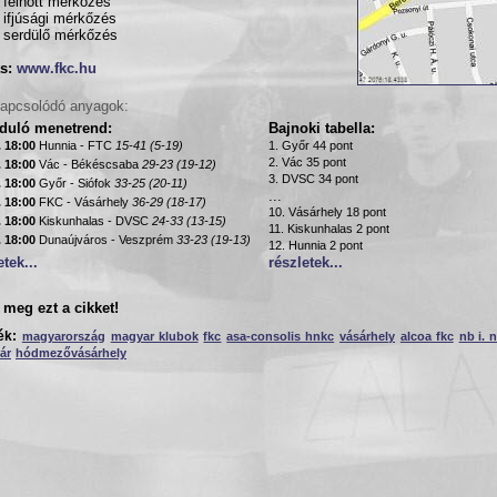
 felnőtt mérkőzés
 ifjúsági mérkőzés
 serdülő mérkőzés
s:
www.fkc.hu
apcsolódó anyagok:
rduló menetrend:
Bajnoki tabella:
. 18:00
Hunnia - FTC
15-41 (5-19)
1. Győr 44 pont
2. Vác 35 pont
. 18:00
Vác - Békéscsaba
29-23 (19-12)
3. DVSC 34 pont
. 18:00
Győr - Siófok
33-25 (20-11)
...
. 18:00
FKC - Vásárhely
36-29 (18-17)
10. Vásárhely 18 pont
. 18:00
Kiskunhalas - DVSC
24-33 (13-15)
11. Kiskunhalas 2 pont
. 18:00
Dunaújváros - Veszprém
33-23 (19-13)
12. Hunnia 2 pont
etek...
részletek...
meg ezt a cikket!
ék:
magyarország
magyar klubok
fkc
asa-consolis hnkc
vásárhely
alcoa fkc
nb i. 
ár
hódmezővásárhely