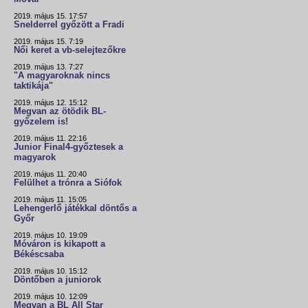
2019. május 15. 17:57
Snelderrel győzött a Fradi
2019. május 15. 7:19
Női keret a vb-selejtezőkre
2019. május 13. 7:27
"A magyaroknak nincs
taktikája"
2019. május 12. 15:12
Megvan az ötödik BL-
győzelem is!
2019. május 11. 22:16
Junior Final4-győztesek a
magyarok
2019. május 11. 20:40
Felülhet a trónra a Siófok
2019. május 11. 15:05
Lehengerlő játékkal döntős a
Győr
2019. május 10. 19:09
Móváron is kikapott a
Békéscsaba
2019. május 10. 15:12
Döntőben a juniorok
2019. május 10. 12:09
Megvan a BL All Star