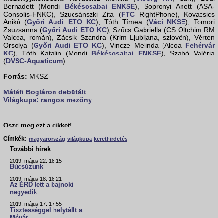
Bernadett (Mondi
Békéscsabai ENKSE
), Sopronyi Anett (ASA-
Consolis-HNKC), Szucsánszki Zita (
FTC
RightPhone), Kovacsics
Anikó (
Győri Audi ETO KC
), Tóth Tímea (
Váci NKSE
), Tomori
Zsuzsanna (
Győri Audi ETO KC
), Szűcs Gabriella (CS Oltchim RM
Valcea, román), Zácsik Szandra (Krim Ljubljana, szlovén), Vérten
Orsolya (
Győri Audi ETO KC
), Vincze Melinda (Alcoa
Fehérvár
KC
), Tóth Katalin (Mondi
Békéscsabai ENKSE
), Szabó Valéria
(
DVSC-Aquaticum
).
Forrás:
MKSZ
Mátéfi Bogláron debütált
Világkupa: rangos mezőny
Oszd meg ezt a cikket!
Címkék:
magyarország
világkupa
kerethirdetés
További hírek
2019. május 22. 18:15
Búcsúzunk
2019. május 18. 18:21
Az ÉRD lett a bajnoki
negyedik
2019. május 17. 17:55
Tisztességgel helytállt a
Móvár