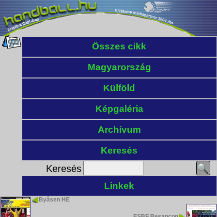
Összes cikk
Magyarország
Külföld
Képgaléria
Archívum
Keresés
Keresés
Linkek
Byåsen HE
ESBF Besançon