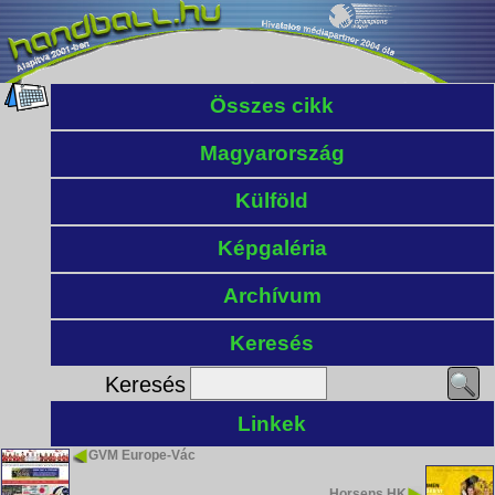
Összes cikk
Magyarország
Külföld
Képgaléria
Archívum
Keresés
Keresés
Linkek
GVM Europe-Vác
Horsens HK