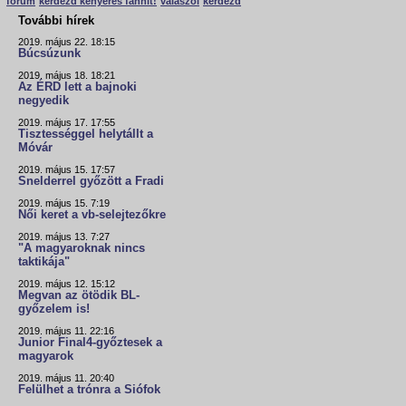
fórum
kérdezd kenyeres fannit!
válaszol
kérdezd
További hírek
2019. május 22. 18:15
Búcsúzunk
2019. május 18. 18:21
Az ÉRD lett a bajnoki
negyedik
2019. május 17. 17:55
Tisztességgel helytállt a
Móvár
2019. május 15. 17:57
Snelderrel győzött a Fradi
2019. május 15. 7:19
Női keret a vb-selejtezőkre
2019. május 13. 7:27
"A magyaroknak nincs
taktikája"
2019. május 12. 15:12
Megvan az ötödik BL-
győzelem is!
2019. május 11. 22:16
Junior Final4-győztesek a
magyarok
2019. május 11. 20:40
Felülhet a trónra a Siófok