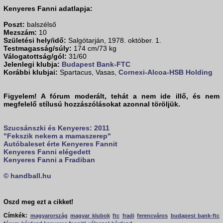
Kenyeres Fanni adatlapja:
Poszt:
balszélső
Mezszám:
10
Születési hely/idő:
Salgótarján, 1978. október. 1.
Testmagasság/súly:
174 cm/73 kg
Válogatottság/gól:
31/60
Jelenlegi klubja:
Budapest Bank-FTC
Korábbi klubjai:
Spartacus, Vasas,
Cornexi-Alcoa-HSB Holding
Figyelem! A fórum moderált, tehát a nem ide illő, és nem
megfelelő stílusú hozzászólásokat azonnal töröljük.
Szucsánszki és Kenyeres: 2011
"Fekszik nekem a mamaszerep"
Autóbaleset érte Kenyeres Fannit
Kenyeres Fanni elégedett
Kenyeres Fanni a Fradiban
© handball.hu
Oszd meg ezt a cikket!
Címkék:
magyarország
magyar klubok
ftc
fradi
ferencváros
budapest bank-ftc