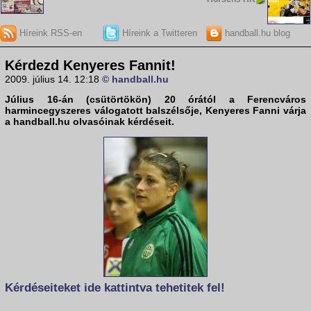
Híreink RSS-en
Híreink a Twitteren
handball.hu blog
Kérdezd Kenyeres Fannit!
2009. július 14. 12:18
© handball.hu
Július 16-án (csütörtökön) 20 órától a
Ferencváros
harmincegyszeres válogatott balszélsője,
Kenyeres Fanni
várja
a
handball.hu
olvasóinak kérdéseit.
Kérdéseiteket ide kattintva tehetitek fel!