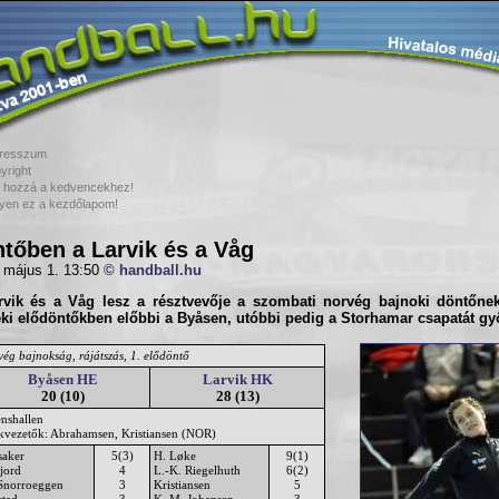
resszum
yright
 hozzá a kedvencekhez!
yen ez a kezdőlapom!
tőben a Larvik és a Våg
 május 1. 13:50
© handball.hu
rvik
és a
Våg
lesz a résztvevője a szombati norvég bajnoki döntőne
eki elődöntőkben előbbi a
Byåsen
, utóbbi pedig a
Storhamar
csapatát győ
ég bajnokság, rájátszás, 1. elődöntő
Byåsen HE
Larvik HK
20 (10)
28 (13)
enshallen
ékvezetők: Abrahamsen, Kristiansen (NOR)
saker
5(3)
H. Løke
9(1)
jord
4
L.-K. Riegelhuth
6(2)
Snorroeggen
3
Kristiansen
5
stad
3
K. M. Johansen
3