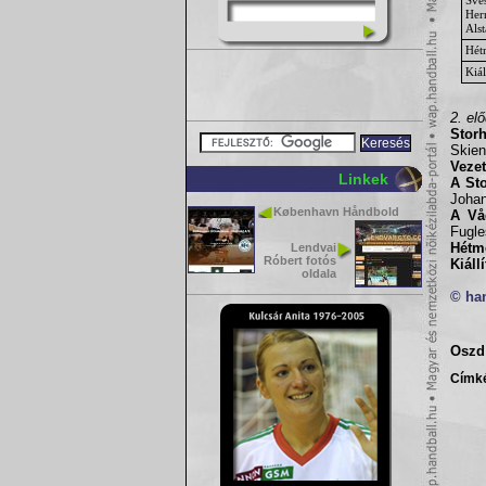
Her
Als
Hét
Kiál
2. el
Storh
Skien
Vezet
Linkek
A St
Johan
København Håndbold
A Vå
Fugle
Hétm
Lendvai
Róbert fotós
Kiáll
oldala
© ha
Oszd 
Címk