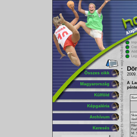
Imp
Cop
Add
Leg
Dön
Összes cikk
2009.
A
La
Magyarország
pént
Külföld
Norv
Képgaléria
Ski
Archívum
Ját
Hår
Keresés
Fraf
M. 
Sve