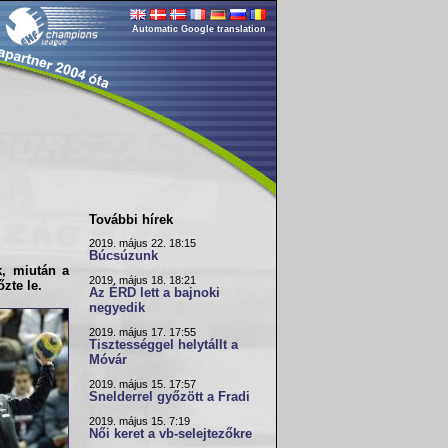
Automatic Google translation
További hírek
2019. május 22. 18:15
Búcsúzunk
k, miután a
2019. május 18. 18:21
zte le.
Az ÉRD lett a bajnoki
negyedik
2019. május 17. 17:55
Tisztességgel helytállt a
Móvár
2019. május 15. 17:57
Snelderrel győzött a Fradi
2019. május 15. 7:19
Női keret a vb-selejtezőkre