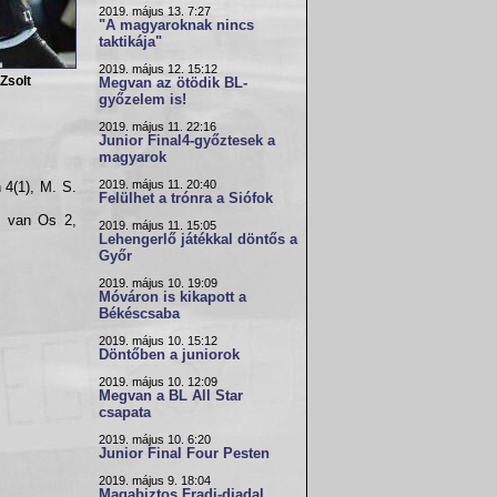
2019. május 13. 7:27
"A magyaroknak nincs
taktikája"
2019. május 12. 15:12
 Zsolt
Megvan az ötödik BL-
győzelem is!
2019. május 11. 22:16
Junior Final4-győztesek a
magyarok
2019. május 11. 20:40
 4(1), M. S.
Felülhet a trónra a Siófok
, van Os 2,
2019. május 11. 15:05
Lehengerlő játékkal döntős a
Győr
2019. május 10. 19:09
Móváron is kikapott a
Békéscsaba
2019. május 10. 15:12
Döntőben a juniorok
2019. május 10. 12:09
Megvan a BL All Star
csapata
2019. május 10. 6:20
Junior Final Four Pesten
2019. május 9. 18:04
Magabiztos Fradi-diadal