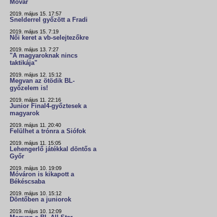
Móvár
2019. május 15. 17:57
Snelderrel győzött a Fradi
2019. május 15. 7:19
Női keret a vb-selejtezőkre
2019. május 13. 7:27
"A magyaroknak nincs
taktikája"
2019. május 12. 15:12
Megvan az ötödik BL-
győzelem is!
2019. május 11. 22:16
Junior Final4-győztesek a
magyarok
2019. május 11. 20:40
Felülhet a trónra a Siófok
2019. május 11. 15:05
Lehengerlő játékkal döntős a
Győr
2019. május 10. 19:09
Móváron is kikapott a
Békéscsaba
2019. május 10. 15:12
Döntőben a juniorok
2019. május 10. 12:09