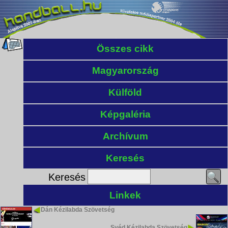
Összes cikk
Magyarország
Külföld
Képgaléria
Archívum
Keresés
Keresés
Linkek
Dán Kézilabda Szövetség
Svéd Kézilabda Szövetség