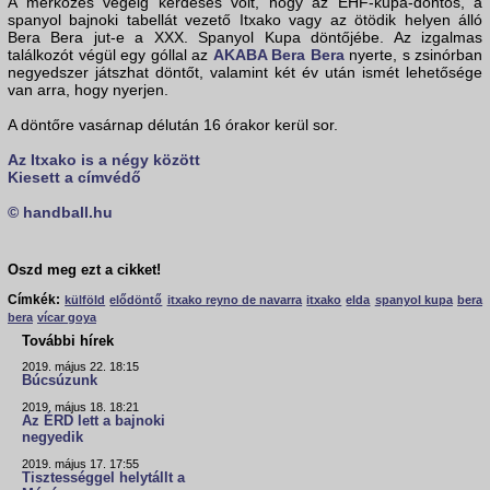
A mérkőzés végéig kérdéses volt, hogy az EHF-kupa-döntős, a
spanyol bajnoki tabellát vezető Itxako vagy az ötödik helyen álló
Bera Bera jut-e a XXX. Spanyol Kupa döntőjébe. Az izgalmas
találkozót végül egy góllal az
AKABA Bera Bera
nyerte, s zsinórban
negyedszer játszhat döntőt, valamint két év után ismét lehetősége
van arra, hogy nyerjen.
A döntőre vasárnap délután 16 órakor kerül sor.
Az Itxako is a négy között
Kiesett a címvédő
© handball.hu
Oszd meg ezt a cikket!
Címkék:
külföld
elődöntő
itxako reyno de navarra
itxako
elda
spanyol kupa
bera
bera
vícar goya
További hírek
2019. május 22. 18:15
Búcsúzunk
2019. május 18. 18:21
Az ÉRD lett a bajnoki
negyedik
2019. május 17. 17:55
Tisztességgel helytállt a