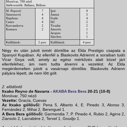
Monóvar, 700 néző
Játékvezetők: Ballano, Belloso
M. Popović
7
Şoit
9
Simeonová
4
Asensi
5
Hajafune
4
Fraile
4
Castro
4
Ilič
2
Kurcsankova
2
Tivadar
2
Komacu
2
Amorós
1
Jacques
1
Sánchez
1
Kiállítások:
2 perc
Kiállítások:
4 perc
Négy év után jutott ismét döntőbe az Elda Prestigio csapata a
Spanyol Kupában. Az ellenfél a Blaskovits Adriennt a soraiban tudó
Vícar Goya volt, amely az egész mérkőzés alatt közel járt
ellenfeléhez, ám nem tudta átvenni a vezetést. Az Elda
megérdemelten jutott a vasárnapi döntőbe. Blaskovits Adrienn
pályára lépett, de nem lőtt gólt.
2. elődöntő
Itxako Reyno de Navarra -
AKABA Bera Bera
20-21 (10-8)
Monóvar, 750 néző
Vezette:
Gracía, Cuevas
Az Itxako góllövői:
Pena 5, Alberto 4, E. Pinedo 3, Alonso 3,
Fernández 2, Mihai 2, Berenguel 1.
A Bera Bera góllövői:
Garmendia 7, P. Pinedo 4, Rubio 2, Agirre 2,
Ziarsolo 2, Lacrabère 2, Tervel 1, Goudjo 1.