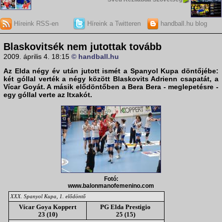
Híreink RSS-en
Híreink a Twitteren
handball.hu blog
Blaskovitsék nem jutottak tovább
2009. április 4. 18:15
© handball.hu
Az
Elda
négy év után jutott ismét a
Spanyol Kupa
döntőjébe:
két góllal verték a négy között Blaskovits Adrienn csapatát, a
Vícar Goyá
t. A másik elődöntőben a
Bera Bera
- meglepetésre -
egy góllal verte az
Itxakó
t.
Fotó:
www.balonmanofemenino.com
XXX. Spanyol Kupa, 1. elődöntő
Vícar Goya Koppert
PG Elda Prestigio
23 (10)
25 (15)