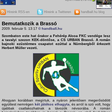
Híreink RSS-en
Híreink a Twitteren
handball.hu blog
Bemutatkozik a Brassó
2009. február 5. 13:17
© handball.hu
Szombaton este hat órakor a
Fehérép Alcoa FKC
vendége lesz
a tavalyi szezon KEK-döntőse, a
CS URBAN Brassó
. A román
bajnoki ezüstérmes csapatot ezúttal a Nürnbergből érkezett
Herbert Müller vezeti.
Ahogyan korábban megírtuk, a nyáron jelentősen megerősödött
együttest nemrégen
két játékos elhagyta
, és arról is szó volt, hogy
újabbak csatlakozhatnak a távozók névsorába. A román