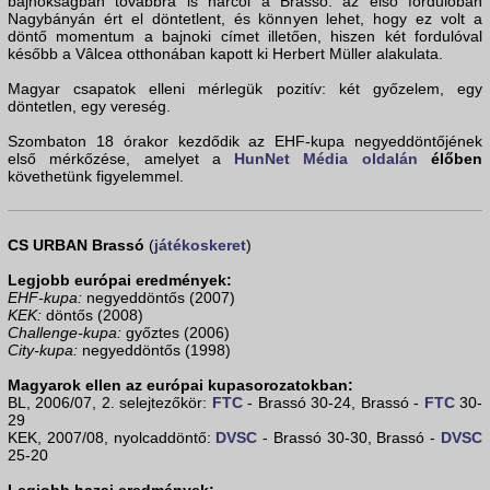
bajnokságban továbbra is harcol a Brassó: az első fordulóban
Nagybányán ért el döntetlent, és könnyen lehet, hogy ez volt a
döntő momentum a bajnoki címet illetően, hiszen két fordulóval
később a Vâlcea otthonában kapott ki Herbert Müller alakulata.
Magyar csapatok elleni mérlegük pozitív: két győzelem, egy
döntetlen, egy vereség.
Szombaton 18 órakor kezdődik az EHF-kupa negyeddöntőjének
első mérkőzése, amelyet a
HunNet Média oldalán
élőben
követhetünk figyelemmel.
CS URBAN Brassó
(
játékoskeret
)
Legjobb európai eredmények:
EHF-kupa:
negyeddöntős (2007)
KEK:
döntős (2008)
Challenge-kupa:
győztes (2006)
City-kupa:
negyeddöntős (1998)
Magyarok ellen az európai kupasorozatokban:
BL, 2006/07, 2. selejtezőkör:
FTC
- Brassó 30-24, Brassó -
FTC
30-
29
KEK, 2007/08, nyolcaddöntő:
DVSC
- Brassó 30-30, Brassó -
DVSC
25-20