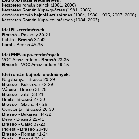
Legjobb hazai eredmények:
kétszeres román bajnok (1981, 2006)
kétszeres Román Kupa-győztes (1981, 2006)
ötszörös román bajnoki ezüstérmes (1984, 1986, 1995, 2007, 2008)
kétszeres Román Kupa-ezüstérmes (1984, 2007)
Idei BL-eredmények:
Brassó
- Pozsony 30-21
Lublin -
Brassó
37-42
Ikast
- Brassó 45-35
Idei EHF-kupa-eredmények:
VOC Amszterdam -
Brassó
23-35
Brassó
- VOC Amszterdam 49-15
Idei román bajnoki eredmények:
Nagybánya - Brassó 29-29
Brassó
- Kolozsvár 42-29
Vâlcea
- Brassó 31-25
Brassó
- Zilah 33-21
Brăila -
Brassó
27-30
Brassó
- Slatina 47-26
Constanţa -
Brassó
26-30
Brassó
- Bukarest 44-22
Déva -
Brassó
22-41
Brassó
- Galac 37-23
Ploieşti -
Brassó
29-40
Brassó
- Roman 41-24