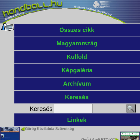
Összes cikk
Magyarország
Külföld
Képgaléria
Archívum
Keresés
Keresés
Linkek
Görög Kézilabda Szövetség
Győri Audi ETO KC