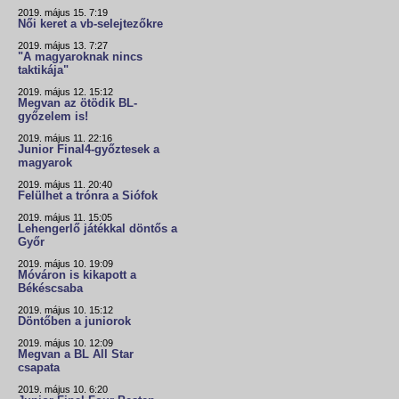
2019. május 15. 7:19
Női keret a vb-selejtezőkre
2019. május 13. 7:27
"A magyaroknak nincs
taktikája"
2019. május 12. 15:12
Megvan az ötödik BL-
győzelem is!
2019. május 11. 22:16
Junior Final4-győztesek a
magyarok
2019. május 11. 20:40
Felülhet a trónra a Siófok
2019. május 11. 15:05
Lehengerlő játékkal döntős a
Győr
2019. május 10. 19:09
Móváron is kikapott a
Békéscsaba
2019. május 10. 15:12
Döntőben a juniorok
2019. május 10. 12:09
Megvan a BL All Star
csapata
2019. május 10. 6:20