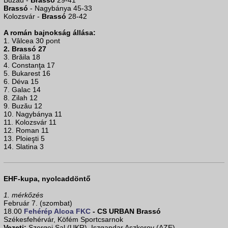
Buzău -
Brassó
29-41
Brassó
- Nagybánya 45-33
Kolozsvár -
Brassó
28-42
A román bajnokság állása:
1. Vâlcea 30 pont
2. Brassó 27
3. Brăila 18
4. Constanţa 17
5. Bukarest 16
6. Déva 15
7. Galac 14
8. Zilah 12
9. Buzău 12
10. Nagybánya 11
11. Kolozsvár 11
12. Roman 11
13. Ploieşti 5
14. Slatina 3
EHF-kupa, nyolcaddöntő
1. mérkőzés
Február 7. (szombat)
18.00
Fehérép Alcoa FKC
- CS URBAN Brassó
Székesfehérvár, Köfém Sportcsarnok
Vezeti:
Szergej Sal (UKR), Iszgandar Aszkerov (AZE)