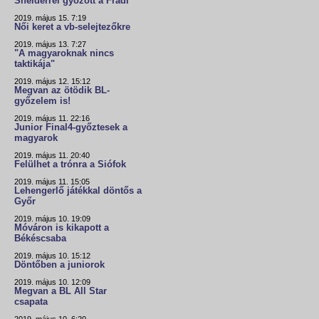
Snelderrel győzött a Fradi
2019. május 15. 7:19
Női keret a vb-selejtezőkre
2019. május 13. 7:27
"A magyaroknak nincs
taktikája"
2019. május 12. 15:12
Megvan az ötödik BL-
győzelem is!
2019. május 11. 22:16
Junior Final4-győztesek a
magyarok
2019. május 11. 20:40
Felülhet a trónra a Siófok
2019. május 11. 15:05
Lehengerlő játékkal döntős a
Győr
2019. május 10. 19:09
Móváron is kikapott a
Békéscsaba
2019. május 10. 15:12
Döntőben a juniorok
2019. május 10. 12:09
Megvan a BL All Star
csapata