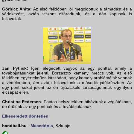
Görbicz Anita:
Az első félidőben jól megoldottuk a támadást és a
védekezést, aztán viszont elfáradtunk, és a dán kapusok is
feljavultak.
Jan Pytlick:
Igen elégedett vagyok az egy ponttal, amely a
továbbjutásunkat jelenti. Borzasztó kemény meccs volt. Az első
félidőben egyértelműen látszódott, hogy komoly problémáink vannak
a védelemben, ám aztán feljavultunk a második játékrészben. Az
egy pont sokat jelent az én újjáalakuló társaságomnak egy ilyen
élcsapat ellen.
Christina Pedersen:
Fontos helyzetekben hibáztunk a végjátékban,
de örülünk az egy pontnak és a továbbjutásnak.
Elkeseredett döntetlen
handball.hu
-
Macedónia
, Szkopje