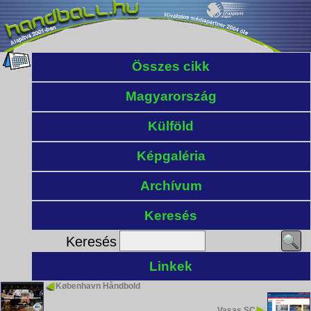
Összes cikk
Magyarország
Külföld
Képgaléria
Archívum
Keresés
Keresés
Linkek
København Håndbold
Vasas SC