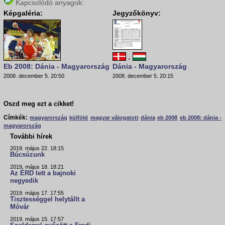
Kapcsolódó anyagok:
Képgaléria:
Jegyzőkönyv:
-
Eb 2008: Dánia - Magyarország
Dánia - Magyarország
2008. december 5. 20:50
2008. december 5. 20:15
Oszd meg ezt a cikket!
Címkék:
magyarország
külföld
magyar válogatott
dánia
eb 2008
eb 2008: dánia -
magyarország
További hírek
2019. május 22. 18:15
Búcsúzunk
2019. május 18. 18:21
Az ÉRD lett a bajnoki
negyedik
2019. május 17. 17:55
Tisztességgel helytállt a
Móvár
2019. május 15. 17:57