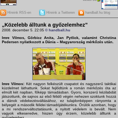
Híreink RSS-en
Híreink a Twitteren
handball.hu blog
„Közelebb álltunk a győzelemhez”
2008. december 5. 22:05
© handball.hu
Imre Vilmos, Görbicz Anita, Jan Pytlick
, valamint
Christina
Pedersen
nyilatkozott a
Dánia – Magyarország
mérkőzés után.
Imre Vilmos:
Két nagyon felkészült csapatot és nagyszerű taktikai
küzdelmet láthattunk. Sokat fejlődtünk a román mérkőzés óta az
elmúlt két napban, főképp támadásban. Gyors, korszerű kézilabdát
játszottunk, de sajnos az első félidő végén nehezen szoktunk hozzá
a dánok védekezésváltásához, ez tulajdonképpen rányomta a
bélyegét a második félidei támadójátékunkra. Örülök azonban, hogy
a mi rendszerváltoztatásunk, a nyitott védelem is bevált. Nem
vagyok elkeseredve, hiszen úgy érzem, közelebb álltunk a
győzelemhez.