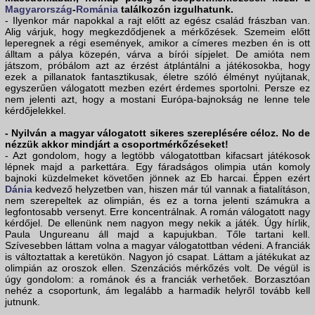
Magyarország
-
Románia
találkozón izgulhatunk.
- Ilyenkor már napokkal a rajt előtt az egész család frászban van.
Alig várjuk, hogy megkezdődjenek a mérkőzések. Szemeim előtt
leperegnek a régi események, amikor a címeres mezben én is ott
álltam a pálya közepén, várva a bírói sípjelet. De amióta nem
játszom, próbálom azt az érzést átplántálni a játékosokba, hogy
ezek a pillanatok fantasztikusak, életre szóló élményt nyújtanak,
egyszerűen válogatott mezben ezért érdemes sportolni. Persze ez
nem jelenti azt, hogy a mostani Európa-bajnokság ne lenne tele
kérdőjelekkel.
- Nyilván a magyar válogatott sikeres szereplésére céloz. No de
nézzük akkor mindjárt a csoportmérkőzéseket!
- Azt gondolom, hogy a legtöbb válogatottban kifacsart játékosok
lépnek majd a parkettára. Egy fáradságos olimpia után komoly
bajnoki küzdelmeket követően jönnek az Eb harcai. Éppen ezért
Dánia
kedvező helyzetben van, hiszen már túl vannak a fiatalításon,
nem szerepeltek az olimpián, és ez a torna jelenti számukra a
legfontosabb versenyt. Erre koncentrálnak. A román válogatott nagy
kérdőjel. De ellenünk nem nagyon megy nekik a játék. Úgy hírlik,
Paula Ungureanu áll majd a kapujukban. Tőle tartani kell.
Szívesebben láttam volna a magyar válogatottban védeni. A franciák
is változtattak a keretükön. Nagyon jó csapat. Láttam a játékukat az
olimpián az oroszok ellen. Szenzációs mérkőzés volt. De végül is
úgy gondolom: a románok és a franciák verhetőek. Borzasztóan
nehéz a csoportunk, ám legalább a harmadik helyről tovább kell
jutnunk.