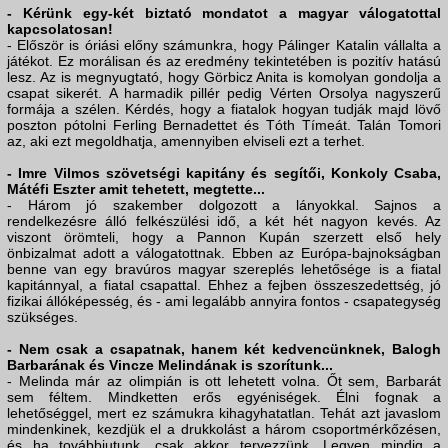
- Kérünk egy-két biztató mondatot a magyar válogatottal
kapcsolatosan!
- Először is óriási előny számunkra, hogy Pálinger Katalin vállalta a
játékot. Ez morálisan és az eredmény tekintetében is pozitív hatású
lesz. Az is megnyugtató, hogy Görbicz Anita is komolyan gondolja a
csapat sikerét. A harmadik pillér pedig Vérten Orsolya nagyszerű
formája a szélen. Kérdés, hogy a fiatalok hogyan tudják majd lövő
poszton pótolni Ferling Bernadettet és Tóth Tímeát. Talán Tomori
az, aki ezt megoldhatja, amennyiben elviseli ezt a terhet.
- Imre Vilmos szövetségi kapitány és segítői, Konkoly Csaba,
Mátéfi Eszter amit tehetett, megtette...
- Három jó szakember dolgozott a lányokkal. Sajnos a
rendelkezésre álló felkészülési idő, a két hét nagyon kevés. Az
viszont örömteli, hogy a Pannon Kupán szerzett első hely
önbizalmat adott a válogatottnak. Ebben az Európa-bajnokságban
benne van egy bravúros magyar szereplés lehetősége is a fiatal
kapitánnyal, a fiatal csapattal. Ehhez a fejben összeszedettség, jó
fizikai állóképesség, és - ami legalább annyira fontos - csapategység
szükséges.
- Nem csak a csapatnak, hanem két kedvencünknek, Balogh
Barbarának és Vincze Melindának is szorítunk...
- Melinda már az olimpián is ott lehetett volna. Őt sem, Barbarát
sem féltem. Mindketten erős egyéniségek. Élni fognak a
lehetőséggel, mert ez számukra kihagyhatatlan. Tehát azt javaslom
mindenkinek, kezdjük el a drukkolást a három csoportmérkőzésen,
és ha továbbjutunk, csak akkor tervezzünk. Legyen mindig a