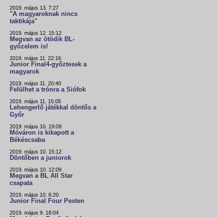
2019. május 13. 7:27
"A magyaroknak nincs
taktikája"
2019. május 12. 15:12
Megvan az ötödik BL-
győzelem is!
2019. május 11. 22:16
Junior Final4-győztesek a
magyarok
2019. május 11. 20:40
Felülhet a trónra a Siófok
2019. május 11. 15:05
Lehengerlő játékkal döntős a
Győr
2019. május 10. 19:09
Móváron is kikapott a
Békéscsaba
2019. május 10. 15:12
Döntőben a juniorok
2019. május 10. 12:09
Megvan a BL All Star
csapata
2019. május 10. 6:20
Junior Final Four Pesten
2019. május 9. 18:04