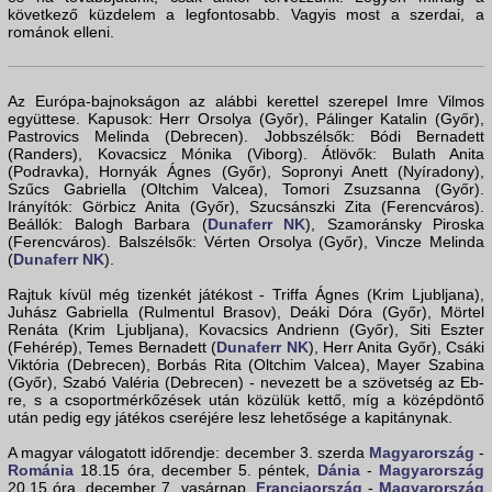
következő küzdelem a legfontosabb. Vagyis most a szerdai, a
románok elleni.
Az Európa-bajnokságon az alábbi kerettel szerepel Imre Vilmos
együttese. Kapusok: Herr Orsolya (Győr), Pálinger Katalin (Győr),
Pastrovics Melinda (Debrecen). Jobbszélsők: Bódi Bernadett
(Randers), Kovacsicz Mónika (Viborg). Átlövők: Bulath Anita
(Podravka), Hornyák Ágnes (Győr), Sopronyi Anett (Nyíradony),
Szűcs Gabriella (Oltchim Valcea), Tomori Zsuzsanna (Győr).
Irányítók: Görbicz Anita (Győr), Szucsánszki Zita (Ferencváros).
Beállók: Balogh Barbara (
Dunaferr NK
), Szamoránsky Piroska
(Ferencváros). Balszélsők: Vérten Orsolya (Győr), Vincze Melinda
(
Dunaferr NK
).
Rajtuk kívül még tizenkét játékost - Triffa Ágnes (Krim Ljubljana),
Juhász Gabriella (Rulmentul Brasov), Deáki Dóra (Győr), Mörtel
Renáta (Krim Ljubljana), Kovacsics Andrienn (Győr), Siti Eszter
(Fehérép), Temes Bernadett (
Dunaferr NK
), Herr Anita Győr), Csáki
Viktória (Debrecen), Borbás Rita (Oltchim Valcea), Mayer Szabina
(Győr), Szabó Valéria (Debrecen) - nevezett be a szövetség az Eb-
re, s a csoportmérkőzések után közülük kettő, míg a középdöntő
után pedig egy játékos cseréjére lesz lehetősége a kapitánynak.
A magyar válogatott időrendje: december 3. szerda
Magyarország
-
Románia
18.15 óra, december 5. péntek,
Dánia
-
Magyarország
20.15 óra, december 7. vasárnap,
Franciaország
-
Magyarország