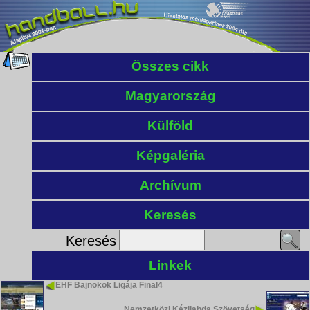
Összes cikk
Magyarország
Külföld
Képgaléria
Archívum
Keresés
Keresés
Linkek
EHF Bajnokok Ligája Final4
Nemzetközi Kézilabda Szövetség