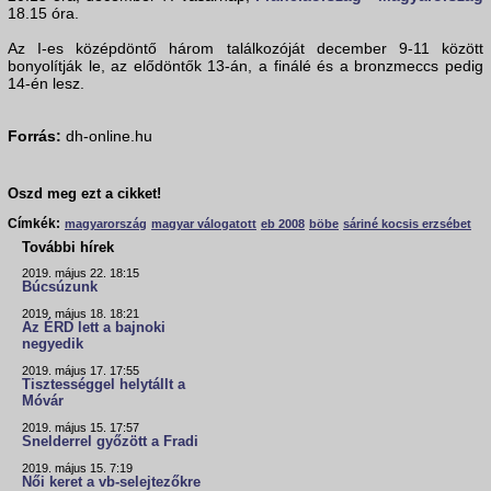
18.15 óra.
Az I-es középdöntő három találkozóját december 9-11 között
bonyolítják le, az elődöntők 13-án, a finálé és a bronzmeccs pedig
14-én lesz.
Forrás:
dh-online.hu
Oszd meg ezt a cikket!
Címkék:
magyarország
magyar válogatott
eb 2008
böbe
sáriné kocsis erzsébet
További hírek
2019. május 22. 18:15
Búcsúzunk
2019. május 18. 18:21
Az ÉRD lett a bajnoki
negyedik
2019. május 17. 17:55
Tisztességgel helytállt a
Móvár
2019. május 15. 17:57
Snelderrel győzött a Fradi
2019. május 15. 7:19
Női keret a vb-selejtezőkre