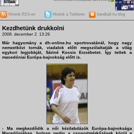
Híreink RSS-en
Híreink a Twitteren
handball.hu blog
Kezdhetünk drukkolni
2008. december 2. 13:26
Már hagyomány a
dh-online.hu
sportrovatánál, hogy nagy
nemzetközi tornák, viadalok előtt megszólaltatják a világ
egykori legjobbját, Sáriné Kocsis Erzsébetet. Így tettek a
macedóniai Európa-bajnokság előtt is.
- Ma megkezdődik a női kézilabdázók Európa-bajnoksága
Macedóniában, holnap pedig a csoportmérkőzések közül a