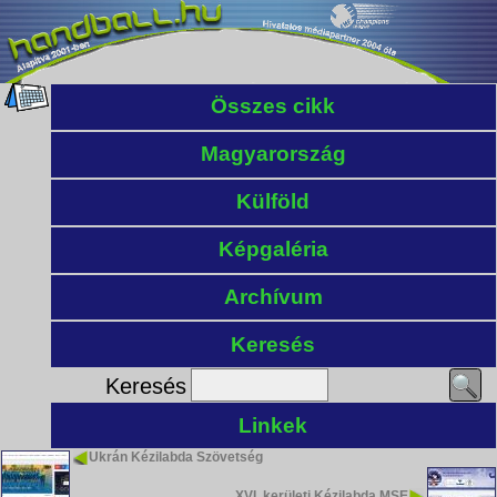
Összes cikk
Magyarország
Külföld
Képgaléria
Archívum
Keresés
Keresés
Linkek
Ukrán Kézilabda Szövetség
XVI. kerületi Kézilabda MSE