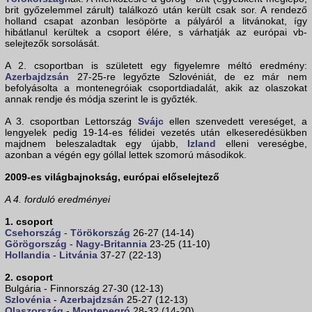
brit győzelemmel zárult) találkozó után került csak sor. A rendező
holland csapat azonban lesöpörte a pályáról a litvánokat, így
hibátlanul kerültek a csoport élére, s várhatják az európai vb-
selejtezők sorsolását.
A 2. csoportban is született egy figyelemre méltó eredmény:
Azerbajdzsán
27-25-re legyőzte Szlovéniát, de ez már nem
befolyásolta a montenegróiak csoportdiadalát, akik az olaszokat
annak rendje és módja szerint le is győzték.
A 3. csoportban Lettország
Svájc
ellen szenvedett vereséget, a
lengyelek pedig 19-14-es félidei vezetés után elkeseredésükben
majdnem beleszaladtak egy újabb,
Izland
elleni vereségbe,
azonban a végén egy góllal lettek szomorú másodikok.
2009-es világbajnokság, európai előselejtező
A 4. forduló eredményei
1. csoport
Csehország
-
Törökország
26-27 (14-14)
Görögország
-
Nagy-Britannia
23-25 (11-10)
Hollandia
-
Litvánia
37-27 (22-13)
2. csoport
Bulgária - Finnország 27-30 (12-13)
Szlovénia
-
Azerbajdzsán
25-27 (12-13)
Olaszország
-
Montenegró
28-32 (14-20)