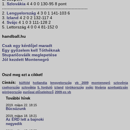
1.
Szlovákia
4 4 0 0 130-95 8 pont
-----------------------------------------------------------
2.
Lengyelország
4 3 0 1 141-103 6
3.
Izland
4 2 0 2 132-117 4
4.
Svájc
4 1 0 3 111-128 2
5. Lettország 4 0 0 4 81-152 0
handball.hu
Csak egy kérdőjel maradt
Egy győzelem kell Tóthéknak
Stuparičováék meglepetése
Jól kezdett
Montenegró
Oszd meg ezt a cikket!
Címkék:
külföld
hollandia
lengyelország
vb 2009
montenegró
szlovénia
csehország
szlovákia
5. forduló
izland
törökország
svájc
litvánia
azerbajdzsán
görögország
európai előselejtező
2009-es vb
További hírek
2019. május 22. 18:15
Búcsúzunk
2019. május 18. 18:21
Az ÉRD lett a bajnoki
negyedik