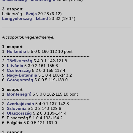
3. csoport
Lettország -
Svájc
20-28 (6-12)
Lengyelország
-
Izland
33-32 (19-14)
A csoportok végeredményei
1. csoport
1.
Hollandia
5 5 0 0 160-112 10 pont
-----------------------------------------------------------
2.
Törökország
5 4 0 1 142-121 8
3.
Litvánia
5 3 0 2 161-155 6
4.
Csehország
5 2 0 3 155-117 4
5.
Nagy-Britannia
5 1 0 4 100-143 2
6.
Görögország
5 0 0 5 119-189 0
2. csoport
1.
Montenegró
5 5 0 0 182-115 10 pont
-----------------------------------------------------------
2.
Azerbajdzsán
5 4 0 1 137-142 8
3.
Szlovénia
5 3 0 2 143-129 6
4.
Olaszország
5 2 0 3 139-144 4
5. Finnország 5 1 0 4 133-164 2
6. Bulgária 5 0 0 5 121-161 0
3. csoport