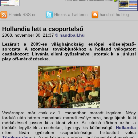
Híreink RSS-en
Híreink a Twitteren
handball.hu blog
Hollandia lett a csoportelső
2008. november 30. 21:37
© handball.hu
Lezárult a 2009-es világbajnokság európai előselejtező-
sorozata. A szombati továbbjutókhoz a
holland válogatott
csatlakozott;
Litvánia
elleni győzelmével jutottak ki a júniusi
play off-mérkőzésekre.
Vasárnapra már csak az 1. csoportban maradt izgalom. Négy
forduló után három csapatnak maradt esélye arra, hogy újabb, ki-ki
mérkőzéssel jusson ki a kínai vb-re. Az utolsó körben aztán a
törökök legyőzték a cseheket, így egy kis különbségű,
Hollandia
elleni litván győzelem csoportelsőséget biztosított volna
Törökország
nak. A mérkőzésre a görög - brit (egyébként meglepő,