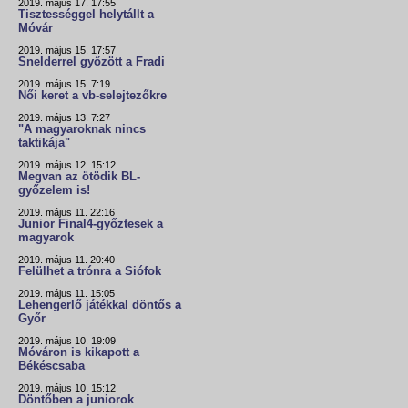
2019. május 17. 17:55
Tisztességgel helytállt a
Móvár
2019. május 15. 17:57
Snelderrel győzött a Fradi
2019. május 15. 7:19
Női keret a vb-selejtezőkre
2019. május 13. 7:27
"A magyaroknak nincs
taktikája"
2019. május 12. 15:12
Megvan az ötödik BL-
győzelem is!
2019. május 11. 22:16
Junior Final4-győztesek a
magyarok
2019. május 11. 20:40
Felülhet a trónra a Siófok
2019. május 11. 15:05
Lehengerlő játékkal döntős a
Győr
2019. május 10. 19:09
Móváron is kikapott a
Békéscsaba
2019. május 10. 15:12
Döntőben a juniorok