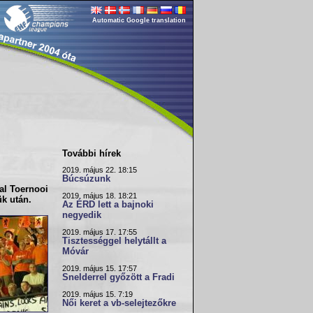
Automatic Google translation
További hírek
2019. május 22. 18:15
Búcsúzunk
al Toernooi
2019. május 18. 18:21
ük után.
Az ÉRD lett a bajnoki
negyedik
2019. május 17. 17:55
Tisztességgel helytállt a
Móvár
2019. május 15. 17:57
Snelderrel győzött a Fradi
2019. május 15. 7:19
Női keret a vb-selejtezőkre