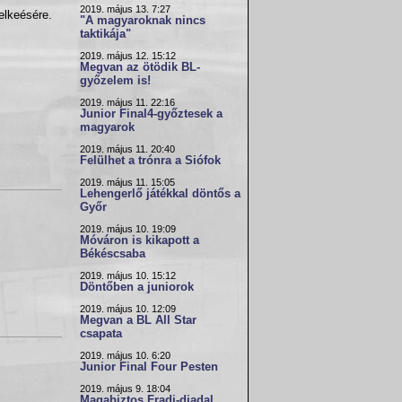
2019. május 13. 7:27
elkeésére.
"A magyaroknak nincs
taktikája"
2019. május 12. 15:12
Megvan az ötödik BL-
győzelem is!
2019. május 11. 22:16
Junior Final4-győztesek a
magyarok
2019. május 11. 20:40
Felülhet a trónra a Siófok
2019. május 11. 15:05
Lehengerlő játékkal döntős a
Győr
2019. május 10. 19:09
Móváron is kikapott a
Békéscsaba
2019. május 10. 15:12
Döntőben a juniorok
2019. május 10. 12:09
Megvan a BL All Star
csapata
2019. május 10. 6:20
Junior Final Four Pesten
2019. május 9. 18:04
Magabiztos Fradi-diadal