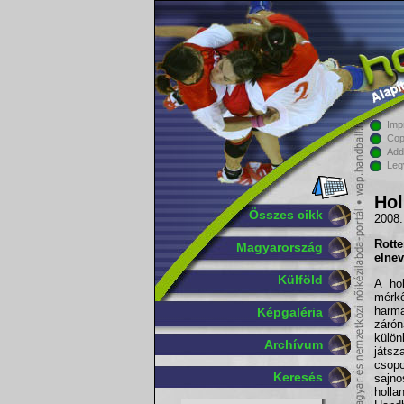
Imp
Cop
Add
Leg
Hol
Összes cikk
2008.
Rott
Magyarország
elnev
Külföld
A ho
mérkő
harm
Képgaléria
záró
külön
Archívum
játs
csop
Keresés
sajn
hol