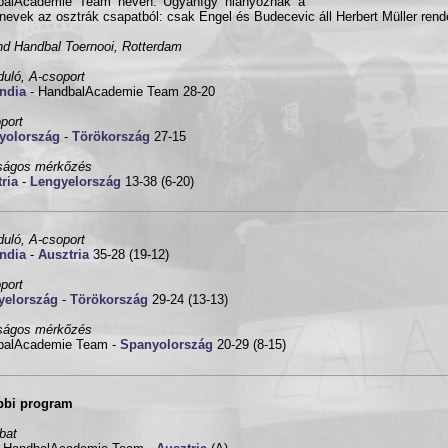
balAcademie Team néven. Ugyanígy hiányoznak a
nevek az osztrák csapatból: csak Engel és Budecevic áll Herbert Müller rend
nd Handbal Toernooi, Rotterdam
rduló, A-csoport
ndia
- HandbalAcademie Team 28-20
port
yolország
-
Törökország
27-15
ságos mérkőzés
ria
-
Lengyelország
13-38 (6-20)
rduló, A-csoport
ndia
-
Ausztria
35-28 (19-12)
port
yelország
-
Törökország
29-24 (13-13)
ságos mérkőzés
balAcademie Team -
Spanyolország
20-29 (8-15)
bbi program
bat