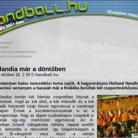
resszum
yright
 hozzá a kedvencekhez!
yen ez a kezdőlapom!
landia már a döntőben
 október 18. 2:30
© handball.hu
erdamban hatos nemzetközi torna zajlik. A hagyományos
Holland Handb
ezésű versenyen a hazaiak már a fináléba kerültek két csoportmérkőzés
llandiai tornán két hármas csoportban folynak a
zések, majd az két első, a két második és a két
adik helyezett csap össze egymással a vasárnapi
napon. Ennek a küzdelemsorozatnak is az a
legessége, hogy az éppen szabadnapos csapatok is
zanak egy-egy mérkőzést egymással. Az A-
ortban
Izland
válogatottja néhány nappal ezelőtt
os lemondta a részvételt, így tulajdonképpen a
land B-válogatott vesz részt a tornán