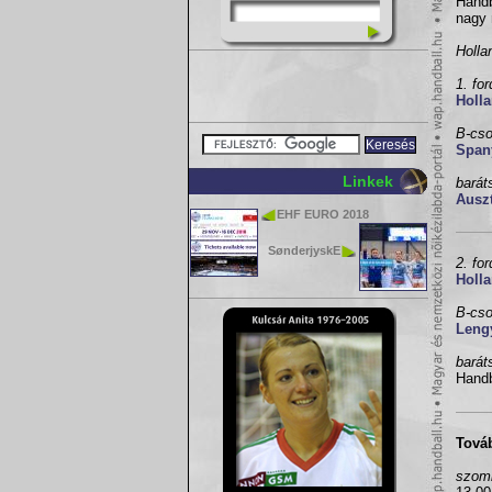
Hand
nagy 
Holla
1. fo
Holla
B-cso
Span
Linkek
barát
Auszt
EHF EURO 2018
SønderjyskE
2. fo
Holla
B-cso
Leng
barát
Hand
Tová
szom