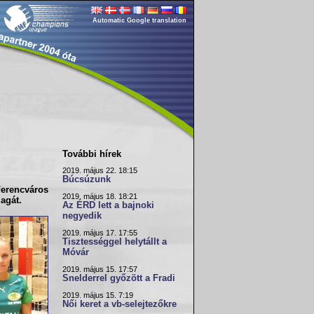
Automatic Google translation
További hírek
2019. május 22. 18:15
Búcsúzunk
erencváros
2019. május 18. 18:21
agát.
Az ÉRD lett a bajnoki
negyedik
2019. május 17. 17:55
Tisztességgel helytállt a
Móvár
2019. május 15. 17:57
Snelderrel győzött a Fradi
2019. május 15. 7:19
Női keret a vb-selejtezőkre