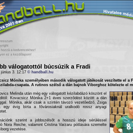
resszum
yright
 hozzá a kedvencekhez!
yen ez a kezdőlapom!
bb válogatottól búcsúzik a Fradi
 június 3. 12:17
© handball.hu
csicz Mónika
személyében második válogatott játékosát veszítette el a
F
zilabda-csapata. A rutinos szélső a dán bajnok Viborghoz kötelezte el m
ovics Melinda után még egy válogatott kézilabdázó köszönt el
ditól: Kovacsicz Mónika 2+1 éves szerződést között a dán
ggal. Mónika, akár csak a szintén távozó vezetőedző, Zsiga
a egy évig bírta a fővárosiaknál uralkodó rossz anyagi
etet.
mációnk szerint a jobbszélsőt a hosszú ideje sérüléssel
dó Nora Reiche, valamint Cristina Varzaru pótlására szemelte
Viborg vezetése.