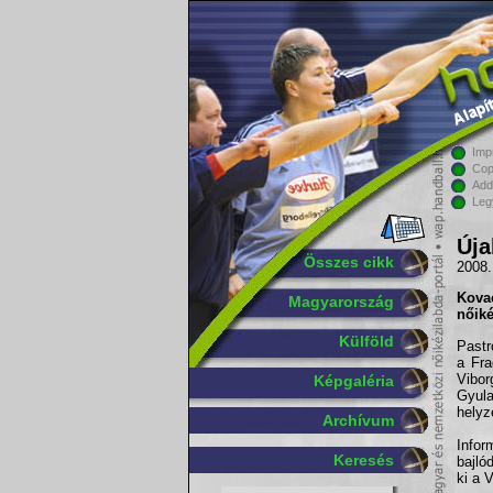
Imp
Cop
Add
Leg
Úja
Összes cikk
2008.
Kova
Magyarország
nőiké
Külföld
Pastr
a Fra
Vibor
Képgaléria
Gyul
helyz
Archívum
Infor
Keresés
bajló
ki a 