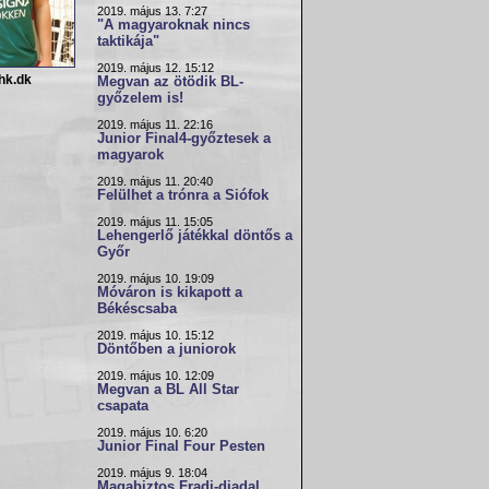
2019. május 13. 7:27
"A magyaroknak nincs
taktikája"
2019. május 12. 15:12
hk.dk
Megvan az ötödik BL-
győzelem is!
2019. május 11. 22:16
Junior Final4-győztesek a
magyarok
2019. május 11. 20:40
Felülhet a trónra a Siófok
2019. május 11. 15:05
Lehengerlő játékkal döntős a
Győr
2019. május 10. 19:09
Móváron is kikapott a
Békéscsaba
2019. május 10. 15:12
Döntőben a juniorok
2019. május 10. 12:09
Megvan a BL All Star
csapata
2019. május 10. 6:20
Junior Final Four Pesten
2019. május 9. 18:04
Magabiztos Fradi-diadal