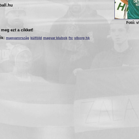
ball.hu
Fotó: v
meg ezt a cikket!
ék:
magyarország
külföld
magyar klubok
ftc
viborg hk