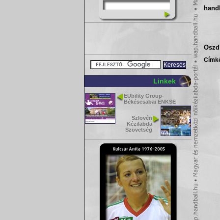
hand
Oszd 
Címk
Linkek
EUbility Group-
Békéscsabai ENKSE
Szlovén
Kézilabda
Szövetség