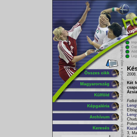
Imp
Cop
Add
Leg
Kés
Összes cikk
2008.
Két f
Magyarország
csapa
Ázsia
Külföld
Felké
Leng
Képgaléria
Elblą
Leng
Archívum
Chudz
Polen
Keresés
Kaza
3, Ma