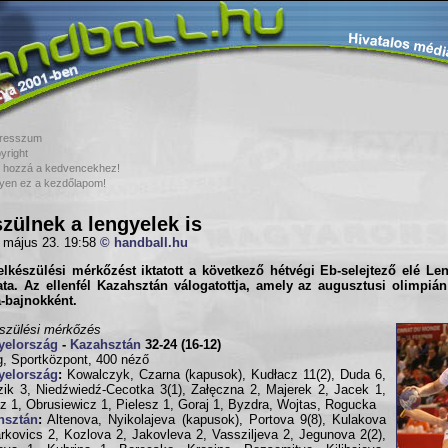
resszum
yright
 hozzá a kedvencekhez!
yen ez a kezdőlapom!
zülnek a lengyelek is
 május 23. 19:58
© handball.hu
elkészülési mérkőzést iktatott a következő hétvégi Eb-selejtező elé
Len
ta. Az ellenfél
Kazahsztán
válogatottja, amely az augusztusi olimpián 
-bajnokként.
szülési mérkőzés
yelország
-
Kazahsztán
32-24 (16-12)
g, Sportközpont, 400 néző
yelország
:
Kowalczyk, Czarna (kapusok), Kudłacz 11(2), Duda 6,
ik 3, Niedźwiedź-Cecotka 3(1), Załęczna 2, Majerek 2, Jacek 1,
z 1, Obrusiewicz 1, Pielesz 1, Goraj 1, Byzdra, Wojtas, Rogucka
hsztán
:
Altenova, Nyikolajeva (kapusok), Portova 9(8), Kulakova
rkovics 2, Kozlova 2, Jakovleva 2, Vassziljeva 2, Jegunova 2(2),