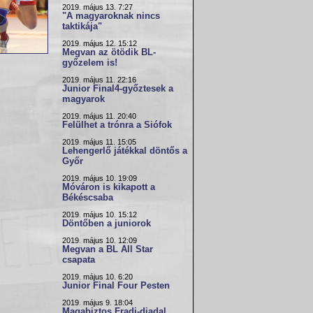
2019. május 13. 7:27
"A magyaroknak nincs
taktikája"
2019. május 12. 15:12
Megvan az ötödik BL-
győzelem is!
2019. május 11. 22:16
Junior Final4-győztesek a
magyarok
2019. május 11. 20:40
Felülhet a trónra a Siófok
2019. május 11. 15:05
Lehengerlő játékkal döntős a
Győr
2019. május 10. 19:09
Móváron is kikapott a
Békéscsaba
2019. május 10. 15:12
Döntőben a juniorok
2019. május 10. 12:09
Megvan a BL All Star
csapata
2019. május 10. 6:20
Junior Final Four Pesten
2019. május 9. 18:04
Magabiztos Fradi-diadal