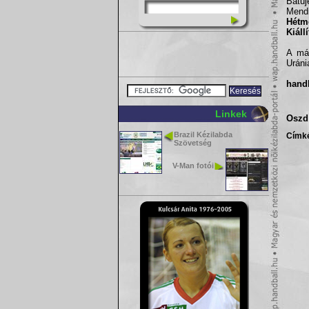
Batuj
Mend
Hétm
Kiáll
A más
Uráni
hand
Linkek
Oszd 
Brazil Kézilabda
Címk
Szövetség
V-Man fotói