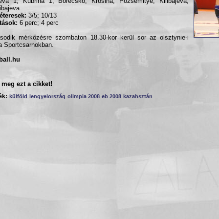
eva 1, Kubrina 1, Borecsko, Krosina, Pozsemitye, Kilibajeva,
ibajeva
éteresek:
3/5; 10/13
ítások:
6 perc; 4 perc
odik mérkőzésre szombaton 18.30-kor kerül sor az olsztynie-i
a Sportcsarnokban.
ball.hu
meg ezt a cikket!
ék:
külföld
lengyelország
olimpia 2008
eb 2008
kazahsztán