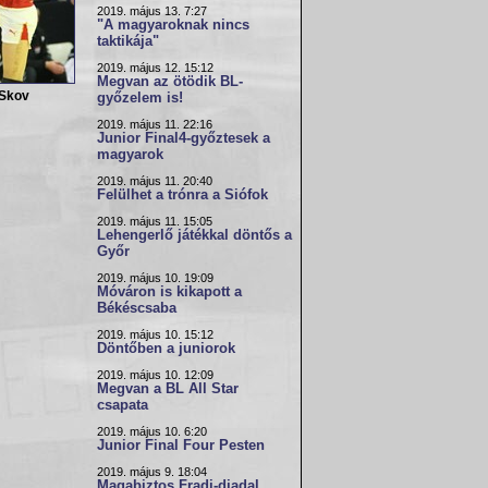
2019. május 13. 7:27
"A magyaroknak nincs
taktikája"
2019. május 12. 15:12
Megvan az ötödik BL-
 Skov
győzelem is!
2019. május 11. 22:16
Junior Final4-győztesek a
magyarok
2019. május 11. 20:40
Felülhet a trónra a Siófok
2019. május 11. 15:05
Lehengerlő játékkal döntős a
Győr
2019. május 10. 19:09
Móváron is kikapott a
Békéscsaba
2019. május 10. 15:12
Döntőben a juniorok
2019. május 10. 12:09
Megvan a BL All Star
csapata
2019. május 10. 6:20
Junior Final Four Pesten
2019. május 9. 18:04
Magabiztos Fradi-diadal