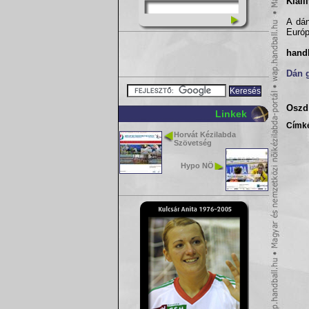
Kiáll
A dán
Európ
hand
Dán g
Oszd 
Linkek
Címk
Horvát Kézilabda
Szövetség
Hypo NÖ