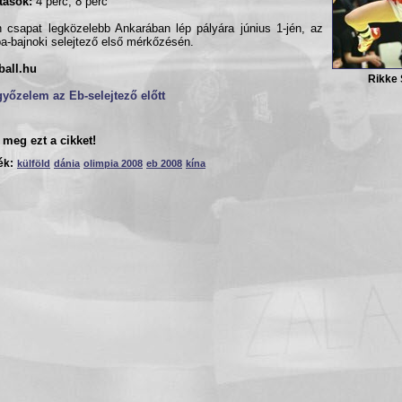
ítások:
4 perc; 8 perc
 csapat legközelebb Ankarában lép pályára június 1-jén, az
a-bajnoki selejtező első mérkőzésén.
ball.hu
Rikke
yőzelem az Eb-selejtező előtt
meg ezt a cikket!
ék:
külföld
dánia
olimpia 2008
eb 2008
kína