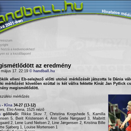
resszum
yright
 hozzá a kedvencekhez!
yen ez a kezdőlapom!
ismétlődött az eredmény
 május 17. 22:19
© handball.hu
ökök elleni Eb-selejtező előtti utolsó mérkőzését játszotta le
Dánia
válo
ki mérkőzést követően ezúttal is két vállra fektette
Kínát
Jan Pytlick cs
mény megismétlődött.
szülési mérkőzés
a
-
Kína
34-27 (13-12)
rs, Elro Arena, 1525 néző
a
góllövői:
Rikke Skov 7, Christina Krogshede 5, Kamilla
ensen 5, Berit Kristensen 4, Ann Grete Nørgaard 3, Maibritt
gaard 2, Lene Lund Nielsen 2, Line Jørgensen 2, Kristina Bille
tte Sjøberg 1, Louise Mortensen 1