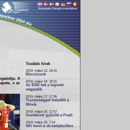
Automatic Google translation
További hírek
2019. május 22. 18:15
Búcsúzunk
gatottja. A
2019. május 18. 18:21
apata, s az
Az ÉRD lett a bajnoki
negyedik
2019. május 17. 17:55
Tisztességgel helytállt a
Móvár
2019. május 15. 17:57
Snelderrel győzött a Fradi
2019. május 15. 7:19
Női keret a vb-selejtezőkre