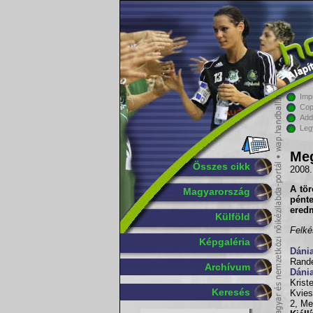
Imp
Cop
Add
Leg
Meg
Összes cikk
2008.
A tör
Magyarország
pénte
ered
Külföld
Felké
Képgaléria
Dáni
Rande
Archívum
Dáni
Krist
Keresés
Kvies
2, Me