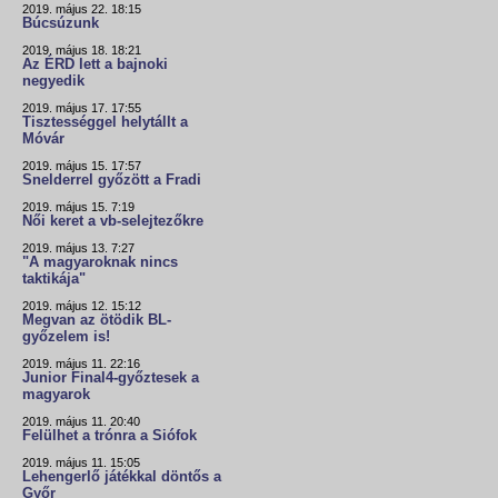
2019. május 22. 18:15
Búcsúzunk
2019. május 18. 18:21
Az ÉRD lett a bajnoki
negyedik
2019. május 17. 17:55
Tisztességgel helytállt a
Móvár
2019. május 15. 17:57
Snelderrel győzött a Fradi
2019. május 15. 7:19
Női keret a vb-selejtezőkre
2019. május 13. 7:27
"A magyaroknak nincs
taktikája"
2019. május 12. 15:12
Megvan az ötödik BL-
győzelem is!
2019. május 11. 22:16
Junior Final4-győztesek a
magyarok
2019. május 11. 20:40
Felülhet a trónra a Siófok
2019. május 11. 15:05
Lehengerlő játékkal döntős a
Győr