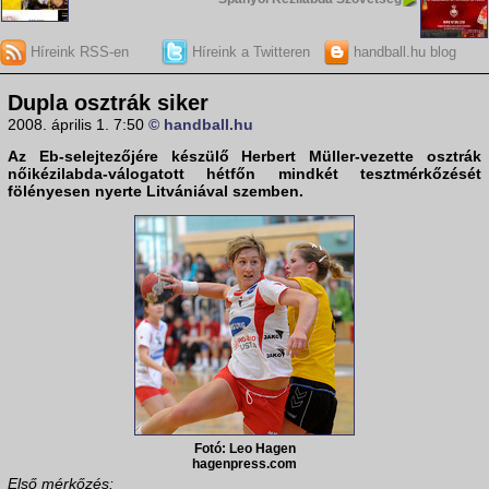
Híreink RSS-en
Híreink a Twitteren
handball.hu blog
Dupla osztrák siker
2008. április 1. 7:50
© handball.hu
Az Eb-selejtezőjére készülő Herbert Müller-vezette
osztrák
nőikézilabda-válogatott
hétfőn mindkét tesztmérkőzését
fölényesen nyerte
Litvániával
szemben.
Fotó: Leo Hagen
hagenpress.com
Első mérkőzés: