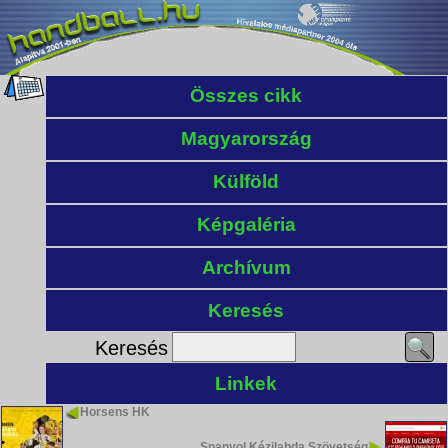
Összes cikk
Magyarország
Külföld
Képgaléria
Archívum
Keresés
Keresés
Linkek
Horsens HK
Spanyol Kézilabda Szövetség