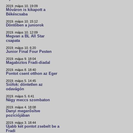
2019. május 10. 19:09
Móváron is kikapott a
Békéscsaba
2019. május 10. 15:12
Döntőben a juniorok
2019. május 10. 12:09
Megvan a BL All Star
csapata
2019. május 10. 6:20
Junior Final Four Pesten
2019. május 9. 18:04
Magabiztos Fradi-diadal
2019. május 8. 18:40
Pontot csent otthon az Eger
2019. május 5. 14:45
Siófok: döntetlen az
odavágón
2019. május 5. 6:41
Négy meccs szombaton
2019. május 4. 18:08
Danyi megerősítve
pozíciójában
2019. május 3. 18:44
Újabb két pontot zsebelt be a
Fradi