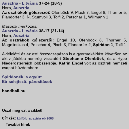
Ausztria
-
Litvánia
37-24 (18-9)
Horn,
Ausztria
Az osztrákok gólszerzői:
Ofenböck 9, Plach 7, Engel 6, Thurner 5,
Flandorfer 3, N. Stumvoll 3, Toifl 2, Petschar 1, Willmann 1
Második mérkőzés:
Ausztria
-
Litvánia
38-17 (21-14)
Horn,
Ausztria
Az osztrákok gólszerzői:
Engel 10, Ofenböck 8, Thurner 5,
Magelinskas 4, Petschar 4, Plach 3, Flandorfer 2,
Spiridon 1
, Toifl 1
A délelőtti és az esti összecsapáson is a gyermekáldást követően az
aktív játékba nemrég visszatért
Stephanie Ofenböck
, és a Hypo
Niederösterreich jobbszélsője,
Katrin Engel
volt az osztrák nemzeti
csapat húzóembere.
Spiridonék is együtt
Eb-selejtező: párosítások
handball.hu
Oszd meg ezt a cikket!
Címkék:
külföld
ausztria
eb 2008
További hírek