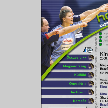
Imp
Cop
Add
Leg
Kín
Összes cikk
2008.
Megs
Magyarország
Brazí
soro
Külföld
nemze
döntő
Képgaléria
Kína
Archívum
Kína
Sha 5
Keresés
Lai M
Brazí