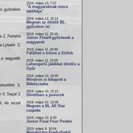
2019. május 13. 7:27
"A magyaroknak nincs
ató győzelem
taktikája"
2019. május 12. 15:12
Megvan az ötödik BL-
győzelem is!
2019. május 11. 22:16
 2, Ferreira
Junior Final4-győztesek a
magyarok
ie-Lybekk 3,
2019. május 11. 20:40
Felülhet a trónra a Siófok
 a negyedik
2019. május 11. 15:05
Lehengerlő játékkal döntős a
Győr
2019. május 10. 19:09
Móváron is kikapott a
Békéscsaba
ónsdóttir 3,
2019. május 10. 15:12
n 3, Saçar 2
Döntőben a juniorok
2019. május 10. 12:09
át, és ezzel
Megvan a BL All Star
csapata
2019. május 10. 6:20
Junior Final Four Pesten
2019. május 9. 18:04
Magabiztos Fradi-diadal