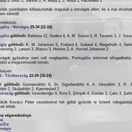
ita 3, Diniz 2, Santos 2, A. Rosa 1, J. Rosa 1, Fachinello 1
zilok szombaton kifárasztották magukat a norvégok ellen, és a mai elvárh
em sikerült.
zmérkőzés
gália
-
Norvégia
25-34 (11-16)
gália
góllövői:
Barbosa 12, Seabra 4, A. M. Sousa 3, R. Tavares 3, J. Sousa
égia
góllövői:
K. M. Johansen 5, Frafjord 4, Sulland 4, Riegelhuth 4, Sørl
rseng 3, Larsen 3, Blanco 3, Herrem 3, A. Hovind Johansen 2
rvégok győzelme nem volt meglepetés,
Portugália
örömmel elfogadhatta
zést a megszervezett tornán.
 helyért
d
-
Törökország
22-29 (10-14)
d
góllövői:
Gunnarsdóttir 6, St. Sigurðardóttir 4, A. Jónsdóttir 3, R. J
óttir 2, Skúladóttir 2, Kjærnested 2
kország
góllövői:
İskenderoğlu 9, Bora 5, Şimşek 4, Gündar 3, Çalis 3, Şahi
ökök Kovács Péter vezetésével hét góllal győzték le
Izland
válogatottj
kek lettek.
rna végeredménye
na
zília
rvégia