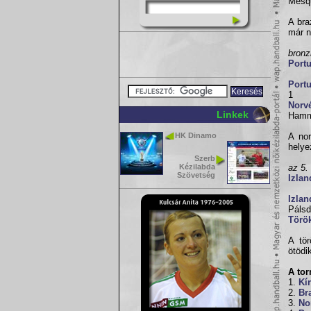
Mesqu
A bra
már n
bron
Portu
Portu
1
Norv
Linkek
Hamme
HK Dinamo
A no
helye
Szerb
Kézilabda
az 5.
Szövetség
Izlan
Izlan
Pálsd
Törö
A tör
ötödi
A to
1.
Kí
2.
Bra
3.
No