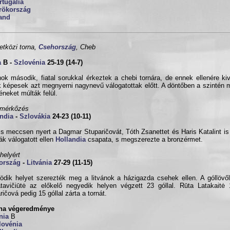
rtugália
rökország
land
tközi torna,
Csehország
, Cheb
a
B -
Szlovénia
25-19 (14-7)
ok második, fiatal sorukkal érkeztek a chebi tornára, de ennek ellenére kiv
k képesek azt megnyerni nagynevű válogatottak előtt. A döntőben a szintén me
éneket múlták felül.
zmérkőzés
ndia
-
Szlovákia
24-23 (10-11)
s meccsen nyert a Dagmar Stuparičovát, Tóth Zsanettet és Haris Katalint is 
ák válogatott ellen
Hollandia
csapata, s megszerezte a bronzérmet.
 helyért
ország
-
Litvánia
27-29 (11-15)
ödik helyet szerezték meg a litvánok a házigazda csehek ellen. A góllövő
tavičiūtė az előkelő negyedik helyen végzett 23 góllal. Rūta Latakaitė
ričová pedig 15 góllal zárta a tornát.
rna végeredménye
nia
B
lovénia