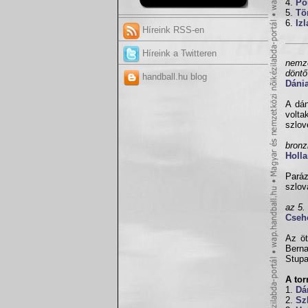
4.
Po
5.
Tö
6.
Iz
Híreink RSS-en
Híreink a Twitteren
nemze
döntő
handball.hu blog
Dáni
A dán
volta
szlov
bron
Holla
Paráz
szlov
az 5.
Cseh
Az öt
Berna
Stupa
A to
1.
Dá
2.
Sz