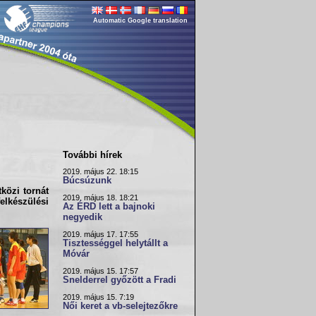
Automatic Google translation
További hírek
2019. május 22. 18:15
Búcsúzunk
közi tornát
2019. május 18. 18:21
lkészülési
Az ÉRD lett a bajnoki
negyedik
2019. május 17. 17:55
Tisztességgel helytállt a
Móvár
2019. május 15. 17:57
Snelderrel győzött a Fradi
2019. május 15. 7:19
Női keret a vb-selejtezőkre