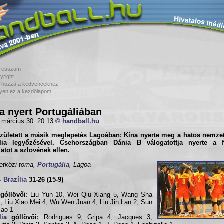
resszum
yright
 hozzá a kedvencekhez!
yen ez a kezdőlapom!
a nyert Portugáliában
 március 30. 20:13
© handball.hu
zületett a másik meglepetés Lagoában:
Kína
nyerte meg a hatos nemzet
lia
legyőzésével. Csehországban
Dánia B válogatottja
nyerte a fe
zatot a
szlovének
ellen.
tközi torna,
Portugália
, Lagoa
-
Brazília
31-26 (15-9)
góllövői:
Liu Yun 10, Wei Qiu Xiang 5, Wang Sha
, Liu Xiao Mei 4, Wu Wen Juan 4, Liu Jin Lan 2, Sun
iao 1
lia
góllövői:
Rodrigues 9, Gripa 4, Jacques 3,