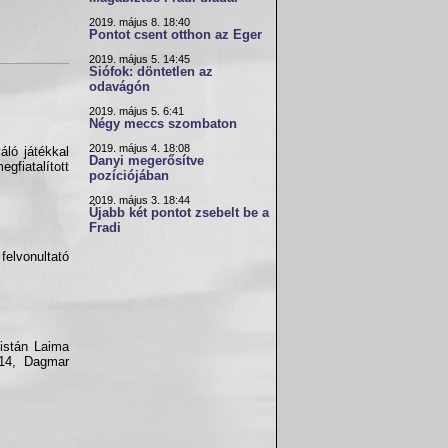
2019. május 8. 18:40
Pontot csent otthon az Eger
2019. május 5. 14:45
Siófok: döntetlen az
odavágón
2019. május 5. 6:41
Négy meccs szombaton
2019. május 4. 18:08
áló játékkal
Danyi megerősítve
gfiatalított
pozíciójában
2019. május 3. 18:44
Újabb két pontot zsebelt be a
Fradi
felvonultató
listán Laima
 14, Dagmar