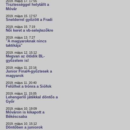
2019. május 17. 17:55
Tisztességgel helytállt a
Móvár
2019. május 15. 17:57
Snelderrel győzött a Fradi
2019. május 15. 7:19
Női keret a vb-selejtezőkre
2019. május 13. 7:27
"A magyaroknak nincs
taktikája"
2019. május 12. 15:12
Megvan az ötödik BL-
győzelem is!
2019. május 11. 22:16
Junior Final4-győztesek a
magyarok
2019. május 11. 20:40
Felülhet a trónra a Siófok
2019. május 11. 15:05
Lehengerlő játékkal döntős a
Győr
2019. május 10. 19:09
Móváron is kikapott a
Békéscsaba
2019. május 10. 15:12
Döntőben a juniorok