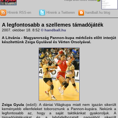
Híreink RSS-en
Híreink a Twitteren
handball.hu blog
A legfontosabb a szellemes támadójáték
2007. október 18. 8:52
© handball.hu
A
Litvánia - Magyarország
Pannon-kupa mérkőzés előtt interjút
készítettünk
Zsiga Gyulával és Vérten Orsolyával
.
Zsiga Gyula
(edző): A dániai Világkupa miatt nem igazán sikerült
keményebb ellenfeleket toboroznunk a Pannon-kupára. Nekünk a
legfontosabb az, hogy a saját taktikánkat gyakoroljuk. A
támadójátékunkat és a labdafelhozatalt nagyjából sikerült