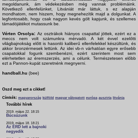
megoldanunk, ám védekezésben még vannak problémáink.
Következő ellenfelünket, Litvániát már láttuk, s ez alapján
mondhatom, nem hiszem, hogy megnehezítik majd a dolgunkat. A
legfontosabb, hogy csak nagyon kevés gólt kapjunk, és szellemes
támadójátékot mutassunk be.
Vérten Orsolya:
Az osztrákok hiányos csapattal jöttek, ezért ez a
meccs nem volt számunkra mérvadó. A két évvel ezelőtti
világbajnokság előtt is hasonló kaliberű ellenfelekkel készültünk, és
akkor bronzérmesek lettünk. Az idei vb-n várhatóan egyre erősebb
csapatokkal fogunk szembenézni, ezért szerintem most sem
elérhetetlen az éremszerzés, ami a célunk. Természetesen előbb
ezt a Pannon-kupát szeretnénk megnyerni.
handball.hu
(bee)
Oszd meg ezt a cikket!
Címkék:
magyarország
külföld
magyar válogatott
európa
ausztria
litvánia
További hírek
2019. május 22. 18:15
Búcsúzunk
2019. május 18. 18:21
Az ÉRD lett a bajnoki
negyedik