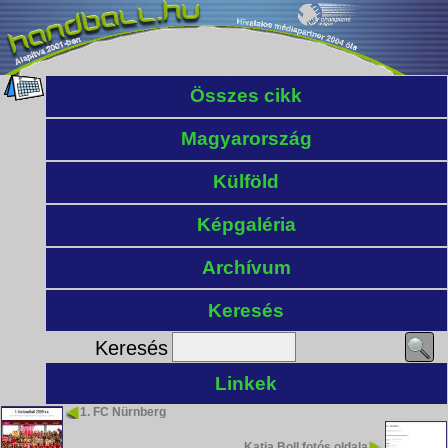
Összes cikk
Magyarország
Külföld
Képgaléria
Archívum
Keresés
Keresés
Linkek
1. FC Nürnberg
Katja Boll fotós oldala